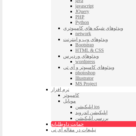
java
javascript
JQuery
PHP
Python
ویدئوهای شبکه های کامپیوتری
network
ویدئوهای وب و اینترنت
Bootstrap
HTML & CSS
ویدئوهای وردپرس
wordpress
ویدئوهای کامپیوتر و آی تی
photoshop
Illustrator
MS Project
نرم افزار
کامپیوتر
موبایل
اپلیکیشن ios
اپلیکیشن اندروید
بررسی اپلیکیشن
حمایت داوطلبانه
تبلیغات در مقاله آی تی