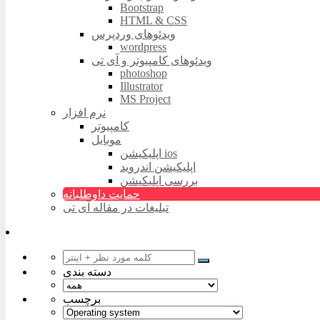
Bootstrap
HTML & CSS
ویدئوهای وردپرس
wordpress
ویدئوهای کامپیوتر و آی تی
photoshop
Illustrator
MS Project
نرم افزار
کامپیوتر
موبایل
اپلیکیشن ios
اپلیکیشن اندروید
بررسی اپلیکیشن
حمایت داوطلبانه
تبلیغات در مقاله آی تی
دسته بندی
برچسب