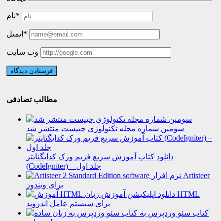
نام*
ایمیل*
وب سایت
مطالب تصادفی
سومین شماره مجله تکنولوژی چیپست منتشر شد
دانلود کتاب آموزش سریع فریم ورک کدایگنایتر
(CodeIgniter) – جلد اول
نرم افزار Artisteer
برای ویندوز
دانلود اپلیکیشن آموزش زبان HTML
برای سیستم عامل اندروید
کتاب سئو وردپرس به