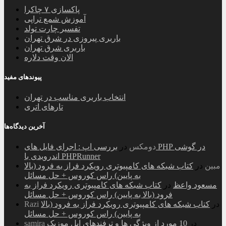
پاکسازی ۷ چاکرا
آموزش شمع تراپی
تفسیر چارت تولد
باربری پیروزی در شرق تهران
باربری شرق تهران
الان وقت دلاره
پیوندهای مفید
انتخاب باربری مناسب در تهران
تارهای اتری
آخرین دیدگاه‌ها
دومکس
در
بررسی اپ : اجرای فایل های PHP در گوشی
اندرویدی با PHPRunner
مبین
در
کتاب شبکه های کامپیوتری رویکرد فراز به فرود (بالا
به پایین) راس کوروس + حل مسائل
مسعود واعظ
در
کتاب شبکه های کامپیوتری رویکرد فراز به
فرود (بالا به پایین) راس کوروس + حل مسائل
در
کتاب شبکه های کامپیوتری رویکرد فراز به فرود (بالا
Razi
به پایین) راس کوروس + حل مسائل
در
10 مورد از ویژگی ها و ترفندهای اپل موزیک
samira