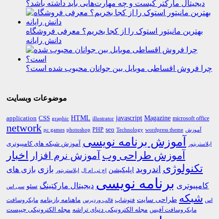
دیجیتال مارکتر کیست و چه مهارت‌هایی باید داشته باشد؟
بهترین مانیتور استوک را از کجا بخریم؟ معرفی فروشگاه
دانش رایانه
چرا فروش اقساطی موبایل بین جوانان محبوب شده است؟
موضوعات وبسایت
HTML
CSS
javascript
Magazine
application
microsoft office
graphic
illustrator
network
PHP
seo
pc games
photoshop
Technology
آموزش
wordpress theme
آموزش برنامه نویسی
آموزش شبکه های کامپیوتری
ایلاستریتور
اخبار
آموزش طراحی وب
آموزش نرم افزار
تکنولوژی
اندروید
بازی
بازی های
اپلیکیشن
اچ تی ام ال
ایلاستریتور
برنامه نویسی
کامپیوتری
دیجیتال مارکتینگ
سئو
سی اس
شبکه
طراحی سایت
فتوشاپ
ماهنامه بازینامه
مایکروسافت
اس
قالب وردپرس
مجله الکترونیکی دنیای تراشه
مجله الکترونیکی چیپست
مایکروسافت آفیس