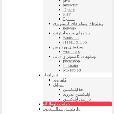
java
javascript
JQuery
PHP
Python
ویدئوهای شبکه های کامپیوتری
network
ویدئوهای وب و اینترنت
Bootstrap
HTML & CSS
ویدئوهای وردپرس
wordpress
ویدئوهای کامپیوتر و آی تی
photoshop
Illustrator
MS Project
نرم افزار
کامپیوتر
موبایل
اپلیکیشن ios
اپلیکیشن اندروید
بررسی اپلیکیشن
حمایت داوطلبانه
تبلیغات در مقاله آی تی