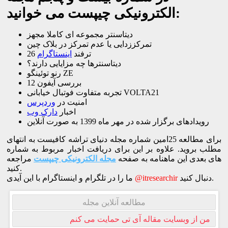
الکترونیکی چیپست می خوانید:
دیتاسنتر مجموعه ای کاملا مجهز
تمرکززدایی یا عدم تمرکز در بلاک چین
26 ترفند
اینستاگرام
دیتاسنترها چه مزایایی دارند؟
رنو توئینگو ZE
بررسی آیفون 12
تجربه متفاوت فوتبال خیابانی VOLTA21
امنیت در
وردپرس
اخبار
دارک وب
رویدادهای برگزار شده در مهر ماه 1399 به صورت آنلاین
برای مطالعه 25امین شماره مجله دنیای تراشه کافیست به انتهای
مطلب بروید. علاوه بر این برای دریافت اخبار مربوط به شماره
های بعدی این ماهنامه به صفحه
مجله الکترونیکی چیپست
مراجعه
کنید.
دنبال کنید.
@itresearchir
ما را در تلگرام و اینستاگرام با این آیدی
مطالعه آنلاین مجله
من از وبسایت مقاله آی تی حمایت می کنم