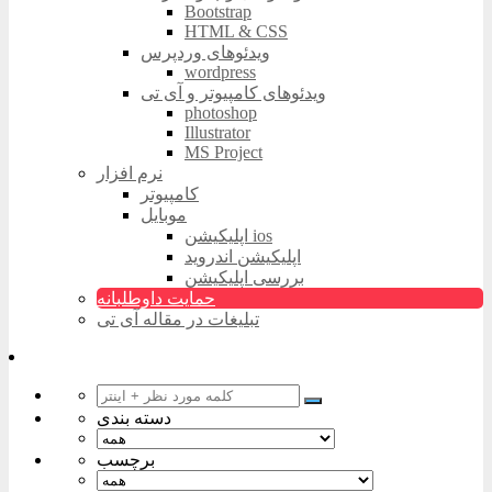
Bootstrap
HTML & CSS
ویدئوهای وردپرس
wordpress
ویدئوهای کامپیوتر و آی تی
photoshop
Illustrator
MS Project
نرم افزار
کامپیوتر
موبایل
اپلیکیشن ios
اپلیکیشن اندروید
بررسی اپلیکیشن
حمایت داوطلبانه
تبلیغات در مقاله آی تی
دسته بندی
برچسب