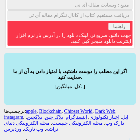
منبع : وبسایت مقاله آی تی
دریافت مستقیم کتاب از کانال تلگرام مقاله آی تی
راهنما
جهت دانلود سریع تر، لینک دانلود را در آدرس بار نرم افزار
اینترنت دانلود منیجر کپی کنید.
اگر این مطلب را دوست داشتید، با امتیاز دادن به آن از ما
حمایت کنید.
]
میانگین:
[کل:
,
Dark Web
,
Chipset World
,
Blockchain
,
apple
برچسب‌ها:
اپل
,
اخبار تکنولوژی
,
اینستاگرام
,
بلاک چین
,
بلاکچین
,
,
instagram
دارک وب
,
مجله الکترونیکی چیپست
,
مجله الکترونیکی دنیای
تراشه
,
وب تاریک
,
وردپرس