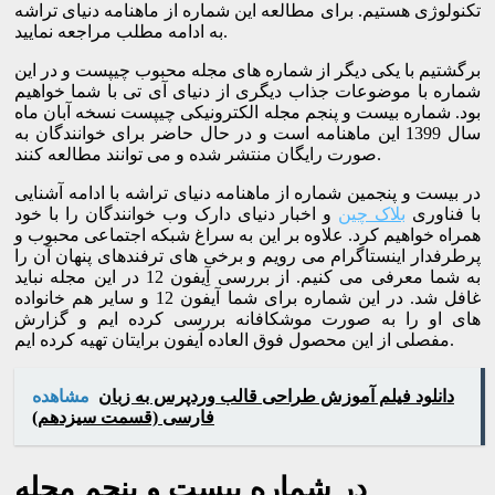
تکنولوژی هستیم. برای مطالعه این شماره از ماهنامه دنیای تراشه
به ادامه مطلب مراجعه نمایید.
برگشتیم با یکی دیگر از شماره های مجله محبوب چیپست و در این
شماره با موضوعات جذاب دیگری از دنیای آی تی با شما خواهیم
بود. شماره بیست و پنجم مجله الکترونیکی چیپست نسخه آبان ماه
سال 1399 این ماهنامه است و در حال حاضر برای خوانندگان به
صورت رایگان منتشر شده و می توانند مطالعه کنند.
در بیست و پنجمین شماره از ماهنامه دنیای تراشه با ادامه آشنایی
با فناوری
بلاک چین
و اخبار دنیای دارک وب خوانندگان را با خود
همراه خواهیم کرد. علاوه بر این به سراغ شبکه اجتماعی محبوب و
پرطرفدار اینستاگرام می رویم و برخی های ترفندهای پنهان آن را
به شما معرفی می کنیم. از بررسی آِیفون 12 در این مجله نباید
غافل شد. در این شماره برای شما آیفون 12 و سایر هم خانواده
های او را به صورت موشکافانه بررسی کرده ایم و گزارش
مفصلی از این محصول فوق العاده آیفون برایتان تهیه کرده ایم.
دانلود فیلم آموزش طراحی قالب وردپرس به زبان
مشاهده
فارسی (قسمت سیزدهم)
در شماره بیست و پنجم مجله