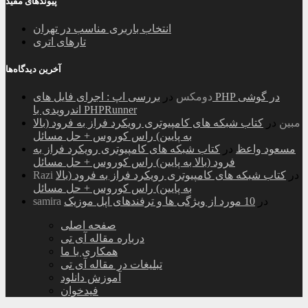
پیوندهای مفید
انتخاب باربری مناسب در تهران
تارهای اتری
آخرین دیدگاه‌ها
دومکس
در
بررسی اپ : اجرای فایل های PHP در گوشی
اندرویدی با PHPRunner
مبین
در
کتاب شبکه های کامپیوتری رویکرد فراز به فرود (بالا
به پایین) راس کوروس + حل مسائل
مسعود واعظ
در
کتاب شبکه های کامپیوتری رویکرد فراز به
فرود (بالا به پایین) راس کوروس + حل مسائل
در
کتاب شبکه های کامپیوتری رویکرد فراز به فرود (بالا
Razi
به پایین) راس کوروس + حل مسائل
در
10 مورد از ویژگی ها و ترفندهای اپل موزیک
samira
صفحه اصلی
درباره مقاله آی تی
همکاری با ما
تبلیغات در مقاله آی تی
آموزش دانلود
فیدخوان