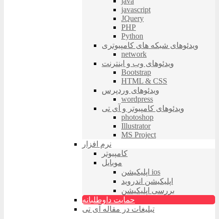
java
javascript
JQuery
PHP
Python
ویدئوهای شبکه های کامپیوتری
network
ویدئوهای وب و اینترنت
Bootstrap
HTML & CSS
ویدئوهای وردپرس
wordpress
ویدئوهای کامپیوتر و آی تی
photoshop
Illustrator
MS Project
نرم افزار
کامپیوتر
موبایل
اپلیکیشن ios
اپلیکیشن اندروید
بررسی اپلیکیشن
حمایت داوطلبانه
تبلیغات در مقاله آی تی