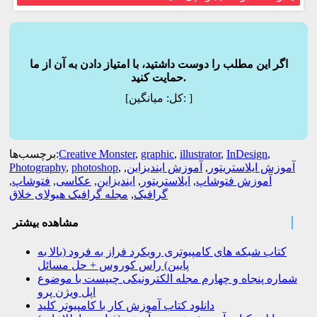
اگر این مطلب را دوست داشتید، با امتیاز دادن به آن از ما
حمایت کنید.
]
میانگین:
[کل:
,
InDesign
,
illustrator
,
graphic
,
Creative Monster
برچسب‌ها:
آموزش ایلاستریتور
,
آموزش ایندیزاین
,
,
photoshop
,
Photography
آموزش فتوشاپ
,
ایلاستریتور
,
ایندیزاین
,
عکاسی
,
فتوشاپ
,
گرافیک
,
مجله گرافیک هیولای خلاق
مشاهده بیشتر
کتاب شبکه های کامپیوتری رویکرد فراز به فرود (بالا به
پایین) راس کوروس + حل مسائل
شماره پنجاه و چهارم مجله الکترونیکی چیپست با موضوع
اپل ویژن پرو
دانلود کتاب آموزش کار با کامپیوتر کلید