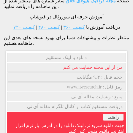
صفحه
مجله گرافیک هیولای خلاق
سایر شماره های منتشر شده از
این ماهنامه را دریافت نمایید.
آموزش حرفه ای سوررئال در فتوشاپ
دریافت آموزش با
کیفیت ۳۶۰
|
کیفیت ۴۸۰
|
کیفیت ۷۲۰
منتظر نظرات و پیشنهادات شما برای بهبود نسخه های بعدی این
ماهنامه هستیم.
دانلود با لینک مستقیم
من از این مجله حمایت می کنم
حجم فایل : ۹٫۴ مگابایت
رمز فایل : www.it-research.ir
منبع : وبسایت مقاله آی تی
دریافت مستقیم کتاب از کانال تلگرام مقاله آی تی
راهنما
جهت دانلود سریع تر، لینک دانلود را در آدرس بار نرم افزار
اینترنت دانلود منیجر کپی کنید.