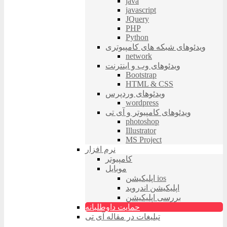
java
javascript
JQuery
PHP
Python
ویدئوهای شبکه های کامپیوتری
network
ویدئوهای وب و اینترنت
Bootstrap
HTML & CSS
ویدئوهای وردپرس
wordpress
ویدئوهای کامپیوتر و آی تی
photoshop
Illustrator
MS Project
نرم افزار
کامپیوتر
موبایل
اپلیکیشن ios
اپلیکیشن اندروید
بررسی اپلیکیشن
حمایت داوطلبانه
تبلیغات در مقاله آی تی