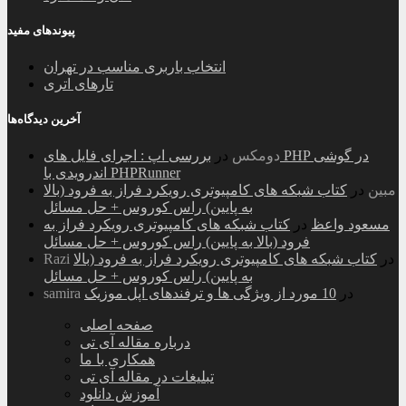
پیوندهای مفید
انتخاب باربری مناسب در تهران
تارهای اتری
آخرین دیدگاه‌ها
دومکس
در
بررسی اپ : اجرای فایل های PHP در گوشی
اندرویدی با PHPRunner
مبین
در
کتاب شبکه های کامپیوتری رویکرد فراز به فرود (بالا
به پایین) راس کوروس + حل مسائل
مسعود واعظ
در
کتاب شبکه های کامپیوتری رویکرد فراز به
فرود (بالا به پایین) راس کوروس + حل مسائل
در
کتاب شبکه های کامپیوتری رویکرد فراز به فرود (بالا
Razi
به پایین) راس کوروس + حل مسائل
در
10 مورد از ویژگی ها و ترفندهای اپل موزیک
samira
صفحه اصلی
درباره مقاله آی تی
همکاری با ما
تبلیغات در مقاله آی تی
آموزش دانلود