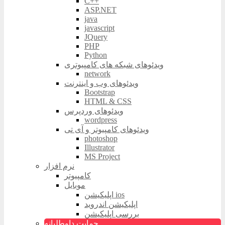
C++
ASP.NET
java
javascript
JQuery
PHP
Python
ویدئوهای شبکه های کامپیوتری
network
ویدئوهای وب و اینترنت
Bootstrap
HTML & CSS
ویدئوهای وردپرس
wordpress
ویدئوهای کامپیوتر و آی تی
photoshop
Illustrator
MS Project
نرم افزار
کامپیوتر
موبایل
اپلیکیشن ios
اپلیکیشن اندروید
بررسی اپلیکیشن
حمایت داوطلبانه