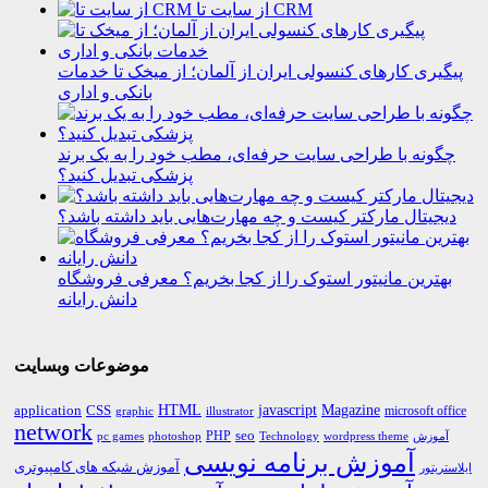
از سایت تا CRM
پیگیری کارهای کنسولی ایران از آلمان؛ از میخک تا خدمات
بانکی و اداری
چگونه با طراحی سایت حرفه‌ای، مطب خود را به یک برند
پزشکی تبدیل کنید؟
دیجیتال مارکتر کیست و چه مهارت‌هایی باید داشته باشد؟
بهترین مانیتور استوک را از کجا بخریم؟ معرفی فروشگاه
دانش رایانه
موضوعات وبسایت
HTML
CSS
javascript
Magazine
application
microsoft office
graphic
illustrator
network
PHP
seo
pc games
photoshop
Technology
آموزش
wordpress theme
آموزش برنامه نویسی
آموزش شبکه های کامپیوتری
ایلاستریتور