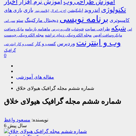
اخبار
آموزش طراحی وب
آموزش نرم افزار
تکنولوژی
اندروید
بازی
بازی های
اپلیکیشن
اچ تی ام ال
ایلاستریتور
برنامه نویسی
کامپیوتری
دیجیتال مارکتینگ
سئو
سی اس
شبکه
طراحی سایت
فتوشاپ
ماهنامه بازینامه
مایکروسافت
اس
قالب وردپرس
مجله الکترونیکی دنیای تراشه
مجله الکترونیکی چیپست
مایکروسافت آفیس
وب و اینترنت
وردپرس
کسب و کار
کسب و کار اینترنتی
گرافیک
0
مقاله های آموزشی
شماره ششم مجله گرافیک هیولای خلاق
شماره ششم مجله گرافیک هیولای خلاق
نویسنده:
مسعود واعظ
6 سال پیش