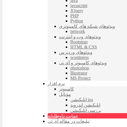
java
javascript
JQuery
PHP
Python
ویدئوهای شبکه های کامپیوتری
network
ویدئوهای وب و اینترنت
Bootstrap
HTML & CSS
ویدئوهای وردپرس
wordpress
ویدئوهای کامپیوتر و آی تی
photoshop
Illustrator
MS Project
نرم افزار
کامپیوتر
موبایل
اپلیکیشن ios
اپلیکیشن اندروید
بررسی اپلیکیشن
حمایت داوطلبانه
تبلیغات در مقاله آی تی