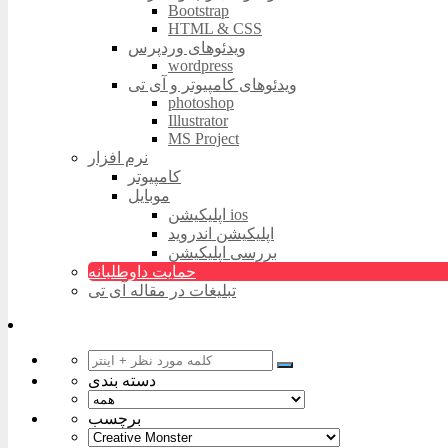
Bootstrap
HTML & CSS
ویدئوهای وردپرس
wordpress
ویدئوهای کامپیوتر و آی تی
photoshop
Illustrator
MS Project
نرم افزار
کامپیوتر
موبایل
اپلیکیشن ios
اپلیکیشن اندروید
بررسی اپلیکیشن
حمایت داوطلبانه
تبلیغات در مقاله آی تی
دسته بندی
برچسب