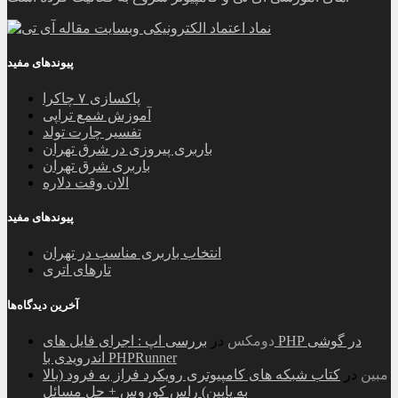
پیوندهای مفید
پاکسازی ۷ چاکرا
آموزش شمع تراپی
تفسیر چارت تولد
باربری پیروزی در شرق تهران
باربری شرق تهران
الان وقت دلاره
پیوندهای مفید
انتخاب باربری مناسب در تهران
تارهای اتری
آخرین دیدگاه‌ها
دومکس
در
بررسی اپ : اجرای فایل های PHP در گوشی
اندرویدی با PHPRunner
مبین
در
کتاب شبکه های کامپیوتری رویکرد فراز به فرود (بالا
به پایین) راس کوروس + حل مسائل