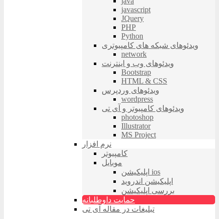
java
javascript
JQuery
PHP
Python
ویدئوهای شبکه های کامپیوتری
network
ویدئوهای وب و اینترنت
Bootstrap
HTML & CSS
ویدئوهای وردپرس
wordpress
ویدئوهای کامپیوتر و آی تی
photoshop
Illustrator
MS Project
نرم افزار
کامپیوتر
موبایل
اپلیکیشن ios
اپلیکیشن اندروید
بررسی اپلیکیشن
حمایت داوطلبانه
تبلیغات در مقاله آی تی