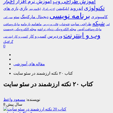
اخبار
آموزش طراحی وب
آموزش نرم افزار
تکنولوژی
اندروید
بازی
بازی های
اپلیکیشن
اچ تی ام ال
ایلاستریتور
برنامه نویسی
کامپیوتری
دیجیتال مارکتینگ
سئو
سی اس
شبکه
طراحی سایت
فتوشاپ
ماهنامه بازینامه
مایکروسافت
اس
قالب وردپرس
مجله الکترونیکی دنیای تراشه
مجله الکترونیکی چیپست
مایکروسافت آفیس
وب و اینترنت
وردپرس
کسب و کار
کسب و کار اینترنتی
گرافیک
0
مقاله های آموزشی
کتاب ۲۰ نکته ارزشمند در سئو سایت
کتاب ۲۰ نکته ارزشمند در سئو سایت
نویسنده:
مسعود واعظ
8 سال پیش