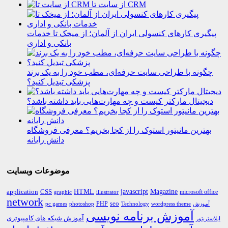
از سایت تا CRM
پیگیری کارهای کنسولی ایران از آلمان؛ از میخک تا خدمات
بانکی و اداری
چگونه با طراحی سایت حرفه‌ای، مطب خود را به یک برند
پزشکی تبدیل کنید؟
دیجیتال مارکتر کیست و چه مهارت‌هایی باید داشته باشد؟
بهترین مانیتور استوک را از کجا بخریم؟ معرفی فروشگاه
دانش رایانه
موضوعات وبسایت
HTML
CSS
javascript
Magazine
application
microsoft office
graphic
illustrator
network
PHP
seo
pc games
photoshop
Technology
آموزش
wordpress theme
آموزش برنامه نویسی
آموزش شبکه های کامپیوتری
ایلاستریتور