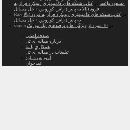
مسعود واعظ
در
کتاب شبکه های کامپیوتری رویکرد فراز به
فرود (بالا به پایین) راس کوروس + حل مسائل
در
کتاب شبکه های کامپیوتری رویکرد فراز به فرود (بالا
Razi
به پایین) راس کوروس + حل مسائل
در
10 مورد از ویژگی ها و ترفندهای اپل موزیک
samira
صفحه اصلی
درباره مقاله آی تی
همکاری با ما
تبلیغات در مقاله آی تی
آموزش دانلود
فیدخوان