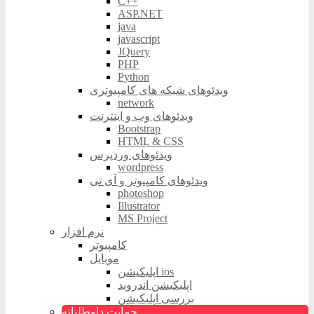
C++
ASP.NET
java
javascript
JQuery
PHP
Python
ویدئوهای شبکه های کامپیوتری
network
ویدئوهای وب و اینترنت
Bootstrap
HTML & CSS
ویدئوهای وردپرس
wordpress
ویدئوهای کامپیوتر و آی تی
photoshop
Illustrator
MS Project
نرم افزار
کامپیوتر
موبایل
اپلیکیشن ios
اپلیکیشن اندروید
بررسی اپلیکیشن
حمایت داوطلبانه