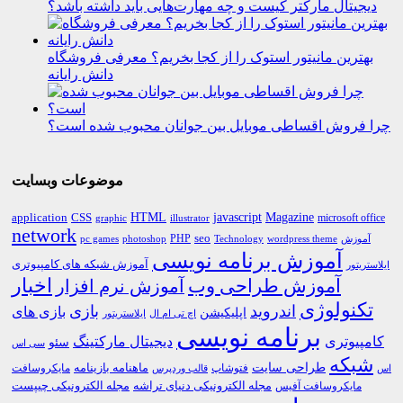
دیجیتال مارکتر کیست و چه مهارت‌هایی باید داشته باشد؟
بهترین مانیتور استوک را از کجا بخریم؟ معرفی فروشگاه
دانش رایانه
چرا فروش اقساطی موبایل بین جوانان محبوب شده است؟
موضوعات وبسایت
HTML
CSS
javascript
Magazine
application
microsoft office
graphic
illustrator
network
PHP
seo
pc games
photoshop
Technology
آموزش
wordpress theme
آموزش برنامه نویسی
آموزش شبکه های کامپیوتری
ایلاستریتور
اخبار
آموزش طراحی وب
آموزش نرم افزار
تکنولوژی
اندروید
بازی
بازی های
اپلیکیشن
اچ تی ام ال
ایلاستریتور
برنامه نویسی
کامپیوتری
دیجیتال مارکتینگ
سئو
سی اس
شبکه
طراحی سایت
فتوشاپ
ماهنامه بازینامه
مایکروسافت
اس
قالب وردپرس
مجله الکترونیکی دنیای تراشه
مجله الکترونیکی چیپست
مایکروسافت آفیس