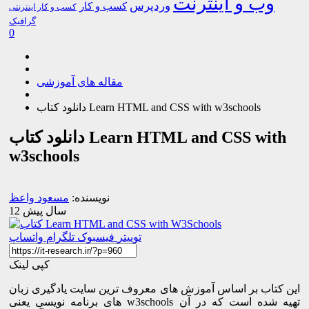
وب و اینترنت
وردپرس
کسب و کار
کسب و کار اینترنتی
گرافیک
0
مقاله های آموزشی
دانلود کتاب Learn HTML and CSS with w3schools
دانلود کتاب Learn HTML and CSS with
w3schools
نویسنده:
مسعود واعظ
12 سال پیش
توییتر
فیسبوک
تلگرام
واتساپ
کپی لینک
این کتاب بر اساس آموزش های معروف ترین سایت یادگیری زبان
های برنامه نویسی یعنی w3schools تهیه شده است که در آن