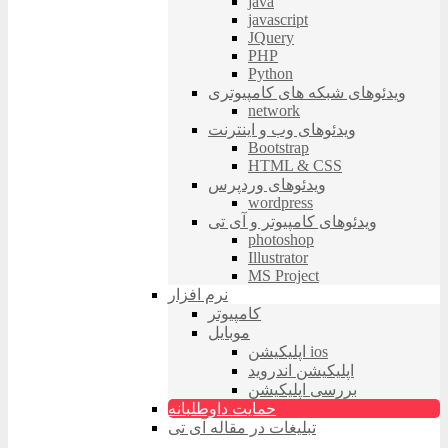
java
javascript
JQuery
PHP
Python
ویدئوهای شبکه های کامپیوتری
network
ویدئوهای وب و اینترنت
Bootstrap
HTML & CSS
ویدئوهای وردپرس
wordpress
ویدئوهای کامپیوتر و آی تی
photoshop
Illustrator
MS Project
نرم افزار
کامپیوتر
موبایل
اپلیکیشن ios
اپلیکیشن اندروید
بررسی اپلیکیشن
حمایت داوطلبانه
تبلیغات در مقاله آی تی