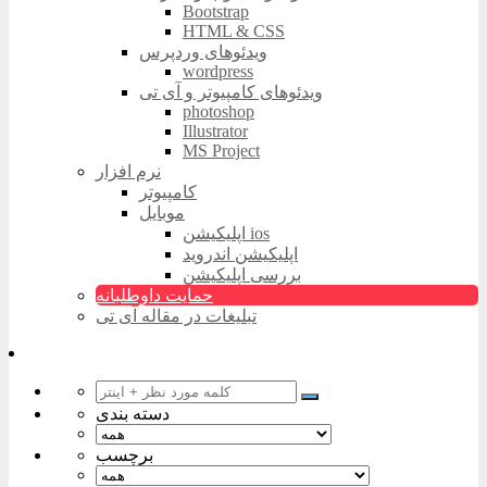
Bootstrap
HTML & CSS
ویدئوهای وردپرس
wordpress
ویدئوهای کامپیوتر و آی تی
photoshop
Illustrator
MS Project
نرم افزار
کامپیوتر
موبایل
اپلیکیشن ios
اپلیکیشن اندروید
بررسی اپلیکیشن
حمایت داوطلبانه
تبلیغات در مقاله آی تی
دسته بندی
برچسب