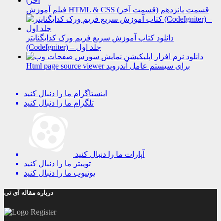
فیلم آموزش HTML & CSS قسمت پانزدهم (قسمت آخر)
دانلود کتاب آموزش سریع فریم ورک کدایگنایتر
(CodeIgniter) – جلد اول
دانلود نرم افزار
Html page source viewer برای سیستم عامل اَندروید
اینستاگرام
ما را دنبال کنید
تلگرام
ما را دنبال کنید
آپارات
ما را دنبال کنید
توییتر
ما را دنبال کنید
یوتیوب
ما را دنبال کنید
درباره مقاله آی تی