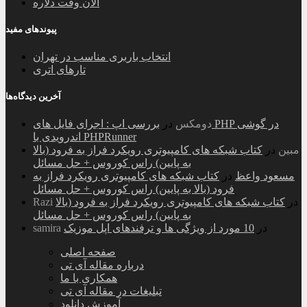
الان وقت دلاره
پیوندهای مفید
انتخاب باربری مناسب در تهران
تارهای اتری
آخرین دیدگاه‌ها
دومکس
در
بررسی اپ : اجرای فایل های PHP در گوشی
اندرویدی با PHPRunner
مبین
در
کتاب شبکه های کامپیوتری رویکرد فراز به فرود (بالا
به پایین) راس کوروس + حل مسائل
مسعود واعظ
در
کتاب شبکه های کامپیوتری رویکرد فراز به
فرود (بالا به پایین) راس کوروس + حل مسائل
در
کتاب شبکه های کامپیوتری رویکرد فراز به فرود (بالا
Razi
به پایین) راس کوروس + حل مسائل
در
10 مورد از ویژگی ها و ترفندهای اپل موزیک
samira
صفحه اصلی
درباره مقاله آی تی
همکاری با ما
تبلیغات در مقاله آی تی
آموزش دانلود