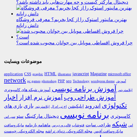
دیجیتال مارکتر کیست و چه مهارت‌هایی باید داشته باشد؟
بهترین مانیتور استوک را از کجا بخریم؟ معرفی فروشگاه
دانش رایانه
چرا فروش اقساطی موبایل بین جوانان محبوب شده است؟
موضوعات وبسایت
HTML
CSS
javascript
Magazine
application
microsoft office
graphic
illustrator
network
PHP
seo
pc games
photoshop
Technology
آموزش
wordpress theme
آموزش برنامه نویسی
آموزش شبکه های کامپیوتری
ایلاستریتور
اخبار
آموزش طراحی وب
آموزش نرم افزار
تکنولوژی
اندروید
بازی
بازی های
اپلیکیشن
اچ تی ام ال
ایلاستریتور
برنامه نویسی
کامپیوتری
دیجیتال مارکتینگ
سئو
سی اس
شبکه
طراحی سایت
فتوشاپ
ماهنامه بازینامه
مایکروسافت
اس
قالب وردپرس
مجله الکترونیکی دنیای تراشه
مجله الکترونیکی چیپست
مایکروسافت آفیس