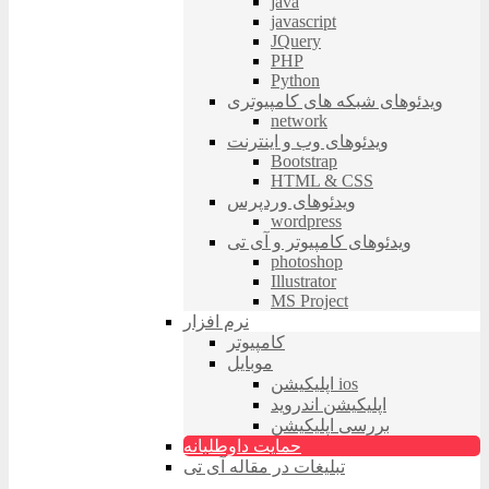
java
javascript
JQuery
PHP
Python
ویدئوهای شبکه های کامپیوتری
network
ویدئوهای وب و اینترنت
Bootstrap
HTML & CSS
ویدئوهای وردپرس
wordpress
ویدئوهای کامپیوتر و آی تی
photoshop
Illustrator
MS Project
نرم افزار
کامپیوتر
موبایل
اپلیکیشن ios
اپلیکیشن اندروید
بررسی اپلیکیشن
حمایت داوطلبانه
تبلیغات در مقاله آی تی