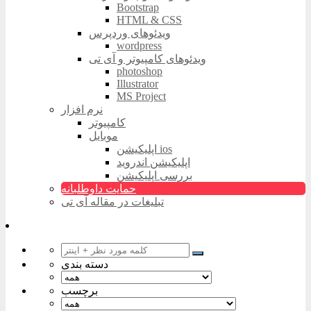
Bootstrap
HTML & CSS
ویدئوهای وردپرس
wordpress
ویدئوهای کامپیوتر و آی تی
photoshop
Illustrator
MS Project
نرم افزار
کامپیوتر
موبایل
اپلیکیشن ios
اپلیکیشن اندروید
بررسی اپلیکیشن
حمایت داوطلبانه
تبلیغات در مقاله آی تی
دسته بندی
برچسب