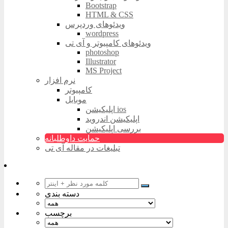
Bootstrap
HTML & CSS
ویدئوهای وردپرس
wordpress
ویدئوهای کامپیوتر و آی تی
photoshop
Illustrator
MS Project
نرم افزار
کامپیوتر
موبایل
اپلیکیشن ios
اپلیکیشن اندروید
بررسی اپلیکیشن
حمایت داوطلبانه
تبلیغات در مقاله آی تی
دسته بندی
برچسب