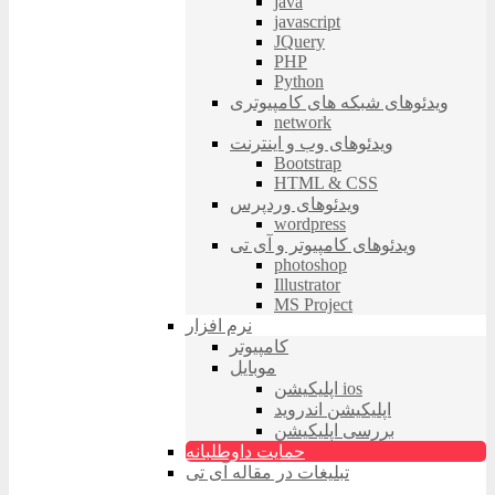
java
javascript
JQuery
PHP
Python
ویدئوهای شبکه های کامپیوتری
network
ویدئوهای وب و اینترنت
Bootstrap
HTML & CSS
ویدئوهای وردپرس
wordpress
ویدئوهای کامپیوتر و آی تی
photoshop
Illustrator
MS Project
نرم افزار
کامپیوتر
موبایل
اپلیکیشن ios
اپلیکیشن اندروید
بررسی اپلیکیشن
حمایت داوطلبانه
تبلیغات در مقاله آی تی