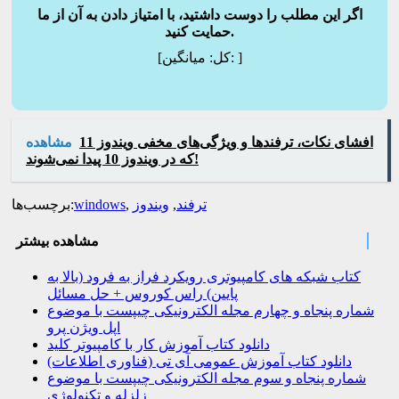
اگر این مطلب را دوست داشتید، با امتیاز دادن به آن از ما
حمایت کنید.
]
میانگین:
[کل:
افشای نکات، ترفندها و ویژگی‌های مخفی ویندوز 11
مشاهده
که در ویندوز 10 پیدا نمی‌شوند!
ترفند
,
ویندوز
,
windows
برچسب‌ها:
مشاهده بیشتر
کتاب شبکه های کامپیوتری رویکرد فراز به فرود (بالا به
پایین) راس کوروس + حل مسائل
شماره پنجاه و چهارم مجله الکترونیکی چیپست با موضوع
اپل ویژن پرو
دانلود کتاب آموزش کار با کامپیوتر کلید
دانلود کتاب آموزش عمومی آی تی (فناوری اطلاعات)
شماره پنجاه و سوم مجله الکترونیکی چیپست با موضوع
زلزله و تکنولوژی