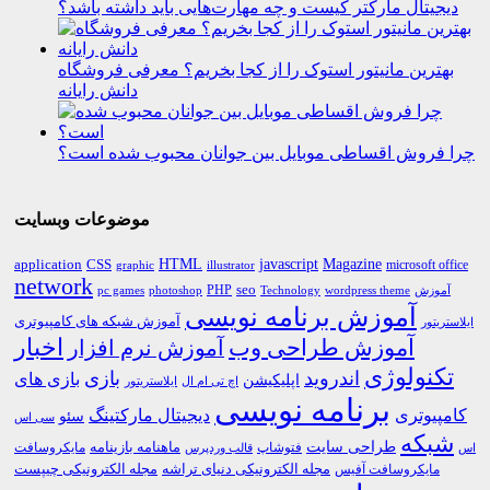
دیجیتال مارکتر کیست و چه مهارت‌هایی باید داشته باشد؟
بهترین مانیتور استوک را از کجا بخریم؟ معرفی فروشگاه
دانش رایانه
چرا فروش اقساطی موبایل بین جوانان محبوب شده است؟
موضوعات وبسایت
HTML
CSS
javascript
Magazine
application
microsoft office
graphic
illustrator
network
PHP
seo
pc games
photoshop
Technology
آموزش
wordpress theme
آموزش برنامه نویسی
آموزش شبکه های کامپیوتری
ایلاستریتور
اخبار
آموزش طراحی وب
آموزش نرم افزار
تکنولوژی
اندروید
بازی
بازی های
اپلیکیشن
اچ تی ام ال
ایلاستریتور
برنامه نویسی
کامپیوتری
دیجیتال مارکتینگ
سئو
سی اس
شبکه
طراحی سایت
فتوشاپ
ماهنامه بازینامه
مایکروسافت
اس
قالب وردپرس
مجله الکترونیکی دنیای تراشه
مجله الکترونیکی چیپست
مایکروسافت آفیس