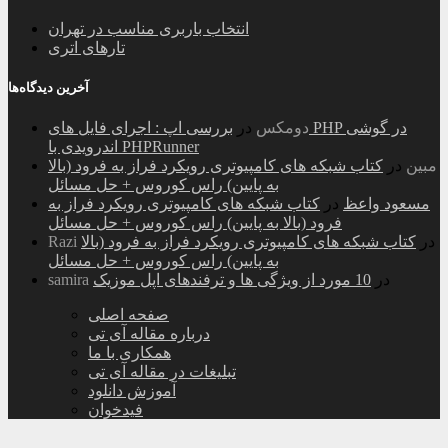
انتخاب باربری مناسب در تهران
تارهای اتری
آخرین دیدگاه‌ها
دومکس
در
بررسی اپ : اجرای فایل های PHP در گوشی
اندرویدی با PHPRunner
مبین
در
کتاب شبکه های کامپیوتری رویکرد فراز به فرود (بالا
به پایین) راس کوروس + حل مسائل
مسعود واعظ
در
کتاب شبکه های کامپیوتری رویکرد فراز به
فرود (بالا به پایین) راس کوروس + حل مسائل
در
کتاب شبکه های کامپیوتری رویکرد فراز به فرود (بالا
Razi
به پایین) راس کوروس + حل مسائل
در
10 مورد از ویژگی ها و ترفندهای اپل موزیک
samira
صفحه اصلی
درباره مقاله آی تی
همکاری با ما
تبلیغات در مقاله آی تی
آموزش دانلود
فیدخوان