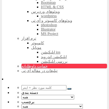
Bootstrap
HTML & CSS
ویدئوهای وردپرس
wordpress
ویدئوهای کامپیوتر و آی تی
photoshop
Illustrator
MS Project
نرم افزار
کامپیوتر
موبایل
اپلیکیشن ios
اپلیکیشن اندروید
بررسی اپلیکیشن
حمایت داوطلبانه
تبلیغات در مقاله آی تی
دسته بندی
برچسب