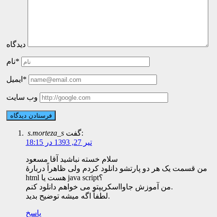
دیدگاه
نام*
ایمیل*
وب سایت
گفت:
s.morteza_s
تیر 27, 1393 در 18:15
سلام خسته نباشید آقا مسعود
من قسمت یک هر دو پارتشو دانلود کردم ولی ظاهراً دربارۀ
html هست یا java script؟
من آموزش جاوااسکریپتو می خواهم دانلود کنم.
لطفاً اگه میشه توضیح بدید.
پاسخ