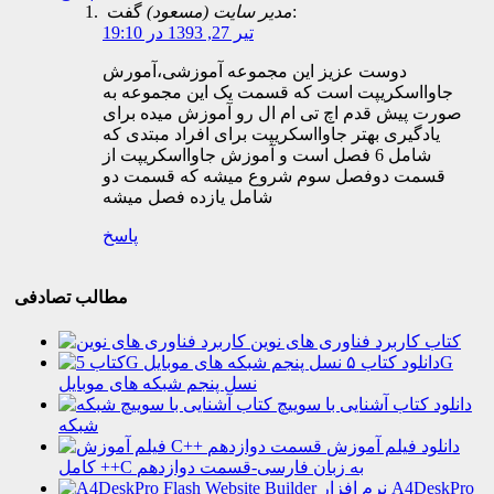
گفت:
مدیر سایت (مسعود)
تیر 27, 1393 در 19:10
دوست عزیز این مجموعه آموزشی،آمورش
جاوااسکریپت است که قسمت یک این مجموعه به
صورت پیش قدم اچ تی ام ال رو آموزش میده برای
یادگیری بهتر جاوااسکریپت برای افراد مبتدی که
شامل 6 فصل است و آموزش جاوااسکریپت از
قسمت دوفصل سوم شروع میشه که قسمت دو
شامل یازده فصل میشه
پاسخ
مطالب تصادفی
کتاب کاربرد فناوری های نوین
دانلود کتاب ۵G
نسل پنجم شبکه های موبایل
دانلود کتاب آشنایی با سوییچ
شبکه
دانلود فیلم آموزش
کامل ++C به زبان فارسی-قسمت دوازدهم
نرم افزار A4DeskPro