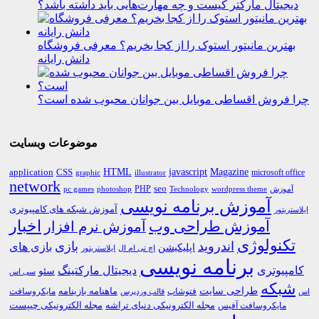
دیجیتال مارکتر کیست و چه مهارت‌هایی باید داشته باشد؟
بهترین مانیتور استوک را از کجا بخریم؟ معرفی فروشگاه
دانش رایانه
چرا فروش اقساطی موبایل بین جوانان محبوب شده است؟
موضوعات وبسایت
HTML
CSS
javascript
Magazine
application
microsoft office
graphic
illustrator
network
PHP
seo
pc games
photoshop
Technology
آموزش
wordpress theme
آموزش برنامه نویسی
آموزش شبکه های کامپیوتری
ایلاستریتور
اخبار
آموزش طراحی وب
آموزش نرم افزار
تکنولوژی
اندروید
بازی
بازی های
اپلیکیشن
اچ تی ام ال
ایلاستریتور
برنامه نویسی
کامپیوتری
دیجیتال مارکتینگ
سئو
سی اس
شبکه
طراحی سایت
فتوشاپ
ماهنامه بازینامه
مایکروسافت
اس
قالب وردپرس
مجله الکترونیکی دنیای تراشه
مجله الکترونیکی چیپست
مایکروسافت آفیس