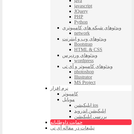
java
javascript
JQuery
PHP
Python
ویدئوهای شبکه های کامپیوتری
network
ویدئوهای وب و اینترنت
Bootstrap
HTML & CSS
ویدئوهای وردپرس
wordpress
ویدئوهای کامپیوتر و آی تی
photoshop
Illustrator
MS Project
نرم افزار
کامپیوتر
موبایل
اپلیکیشن ios
اپلیکیشن اندروید
بررسی اپلیکیشن
حمایت داوطلبانه
تبلیغات در مقاله آی تی