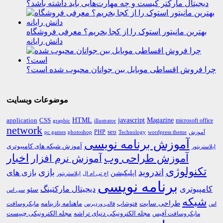
دیجیتال مارکتر کیست و چه مهارت‌هایی باید داشته باشد؟
بهترین مانیتور استوک را از کجا بخریم؟ معرفی فروشگاه
دانش رایانه
چرا فروش اقساطی موبایل بین جوانان محبوب شده است؟
موضوعات وبسایت
HTML
CSS
javascript
Magazine
application
microsoft office
graphic
illustrator
network
PHP
seo
pc games
photoshop
Technology
آموزش
wordpress theme
آموزش برنامه نویسی
آموزش شبکه های کامپیوتری
ایلاستریتور
اخبار
آموزش طراحی وب
آموزش نرم افزار
تکنولوژی
اندروید
بازی
بازی های
اپلیکیشن
اچ تی ام ال
ایلاستریتور
برنامه نویسی
کامپیوتری
دیجیتال مارکتینگ
سئو
سی اس
شبکه
طراحی سایت
فتوشاپ
ماهنامه بازینامه
مایکروسافت
اس
قالب وردپرس
مجله الکترونیکی دنیای تراشه
مجله الکترونیکی چیپست
مایکروسافت آفیس