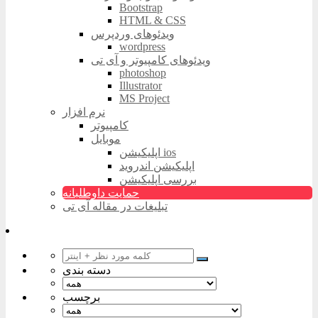
Bootstrap
HTML & CSS
ویدئوهای وردپرس
wordpress
ویدئوهای کامپیوتر و آی تی
photoshop
Illustrator
MS Project
نرم افزار
کامپیوتر
موبایل
اپلیکیشن ios
اپلیکیشن اندروید
بررسی اپلیکیشن
حمایت داوطلبانه
تبلیغات در مقاله آی تی
دسته بندی
برچسب