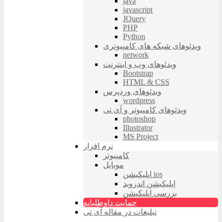
java
javascript
JQuery
PHP
Python
ویدئوهای شبکه های کامپیوتری
network
ویدئوهای وب و اینترنت
Bootstrap
HTML & CSS
ویدئوهای وردپرس
wordpress
ویدئوهای کامپیوتر و آی تی
photoshop
Illustrator
MS Project
نرم افزار
کامپیوتر
موبایل
اپلیکیشن ios
اپلیکیشن اندروید
بررسی اپلیکیشن
حمایت داوطلبانه
تبلیغات در مقاله آی تی