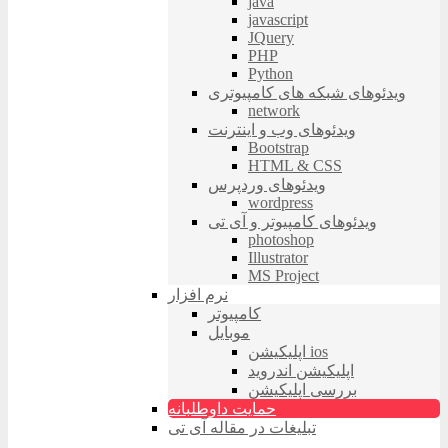
java
javascript
JQuery
PHP
Python
ویدئوهای شبکه های کامپیوتری
network
ویدئوهای وب و اینترنت
Bootstrap
HTML & CSS
ویدئوهای وردپرس
wordpress
ویدئوهای کامپیوتر و آی تی
photoshop
Illustrator
MS Project
نرم افزار
کامپیوتر
موبایل
اپلیکیشن ios
اپلیکیشن اندروید
بررسی اپلیکیشن
حمایت داوطلبانه
تبلیغات در مقاله آی تی