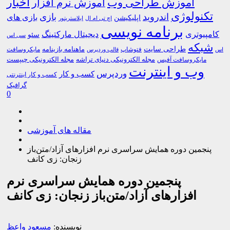
اخبار
آموزش طراحی وب
آموزش نرم افزار
تکنولوژی
اندروید
بازی
بازی های
اپلیکیشن
اچ تی ام ال
ایلاستریتور
برنامه نویسی
کامپیوتری
دیجیتال مارکتینگ
سئو
سی اس
شبکه
طراحی سایت
فتوشاپ
ماهنامه بازینامه
مایکروسافت
اس
قالب وردپرس
مجله الکترونیکی دنیای تراشه
مجله الکترونیکی چیپست
مایکروسافت آفیس
وب و اینترنت
وردپرس
کسب و کار
کسب و کار اینترنتی
گرافیک
0
مقاله های آموزشی
پنجمین دوره همایش سراسری نرم افزارهای آزاد/متن‌باز
زنجان: زی‌ کانف
پنجمین دوره همایش سراسری نرم
افزارهای آزاد/متن‌باز زنجان: زی‌ کانف
نویسنده:
مسعود واعظ