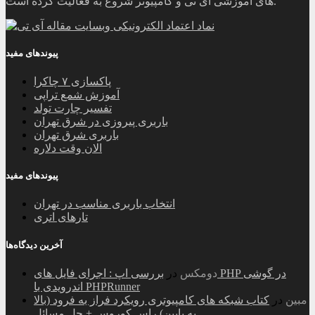
های آموزشی آی تی و کامپیوتر شروع به فعالیت کرده است.
پیوندهای مفید
پاکسازی ۷ چاکرا
آموزش شمع تراپی
تفسیر چارت تولد
باربری پیروزی در شرق تهران
باربری شرق تهران
الان وقت دلاره
پیوندهای مفید
انتخاب باربری مناسب در تهران
تارهای اتری
آخرین دیدگاه‌ها
دومکس
در
بررسی اپ : اجرای فایل های PHP در گوشی
اندرویدی با PHPRunner
مبین
در
کتاب شبکه های کامپیوتری رویکرد فراز به فرود (بالا
به پایین) راس کوروس + حل مسائل