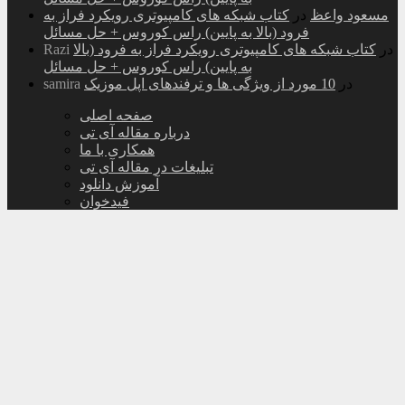
مسعود واعظ
در
کتاب شبکه های کامپیوتری رویکرد فراز به
فرود (بالا به پایین) راس کوروس + حل مسائل
در
کتاب شبکه های کامپیوتری رویکرد فراز به فرود (بالا
Razi
به پایین) راس کوروس + حل مسائل
در
10 مورد از ویژگی ها و ترفندهای اپل موزیک
samira
صفحه اصلی
درباره مقاله آی تی
همکاری با ما
تبلیغات در مقاله آی تی
آموزش دانلود
فیدخوان