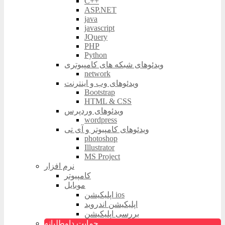
C++
ASP.NET
java
javascript
JQuery
PHP
Python
ویدئوهای شبکه های کامپیوتری
network
ویدئوهای وب و اینترنت
Bootstrap
HTML & CSS
ویدئوهای وردپرس
wordpress
ویدئوهای کامپیوتر و آی تی
photoshop
Illustrator
MS Project
نرم افزار
کامپیوتر
موبایل
اپلیکیشن ios
اپلیکیشن اندروید
بررسی اپلیکیشن
حمایت داوطلبانه