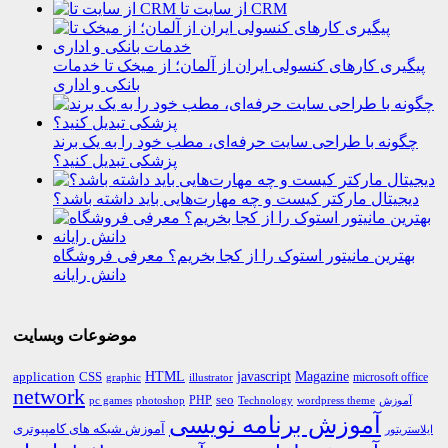
از سایت تا CRM
پیگیری کارهای کنسولی ایران از آلمان؛ از میخک تا خدمات
بانکی و اداری
چگونه با طراحی سایت حرفه‌ای، مطب خود را به یک برند
پزشکی تبدیل کنید؟
دیجیتال مارکتر کیست و چه مهارت‌هایی باید داشته باشد؟
بهترین مانیتور استوک را از کجا بخریم؟ معرفی فروشگاه
دانش رایانه
موضوعات وبسایت
HTML
CSS
javascript
Magazine
application
microsoft office
graphic
illustrator
network
PHP
seo
pc games
photoshop
Technology
آموزش
wordpress theme
آموزش برنامه نویسی
آموزش شبکه های کامپیوتری
ایلاستریتور