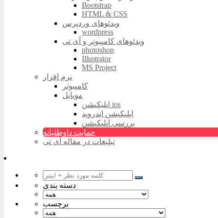
Bootstrap
HTML & CSS
ویدئوهای وردپرس
wordpress
ویدئوهای کامپیوتر و آی تی
photoshop
Illustrator
MS Project
نرم افزار
کامپیوتر
موبایل
اپلیکیشن ios
اپلیکیشن اندروید
بررسی اپلیکیشن
حمایت داوطلبانه
تبلیغات در مقاله آی تی
دسته بندی
برچسب