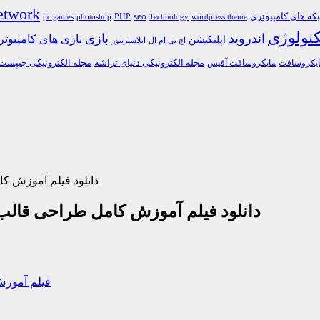
etwork
ه های کامپیوتری
PHP
seo
pc games
photoshop
Technology
wordpress theme
کنولوژی
اندروید
بازی
بازی های کامپیوت
اپلیکیشن
اچ تی ام ال
ایلاستریتور
مجله الکترونیکی دنیای تراشه
مجله الکترونیکی چیپست
یکروسافت
مایکروسافت آفیس
دانلود فیلم آموزش 
دانلود فیلم آموزش کامل طراحی قال