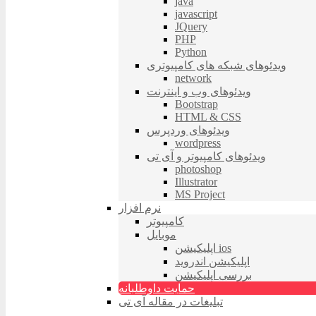
java
javascript
JQuery
PHP
Python
ویدئوهای شبکه های کامپیوتری
network
ویدئوهای وب و اینترنت
Bootstrap
HTML & CSS
ویدئوهای وردپرس
wordpress
ویدئوهای کامپیوتر و آی تی
photoshop
Illustrator
MS Project
نرم افزار
کامپیوتر
موبایل
اپلیکیشن ios
اپلیکیشن اندروید
بررسی اپلیکیشن
حمایت داوطلبانه
تبلیغات در مقاله آی تی