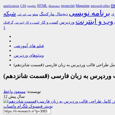
n
HTML
CSS
javascript
Magazine
application
microsoft office
graphic
illustrator
برنامه نویسی
شبکه
ری
دیجیتال مارکتینگ
سئو
سی اس اس
وب و اینترنت
وردپرس
کسب و کار
گرافیک
کسب و کار اینترنتی
1
فیلم های آموزشی
ویدئوهای وردپرس
کامل طراحی قالب وردپرس به زبان فارسی (قسمت شانزدهم)
ب وردپرس به زبان فارسی (قسمت شانزدهم)
نویسنده:
مسعود واعظ
12 سال پیش
توییتر
فیسبوک
تلگرام
واتساپ