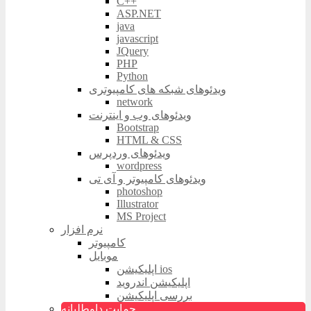
C++
ASP.NET
java
javascript
JQuery
PHP
Python
ویدئوهای شبکه های کامپیوتری
network
ویدئوهای وب و اینترنت
Bootstrap
HTML & CSS
ویدئوهای وردپرس
wordpress
ویدئوهای کامپیوتر و آی تی
photoshop
Illustrator
MS Project
نرم افزار
کامپیوتر
موبایل
اپلیکیشن ios
اپلیکیشن اندروید
بررسی اپلیکیشن
حمایت داوطلبانه