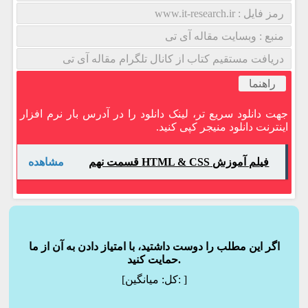
رمز فایل : www.it-research.ir
منبع : وبسایت مقاله آی تی
دریافت مستقیم کتاب از کانال تلگرام مقاله آی تی
راهنما
جهت دانلود سریع تر، لینک دانلود را در آدرس بار نرم افزار
اینترنت دانلود منیجر کپی کنید.
فیلم آموزش HTML & CSS قسمت نهم
مشاهده
اگر این مطلب را دوست داشتید، با امتیاز دادن به آن از ما
حمایت کنید.
]
میانگین:
[کل: