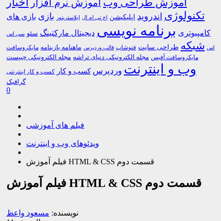
اخبار
آموزش طراحی وب
آموزش نرم افزار
تکنولوژی
اندروید
بازی
بازی های
اپلیکیشن
اچ تی ام ال
ایلاستریتور
برنامه نویسی
کامپیوتری
دیجیتال مارکتینگ
سئو
سی اس
شبکه
طراحی سایت
فتوشاپ
ماهنامه بازینامه
مایکروسافت
اس
قالب وردپرس
مجله الکترونیکی دنیای تراشه
مجله الکترونیکی چیپست
مایکروسافت آفیس
وب و اینترنت
وردپرس
کسب و کار
کسب و کار اینترنتی
گرافیک
0
فیلم های آموزشی
ویدئوهای وب و اینترنت
فیلم آموزش HTML & CSS قسمت دوم
فیلم آموزش HTML & CSS قسمت دوم
نویسنده:
مسعود واعظ