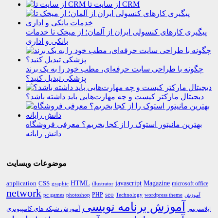
از سایت تا CRM
پیگیری کارهای کنسولی ایران از آلمان؛ از میخک تا خدمات
بانکی و اداری
چگونه با طراحی سایت حرفه‌ای، مطب خود را به یک برند
پزشکی تبدیل کنید؟
دیجیتال مارکتر کیست و چه مهارت‌هایی باید داشته باشد؟
بهترین مانیتور استوک را از کجا بخریم؟ معرفی فروشگاه
دانش رایانه
موضوعات وبسایت
HTML
CSS
javascript
Magazine
application
microsoft office
graphic
illustrator
network
PHP
seo
pc games
photoshop
Technology
آموزش
wordpress theme
آموزش برنامه نویسی
آموزش شبکه های کامپیوتری
ایلاستریتور