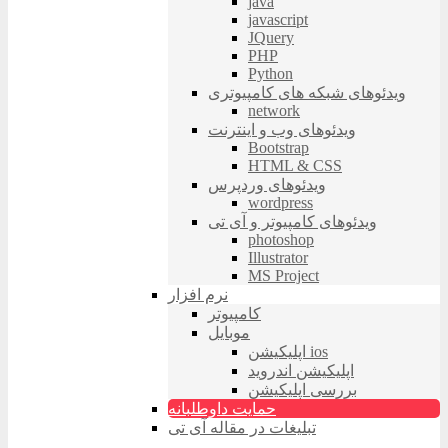
java
javascript
JQuery
PHP
Python
ویدئوهای شبکه های کامپیوتری
network
ویدئوهای وب و اینترنت
Bootstrap
HTML & CSS
ویدئوهای وردپرس
wordpress
ویدئوهای کامپیوتر و آی تی
photoshop
Illustrator
MS Project
نرم افزار
کامپیوتر
موبایل
اپلیکیشن ios
اپلیکیشن اندروید
بررسی اپلیکیشن
حمایت داوطلبانه
تبلیغات در مقاله آی تی