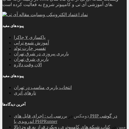
های آموزشی آی تی و کامپیوتر شروع به فعالیت کرده است.
پیوندهای مفید
پاکسازی ۷ چاکرا
آموزش شمع تراپی
تفسیر چارت تولد
باربری پیروزی در شرق تهران
باربری شرق تهران
الان وقت دلاره
پیوندهای مفید
انتخاب باربری مناسب در تهران
تارهای اتری
آخرین دیدگاه‌ها
دومکس
در
بررسی اپ : اجرای فایل های PHP در گوشی
اندرویدی با PHPRunner
مبین
در
کتاب شبکه های کامپیوتری رویکرد فراز به فرود (بالا