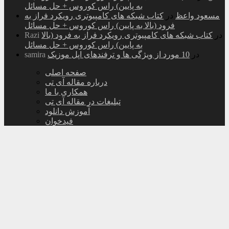
به پایین) راس کوروس + حل مسائل
مسعود واعظ
در
کتاب شبکه های کامپیوتری رویکرد فراز به
فرود (بالا به پایین) راس کوروس + حل مسائل
در
کتاب شبکه های کامپیوتری رویکرد فراز به فرود (بالا
Razi
به پایین) راس کوروس + حل مسائل
در
10 مورد از ویژگی ها و ترفندهای اپل موزیک
samira
صفحه اصلی
درباره مقاله آی تی
همکاری با ما
تبلیغات در مقاله آی تی
آموزش دانلود
فیدخوان