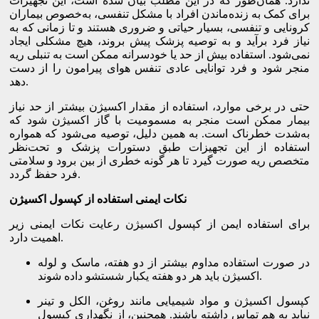
ندارد. همان‌طور که در این مطلب بیان شده است، این تجهیزات
برای کمک به زنده‌ماندن افراد با مشکل تنفسی، به‌خصوص بیماران
کرونایی و تنفسی، بسیار حیاتی و ضروری هستند و تا زمانی که به
نیاز فرد برآید و به توصیه پزشک پیش بروند، هیچ مشکلی ایجاد
نمی‌شود. استفاده بیش از حد یا خودسرانه ممکن است به تنبلی ریه
منجر شود و فرد توانایی عادی تنفس هوای پیرامون را از دست
دهد.
حتی در برخی موارد، استفاده از مقدار اکسیژن بیشتر از حد نیاز
بیمار ممکن است منجر به مسمومیت با گاز اکسیژن شود که
به‌شدت خطرناک است. به همین دلیل، توصیه می‌شود که همواره
استفاده از این تجهیزات طبق دستورات پزشک و تحت‌نظر
متخصص ریه صورت گیرد تا هر گونه خطری از بین برود و سلامتی
فرد حفظ گردد.
نکات ایمنی استفاده از کپسول اکسیژن
برای استفاده ایمن از کپسول اکسیژن رعایت نکات ایمنی زیر
اهمیت دارد.
در صورت استفاده مداوم بیشتر از دو هفته، ماسک و لوله
اکسیژن باید هر دو هفته یکبار شستشو داده شوند.
کپسول اکسیژن و مواد شیمیایی مانند روغن، الکل و تینر
نباید به هم تماس داشته باشند. همچنین، از نگهداری کپسول