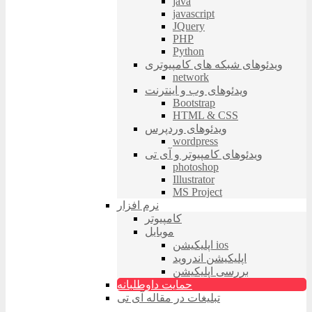
java
javascript
JQuery
PHP
Python
ویدئوهای شبکه های کامپیوتری
network
ویدئوهای وب و اینترنت
Bootstrap
HTML & CSS
ویدئوهای وردپرس
wordpress
ویدئوهای کامپیوتر و آی تی
photoshop
Illustrator
MS Project
نرم افزار
کامپیوتر
موبایل
اپلیکیشن ios
اپلیکیشن اندروید
بررسی اپلیکیشن
حمایت داوطلبانه
تبلیغات در مقاله آی تی