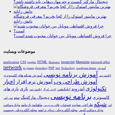
دیجیتال مارکتر کیست و چه مهارت‌هایی باید داشته باشد؟
بهترین مانیتور استوک را از کجا بخریم؟ معرفی فروشگاه
دانش رایانه
چرا فروش اقساطی موبایل بین جوانان محبوب شده است؟
موضوعات وبسایت
HTML
CSS
javascript
Magazine
application
microsoft office
graphic
illustrator
network
PHP
seo
pc games
photoshop
Technology
آموزش
wordpress theme
آموزش برنامه نویسی
آموزش شبکه های کامپیوتری
ایلاستریتور
اخبار
آموزش طراحی وب
آموزش نرم افزار
تکنولوژی
اندروید
بازی
بازی های
اپلیکیشن
اچ تی ام ال
ایلاستریتور
برنامه نویسی
کامپیوتری
دیجیتال مارکتینگ
سئو
سی اس
شبکه
طراحی سایت
فتوشاپ
ماهنامه بازینامه
مایکروسافت
اس
قالب وردپرس
مجله الکترونیکی دنیای تراشه
مجله الکترونیکی چیپست
مایکروسافت آفیس