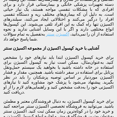
دسته تجهیزات پزشکی خانگی و بیمارستانی قرار دارد و برای
افرادی که با مشکلات تنفسی مواجه هستند، یک نیاز حیاتی
است. به دلیل آن که بیماری‌های مختلف ریه و دستگاه تنفسی
افراد را درگیر می‌کنند و اختلالاتی ایجاد می‌کنند، سیلندرهای
اکسیژن تنها راه کمک به این افراد تلقی می‌شوند. این کپسول‌ها
انواع مختلفی دارند و اگر با این وسایل آشنایی ندارید و نحوه
استفاده از آن را نمی‌دانید،
اکسیژن سنتر
به‌تفصیل به تمام سؤالات
شما پاسخ خواهد داد.
آشنایی با خرید کپسول اکسیژن از مجموعه اکسیژن سنتر
برای خرید کپسول اکسیژن ابتدا باید نیازهای خود را مشخص
کنید. به‌عنوان‌مثال، ممکن است نیاز به کپسول اکسیژن برای
استفاده در خانه داشته باشید یا بخواهید یک سیستم حمل‌ونقل
پرتابل برای استفاده در سفر داشته باشید. همچنین، مقدار و فشار
اکسیژن موردنیاز بر اساس توصیه پزشکتان را باید در نظر
بگیرید. پیشنهاد می‌شود با پزشک خود مشاوره کنید تا نیازهای
اکسیژنی خود را به‌دقت مشخص کنید و راهنمایی‌های لازم را از او
دریافت کنید.
برای خرید کپسول اکسیژن، به دنبال فروشندگان معتبر و مطمئن
باشید. می‌توانید به فروشگاه تخصصی اکسیژن سنتر مراجعه کنید
و خرید خود را در کوتاه‌ترین زمان ممکن ثبت کنید. اکسیژن سنتر
به‌عنوان بهترین فروشگاه فروش و اجاره انواع کپسول اکسیژن و