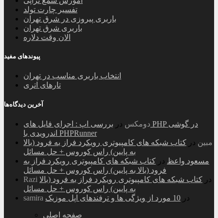
آموزش شمع تراپی
تفسیر چارت تولد
باربری پیروزی در شرق تهران
باربری شرق تهران
الان وقت دلاره
پیوندهای مفید
انتخاب باربری مناسب در تهران
تارهای اتری
آخرین دیدگاه‌ها
دومکس
در
بررسی اپ : اجرای فایل های PHP در گوشی
اندرویدی با PHPRunner
مبین
در
کتاب شبکه های کامپیوتری رویکرد فراز به فرود (بالا
به پایین) راس کوروس + حل مسائل
مسعود واعظ
در
کتاب شبکه های کامپیوتری رویکرد فراز به
فرود (بالا به پایین) راس کوروس + حل مسائل
در
کتاب شبکه های کامپیوتری رویکرد فراز به فرود (بالا
Razi
به پایین) راس کوروس + حل مسائل
در
10 مورد از ویژگی ها و ترفندهای اپل موزیک
samira
صفحه اصلی