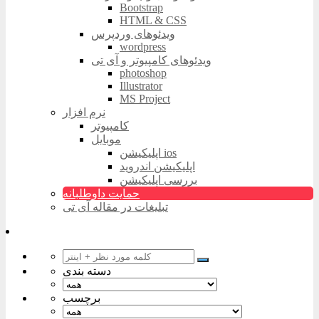
Bootstrap
HTML & CSS
ویدئوهای وردپرس
wordpress
ویدئوهای کامپیوتر و آی تی
photoshop
Illustrator
MS Project
نرم افزار
کامپیوتر
موبایل
اپلیکیشن ios
اپلیکیشن اندروید
بررسی اپلیکیشن
حمایت داوطلبانه
تبلیغات در مقاله آی تی
دسته بندی
برچسب