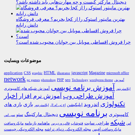
دیجیتال مارکتر کیست و چه مهارت‌هایی باید داشته باشد؟
بهترین مانیتور استوک را از کجا بخریم؟ معرفی فروشگاه
دانش رایانه
چرا فروش اقساطی موبایل بین جوانان محبوب شده است؟
موضوعات وبسایت
HTML
CSS
javascript
Magazine
application
microsoft office
graphic
illustrator
network
PHP
seo
pc games
photoshop
Technology
آموزش
wordpress theme
آموزش برنامه نویسی
آموزش شبکه های کامپیوتری
ایلاستریتور
اخبار
آموزش طراحی وب
آموزش نرم افزار
تکنولوژی
اندروید
بازی
بازی های
اپلیکیشن
اچ تی ام ال
ایلاستریتور
برنامه نویسی
کامپیوتری
دیجیتال مارکتینگ
سئو
سی اس
شبکه
طراحی سایت
فتوشاپ
ماهنامه بازینامه
مایکروسافت
اس
قالب وردپرس
مجله الکترونیکی دنیای تراشه
مجله الکترونیکی چیپست
مایکروسافت آفیس