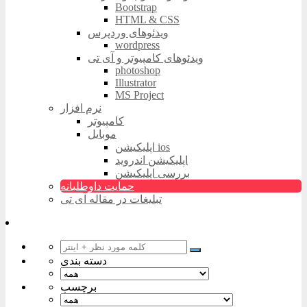
Bootstrap
HTML & CSS
ویدئوهای وردپرس
wordpress
ویدئوهای کامپیوتر و آی تی
photoshop
Illustrator
MS Project
نرم افزار
کامپیوتر
موبایل
اپلیکیشن ios
اپلیکیشن اندروید
بررسی اپلیکیشن
حمایت داوطلبانه
تبلیغات در مقاله آی تی
دسته بندی
برچسب