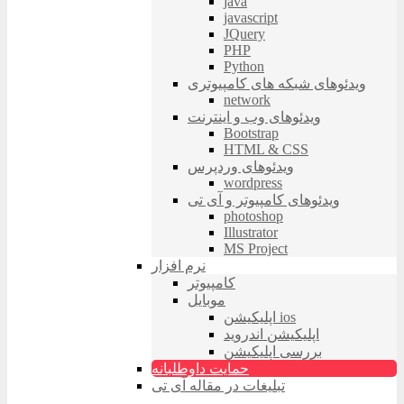
java
javascript
JQuery
PHP
Python
ویدئوهای شبکه های کامپیوتری
network
ویدئوهای وب و اینترنت
Bootstrap
HTML & CSS
ویدئوهای وردپرس
wordpress
ویدئوهای کامپیوتر و آی تی
photoshop
Illustrator
MS Project
نرم افزار
کامپیوتر
موبایل
اپلیکیشن ios
اپلیکیشن اندروید
بررسی اپلیکیشن
حمایت داوطلبانه
تبلیغات در مقاله آی تی