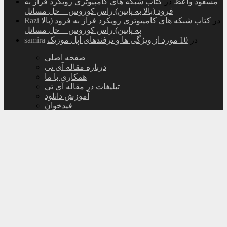
مسعود واعظ
در
کتاب شبکه های کامپیوتری رویکرد فراز به
فرود (بالا به پایین) راس کوروس + حل مسائل
در
کتاب شبکه های کامپیوتری رویکرد فراز به فرود (بالا
Razi
به پایین) راس کوروس + حل مسائل
در
10 مورد از ویژگی ها و ترفندهای اپل موزیک
samira
صفحه اصلی
درباره مقاله آی تی
همکاری با ما
تبلیغات در مقاله آی تی
آموزش دانلود
فیدخوان