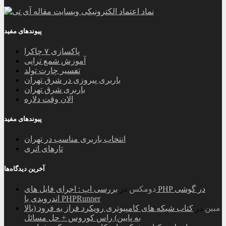
پیوندهای مفید
پاکسازی ۷ چاکرا
آموزش شمع تراپی
تفسیر چارت تولد
باربری پیروزی در شرق تهران
باربری شرق تهران
الان وقت دلاره
پیوندهای مفید
انتخاب باربری مناسب در تهران
تارهای اتری
آخرین دیدگاه‌ها
دومکس
در
بررسی اپ : اجرای فایل های PHP در گوشی
اندرویدی با PHPRunner
مبین
در
کتاب شبکه های کامپیوتری رویکرد فراز به فرود (بالا
به پایین) راس کوروس + حل مسائل