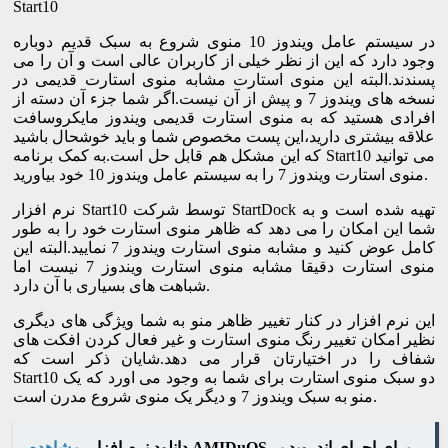
Start10
در سیستم عامل ویندوز 10 منوی شروع به سبک قدیم دوباره
وجود دارد که این از نظر خیلی از کاربران عالی است و آن را می
پسندند.البته این منوی استارت مشابه منوی استارت قدیمی در
نسخه های ویندوز 7 و پیش از آن نیست.اگر شما جزء آن دسته از
افرادی هستید که به منوی استارت قدیمی ویندوز مایکروسافت
علاقه بیشتری دارید،این پست مخصوص شما و باید خوشحال باشید
که این مشکل هم قابل حل است.به کمک برنامه Start10 می توانید
منوی استارت ویندوز 7 را به سیستم عامل ویندوز 10 خود بیاورید.
نرم افزار Start10 توسط شرکت StartDock تهیه شده است و به
شما این امکان را می دهد که ظاهر منوی استارت خود را به طور
کامل عوض کنید و مشابه منوی استارت ویندوز 7 نمایید.البته این
منوی استارت دقیقا مشابه منوی استارت ویندوز 7 نیست اما
شباهت های بسیاری با آن دارد.
این نرم افزار در کنار تغییر ظاهر منو به شما ویژگی های دیگری
نظیر امکان تغییر رنگ منوی استارت و غیر فعال کردن افکت های
شفاف را در اختیارتان قرار می دهد.شایان ذکر است که
Start10 دو سبک منوی استارت برای شما به وجود می اورد که یک
منو به سبک ویندوز 7 و دیگر یک منوی شروع مدرن است.
دانلود نرم افزار AMIDuOS برای اجرای اندروید بر
مشاهده