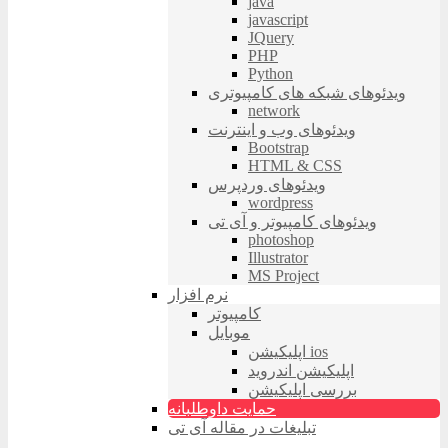
java
javascript
JQuery
PHP
Python
ویدئوهای شبکه های کامپیوتری
network
ویدئوهای وب و اینترنت
Bootstrap
HTML & CSS
ویدئوهای وردپرس
wordpress
ویدئوهای کامپیوتر و آی تی
photoshop
Illustrator
MS Project
نرم افزار
کامپیوتر
موبایل
اپلیکیشن ios
اپلیکیشن اندروید
بررسی اپلیکیشن
حمایت داوطلبانه
تبلیغات در مقاله آی تی