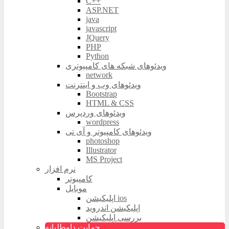
C++
ASP.NET
java
javascript
JQuery
PHP
Python
ویدئوهای شبکه های کامپیوتری
network
ویدئوهای وب و اینترنت
Bootstrap
HTML & CSS
ویدئوهای وردپرس
wordpress
ویدئوهای کامپیوتر و آی تی
photoshop
Illustrator
MS Project
نرم افزار
کامپیوتر
موبایل
اپلیکیشن ios
اپلیکیشن اندروید
بررسی اپلیکیشن
حمایت داوطلبانه