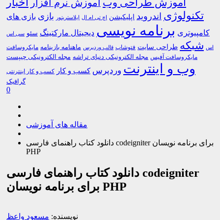
اخبار
آموزش طراحی وب
آموزش نرم افزار
تکنولوژی
اندروید
بازی
بازی های
اپلیکیشن
اچ تی ام ال
ایلاستریتور
برنامه نویسی
کامپیوتری
دیجیتال مارکتینگ
سئو
سی اس
شبکه
طراحی سایت
فتوشاپ
ماهنامه بازینامه
مایکروسافت
اس
قالب وردپرس
مجله الکترونیکی دنیای تراشه
مجله الکترونیکی چیپست
مایکروسافت آفیس
وب و اینترنت
وردپرس
کسب و کار
کسب و کار اینترنتی
گرافیک
0
مقاله های آموزشی
دانلود کتاب راهنمای فارسی codeigniter برای برنامه نویسان
PHP
دانلود کتاب راهنمای فارسی codeigniter
برای برنامه نویسان PHP
نویسنده:
مسعود واعظ