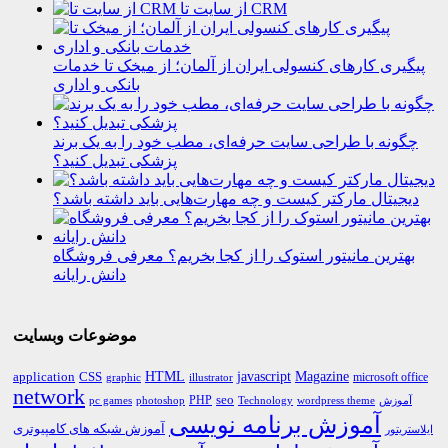
از سایت تا CRM
پیگیری کارهای کنسولی ایران از آلمان؛ از میخک تا خدمات
بانکی و اداری
چگونه با طراحی سایت حرفه‌ای، مطب خود را به یک برند
پزشکی تبدیل کنید؟
دیجیتال مارکتر کیست و چه مهارت‌هایی باید داشته باشد؟
بهترین مانیتور استوک را از کجا بخریم؟ معرفی فروشگاه
دانش رایانه
موضوعات وبسایت
HTML
CSS
javascript
Magazine
application
microsoft office
graphic
illustrator
network
PHP
seo
pc games
photoshop
Technology
آموزش
wordpress theme
آموزش برنامه نویسی
آموزش شبکه های کامپیوتری
ایلاستریتور