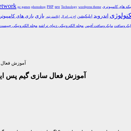
etwork
ه های کامپیوتری
PHP
seo
pc games
photoshop
Technology
wordpress theme
کنولوژی
اندروید
بازی
بازی های کامپیوت
اپلیکیشن
اچ تی ام ال
ایلاستریتور
مجله الکترونیکی دنیای تراشه
مجله الکترونیکی چیپست
یکروسافت
مایکروسافت آفیس
آموزش فعال سا
آموزش فعال سازی گیم پس ایکس 