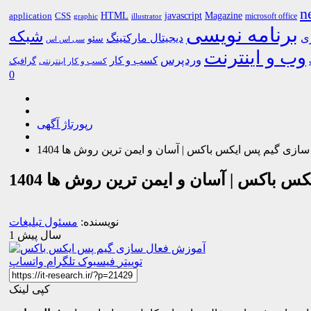
n
HTML
CSS
javascript
Magazine
application
microsoft office
graphic
illustrator
برنامه نویسی
شبکه
ری
دیجیتال مارکتینگ
سئو
سی اس اس
وب و اینترنت
وردپرس
کسب و کار
گرافیک
کسب و کار اینترنتی
0
رپورتاژ آگهی
زی گیم پس ایکس باکس | آسان و ایمن ترین روش ها 1404
باکس | آسان و ایمن ترین روش ها 1404
نویسنده:
مسئول تبلیغات
1 سال پیش
توییتر
فیسبوک
تلگرام
واتساپ
کپی لینک