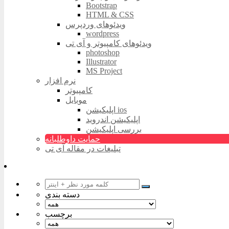
Bootstrap
HTML & CSS
ویدئوهای وردپرس
wordpress
ویدئوهای کامپیوتر و آی تی
photoshop
Illustrator
MS Project
نرم افزار
کامپیوتر
موبایل
اپلیکیشن ios
اپلیکیشن اندروید
بررسی اپلیکیشن
حمایت داوطلبانه
تبلیغات در مقاله آی تی
دسته بندی
برچسب