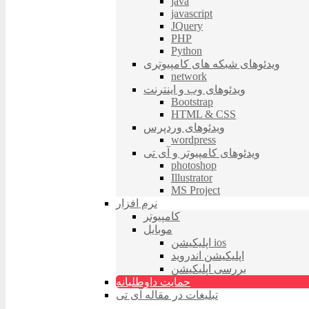
java
javascript
JQuery
PHP
Python
ویدئوهای شبکه های کامپیوتری
network
ویدئوهای وب و اینترنت
Bootstrap
HTML & CSS
ویدئوهای وردپرس
wordpress
ویدئوهای کامپیوتر و آی تی
photoshop
Illustrator
MS Project
نرم افزار
کامپیوتر
موبایل
اپلیکیشن ios
اپلیکیشن اندروید
بررسی اپلیکیشن
حمایت داوطلبانه
تبلیغات در مقاله آی تی