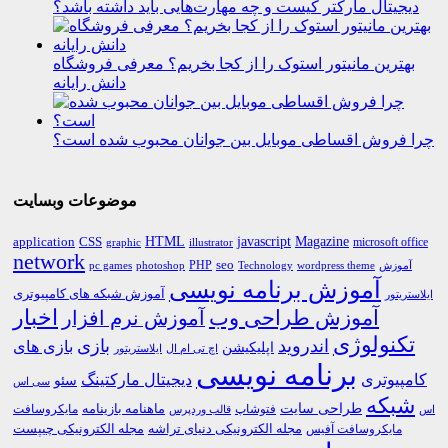
دیجیتال مارکتر کیست و چه مهارت‌هایی باید داشته باشد؟
بهترین مانیتور استوک را از کجا بخریم؟ معرفی فروشگاه
دانش رایانه
چرا فروش اقساطی موبایل بین جوانان محبوب شده است؟
موضوعات وبسایت
HTML
CSS
javascript
Magazine
application
microsoft office
graphic
illustrator
network
PHP
seo
pc games
photoshop
Technology
آموزش
wordpress theme
آموزش برنامه نویسی
آموزش شبکه های کامپیوتری
ایلاستریتور
اخبار
آموزش طراحی وب
آموزش نرم افزار
تکنولوژی
اندروید
بازی
بازی های
اپلیکیشن
اچ تی ام ال
ایلاستریتور
برنامه نویسی
کامپیوتری
دیجیتال مارکتینگ
سئو
سی اس
شبکه
طراحی سایت
فتوشاپ
ماهنامه بازینامه
مایکروسافت
اس
قالب وردپرس
مجله الکترونیکی دنیای تراشه
مجله الکترونیکی چیپست
مایکروسافت آفیس