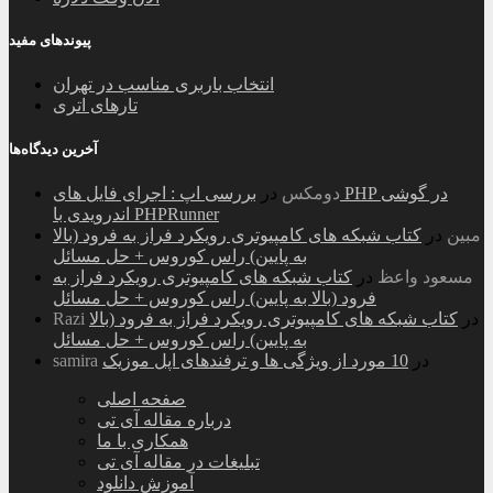
پیوندهای مفید
انتخاب باربری مناسب در تهران
تارهای اتری
آخرین دیدگاه‌ها
دومکس
در
بررسی اپ : اجرای فایل های PHP در گوشی
اندرویدی با PHPRunner
مبین
در
کتاب شبکه های کامپیوتری رویکرد فراز به فرود (بالا
به پایین) راس کوروس + حل مسائل
مسعود واعظ
در
کتاب شبکه های کامپیوتری رویکرد فراز به
فرود (بالا به پایین) راس کوروس + حل مسائل
در
کتاب شبکه های کامپیوتری رویکرد فراز به فرود (بالا
Razi
به پایین) راس کوروس + حل مسائل
در
10 مورد از ویژگی ها و ترفندهای اپل موزیک
samira
صفحه اصلی
درباره مقاله آی تی
همکاری با ما
تبلیغات در مقاله آی تی
آموزش دانلود