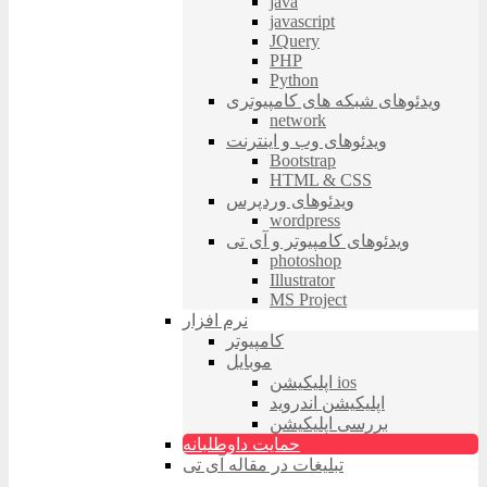
java
javascript
JQuery
PHP
Python
ویدئوهای شبکه های کامپیوتری
network
ویدئوهای وب و اینترنت
Bootstrap
HTML & CSS
ویدئوهای وردپرس
wordpress
ویدئوهای کامپیوتر و آی تی
photoshop
Illustrator
MS Project
نرم افزار
کامپیوتر
موبایل
اپلیکیشن ios
اپلیکیشن اندروید
بررسی اپلیکیشن
حمایت داوطلبانه
تبلیغات در مقاله آی تی