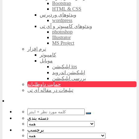
Bootstrap
HTML & CSS
ویدئوهای وردپرس
wordpress
ویدئوهای کامپیوتر و آی تی
photoshop
Illustrator
MS Project
نرم افزار
کامپیوتر
موبایل
اپلیکیشن ios
اپلیکیشن اندروید
بررسی اپلیکیشن
حمایت داوطلبانه
تبلیغات در مقاله آی تی
دسته بندی
برچسب