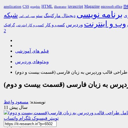
n
HTML
CSS
javascript
Magazine
application
microsoft office
graphic
illustrator
برنامه نویسی
شبکه
ری
دیجیتال مارکتینگ
سئو
سی اس اس
وب و اینترنت
وردپرس
کسب و کار
گرافیک
کسب و کار اینترنتی
2
فیلم های آموزشی
ویدئوهای وردپرس
ش طراحی قالب وردپرس به زبان فارسی (قسمت بیست و دوم)
ردپرس به زبان فارسی (قسمت بیست و دوم)
نویسنده:
مسعود واعظ
11 سال پیش
توییتر
فیسبوک
تلگرام
واتساپ