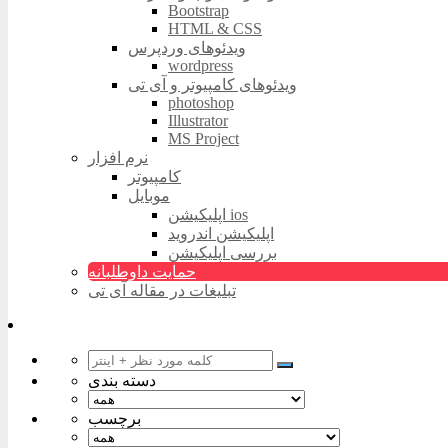
Bootstrap
HTML & CSS
ویدئوهای وردپرس
wordpress
ویدئوهای کامپیوتر و آی تی
photoshop
Illustrator
MS Project
نرم افزار
کامپیوتر
موبایل
اپلیکیشن ios
اپلیکیشن اندروید
بررسی اپلیکیشن
حمایت داوطلبانه
تبلیغات در مقاله آی تی
دسته بندی
برچسب