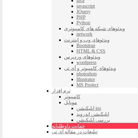
java
javascript
JQuery
PHP
Python
ویدئوهای شبکه های کامپیوتری
network
ویدئوهای وب و اینترنت
Bootstrap
HTML & CSS
ویدئوهای وردپرس
wordpress
ویدئوهای کامپیوتر و آی تی
photoshop
Illustrator
MS Project
نرم افزار
کامپیوتر
موبایل
اپلیکیشن ios
اپلیکیشن اندروید
بررسی اپلیکیشن
حمایت داوطلبانه
تبلیغات در مقاله آی تی