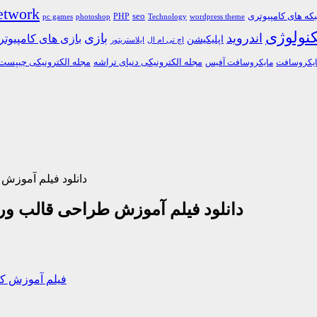
etwork
ه های کامپیوتری
PHP
seo
pc games
photoshop
Technology
wordpress theme
کنولوژی
اندروید
بازی
بازی های کامپیوت
اپلیکیشن
اچ تی ام ال
ایلاستریتور
مجله الکترونیکی دنیای تراشه
مجله الکترونیکی چیپست
یکروسافت
مایکروسافت آفیس
دانلود فیلم آموز
دانلود فیلم آموزش طراحی قالب و