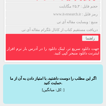
حجم فایل : ۲۵,۳ مگابایت
رمز فایل : www.it-research.ir
منبع : وبسایت مقاله آی تی
دریافت مستقیم کتاب از کانال تلگرام مقاله آی تی
راهنما
جهت دانلود سریع تر، لینک دانلود را در آدرس بار نرم افزار
اینترنت دانلود منیجر کپی کنید.
اگر این مطلب را دوست داشتید، با امتیاز دادن به آن از ما
حمایت کنید.
]
میانگین:
[کل: