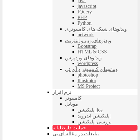
java
javascript
JQuery
PHP
Python
ویدئوهای شبکه های کامپیوتری
network
ویدئوهای وب و اینترنت
Bootstrap
HTML & CSS
ویدئوهای وردپرس
wordpress
ویدئوهای کامپیوتر و آی تی
photoshop
Illustrator
MS Project
نرم افزار
کامپیوتر
موبایل
اپلیکیشن ios
اپلیکیشن اندروید
بررسی اپلیکیشن
حمایت داوطلبانه
تبلیغات در مقاله آی تی