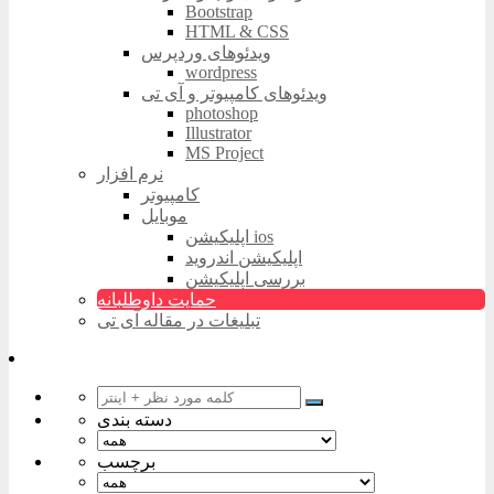
Bootstrap
HTML & CSS
ویدئوهای وردپرس
wordpress
ویدئوهای کامپیوتر و آی تی
photoshop
Illustrator
MS Project
نرم افزار
کامپیوتر
موبایل
اپلیکیشن ios
اپلیکیشن اندروید
بررسی اپلیکیشن
حمایت داوطلبانه
تبلیغات در مقاله آی تی
دسته بندی
برچسب