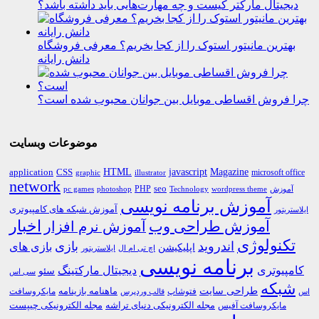
دیجیتال مارکتر کیست و چه مهارت‌هایی باید داشته باشد؟
بهترین مانیتور استوک را از کجا بخریم؟ معرفی فروشگاه
دانش رایانه
چرا فروش اقساطی موبایل بین جوانان محبوب شده است؟
موضوعات وبسایت
HTML
CSS
javascript
Magazine
application
microsoft office
graphic
illustrator
network
PHP
seo
pc games
photoshop
Technology
آموزش
wordpress theme
آموزش برنامه نویسی
آموزش شبکه های کامپیوتری
ایلاستریتور
اخبار
آموزش طراحی وب
آموزش نرم افزار
تکنولوژی
اندروید
بازی
بازی های
اپلیکیشن
اچ تی ام ال
ایلاستریتور
برنامه نویسی
کامپیوتری
دیجیتال مارکتینگ
سئو
سی اس
شبکه
طراحی سایت
فتوشاپ
ماهنامه بازینامه
مایکروسافت
اس
قالب وردپرس
مجله الکترونیکی دنیای تراشه
مجله الکترونیکی چیپست
مایکروسافت آفیس