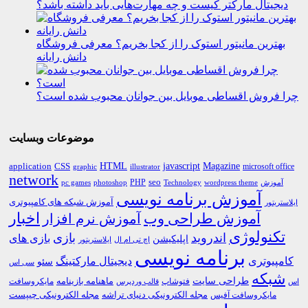
دیجیتال مارکتر کیست و چه مهارت‌هایی باید داشته باشد؟
بهترین مانیتور استوک را از کجا بخریم؟ معرفی فروشگاه
دانش رایانه
چرا فروش اقساطی موبایل بین جوانان محبوب شده است؟
موضوعات وبسایت
HTML
CSS
javascript
Magazine
application
microsoft office
graphic
illustrator
network
PHP
seo
pc games
photoshop
Technology
آموزش
wordpress theme
آموزش برنامه نویسی
آموزش شبکه های کامپیوتری
ایلاستریتور
اخبار
آموزش طراحی وب
آموزش نرم افزار
تکنولوژی
اندروید
بازی
بازی های
اپلیکیشن
اچ تی ام ال
ایلاستریتور
برنامه نویسی
کامپیوتری
دیجیتال مارکتینگ
سئو
سی اس
شبکه
طراحی سایت
فتوشاپ
ماهنامه بازینامه
مایکروسافت
اس
قالب وردپرس
مجله الکترونیکی دنیای تراشه
مجله الکترونیکی چیپست
مایکروسافت آفیس