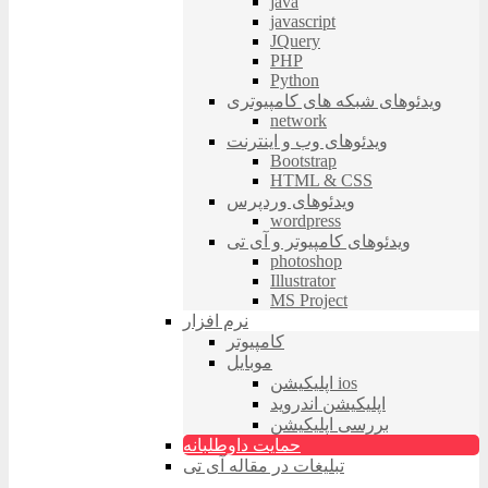
java
javascript
JQuery
PHP
Python
ویدئوهای شبکه های کامپیوتری
network
ویدئوهای وب و اینترنت
Bootstrap
HTML & CSS
ویدئوهای وردپرس
wordpress
ویدئوهای کامپیوتر و آی تی
photoshop
Illustrator
MS Project
نرم افزار
کامپیوتر
موبایل
اپلیکیشن ios
اپلیکیشن اندروید
بررسی اپلیکیشن
حمایت داوطلبانه
تبلیغات در مقاله آی تی