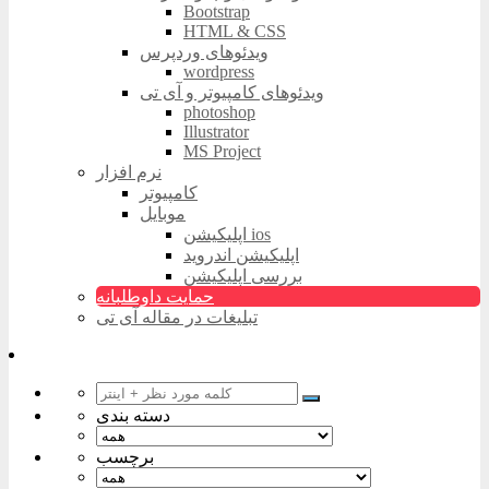
Bootstrap
HTML & CSS
ویدئوهای وردپرس
wordpress
ویدئوهای کامپیوتر و آی تی
photoshop
Illustrator
MS Project
نرم افزار
کامپیوتر
موبایل
اپلیکیشن ios
اپلیکیشن اندروید
بررسی اپلیکیشن
حمایت داوطلبانه
تبلیغات در مقاله آی تی
دسته بندی
برچسب