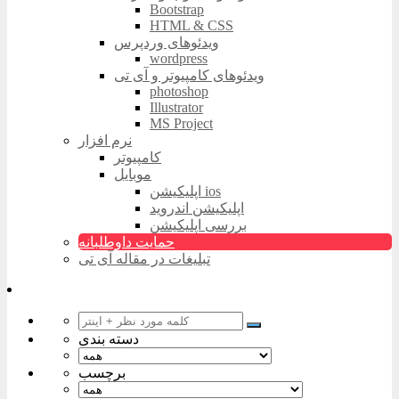
Bootstrap
HTML & CSS
ویدئوهای وردپرس
wordpress
ویدئوهای کامپیوتر و آی تی
photoshop
Illustrator
MS Project
نرم افزار
کامپیوتر
موبایل
اپلیکیشن ios
اپلیکیشن اندروید
بررسی اپلیکیشن
حمایت داوطلبانه
تبلیغات در مقاله آی تی
دسته بندی
برچسب