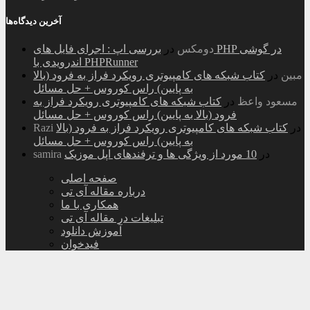
آخرین دیدگاه‌ها
دومکس
در
بررسی اپ : اجرای فایل های PHP در گوشی
اندرویدی با PHPRunner
مبین
در
کتاب شبکه های کامپیوتری رویکرد فراز به فرود (بالا
به پایین) راس کوروس + حل مسائل
مسعود واعظ
در
کتاب شبکه های کامپیوتری رویکرد فراز به
فرود (بالا به پایین) راس کوروس + حل مسائل
در
کتاب شبکه های کامپیوتری رویکرد فراز به فرود (بالا
Razi
به پایین) راس کوروس + حل مسائل
در
10 مورد از ویژگی ها و ترفندهای اپل موزیک
samira
صفحه اصلی
درباره مقاله آی تی
همکاری با ما
تبلیغات در مقاله آی تی
آموزش دانلود
فیدخوان