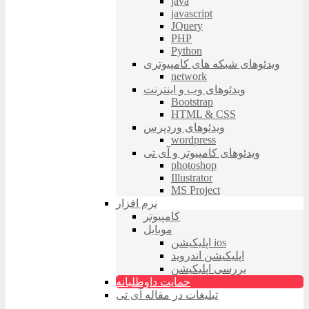
java
javascript
JQuery
PHP
Python
ویدئوهای شبکه های کامپیوتری
network
ویدئوهای وب و اینترنت
Bootstrap
HTML & CSS
ویدئوهای وردپرس
wordpress
ویدئوهای کامپیوتر و آی تی
photoshop
Illustrator
MS Project
نرم افزار
کامپیوتر
موبایل
اپلیکیشن ios
اپلیکیشن اندروید
بررسی اپلیکیشن
حمایت داوطلبانه
تبلیغات در مقاله آی تی