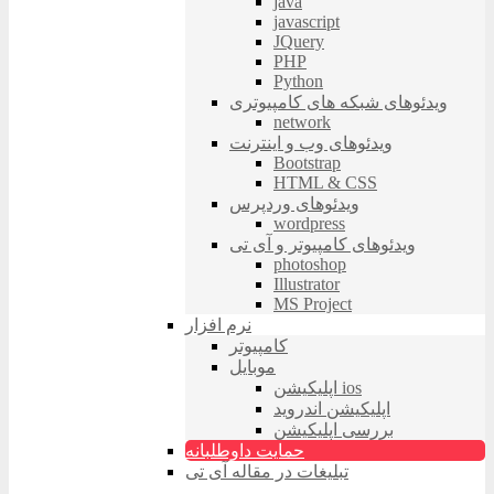
java
javascript
JQuery
PHP
Python
ویدئوهای شبکه های کامپیوتری
network
ویدئوهای وب و اینترنت
Bootstrap
HTML & CSS
ویدئوهای وردپرس
wordpress
ویدئوهای کامپیوتر و آی تی
photoshop
Illustrator
MS Project
نرم افزار
کامپیوتر
موبایل
اپلیکیشن ios
اپلیکیشن اندروید
بررسی اپلیکیشن
حمایت داوطلبانه
تبلیغات در مقاله آی تی