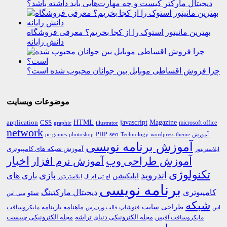
دیجیتال مارکتر کیست و چه مهارت‌هایی باید داشته باشد؟
بهترین مانیتور استوک را از کجا بخریم؟ معرفی فروشگاه
دانش رایانه
چرا فروش اقساطی موبایل بین جوانان محبوب شده است؟
موضوعات وبسایت
HTML
CSS
javascript
Magazine
application
microsoft office
graphic
illustrator
network
PHP
seo
pc games
photoshop
Technology
آموزش
wordpress theme
آموزش برنامه نویسی
آموزش شبکه های کامپیوتری
ایلاستریتور
اخبار
آموزش طراحی وب
آموزش نرم افزار
تکنولوژی
اندروید
بازی
بازی های
اپلیکیشن
اچ تی ام ال
ایلاستریتور
برنامه نویسی
کامپیوتری
دیجیتال مارکتینگ
سئو
سی اس
شبکه
طراحی سایت
فتوشاپ
ماهنامه بازینامه
مایکروسافت
اس
قالب وردپرس
مجله الکترونیکی دنیای تراشه
مجله الکترونیکی چیپست
مایکروسافت آفیس