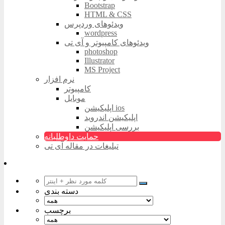
Bootstrap
HTML & CSS
ویدئوهای وردپرس
wordpress
ویدئوهای کامپیوتر و آی تی
photoshop
Illustrator
MS Project
نرم افزار
کامپیوتر
موبایل
اپلیکیشن ios
اپلیکیشن اندروید
بررسی اپلیکیشن
حمایت داوطلبانه
تبلیغات در مقاله آی تی
دسته بندی
برچسب