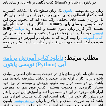
کتاب نگاهی بر نام پای و سای پای (NumPy و SciPy) در پایتون
زبان برنامه نویسی
پایتون
یک زبان سطح بالا با امکانات گسترده
است که از انعطاف پذیری بالایی هم برخوردار می باشد. برای کار
با این زبان بسته های مختلفی ارائه شده اند که محبوب ترین این
(به انگلیسی:
) و
سای پای
NumPy
(به انگلیسی:
بسته ها
نام پای
) هستند. اگر کاربر زبان پایتون هستید و قصد دارید
برنامه
SciPy
نویسی
خود را در این زمینه قوی تر کنید، وبسایت مقاله آی تی
کتاب آموزشی
را تهیه کرده که به معرفی و آموزش دو بسته ذکر
شده پرداخته است. جهت دریافت این کتاب به ادامه متن مراجعه
نمایید.
مطلب مرتبط:
دانلود کتاب آموزش برنامه
نویسی پایتون (Python) آبی
بسته های نام پای و سای پای در حقیقت بسته های اصلی و بنیادی
پایتون برای کار با آرایه های عددی و تحلیل پیشرفته داده ها می
باشد. این دو بسته در زمینه علوم، پژوهش و توسعه در نوع خود
بسیار کاربردی و محبوب هستند. کتاب فوق هم به معرفی
ابزارهای موجود در این دو بسته پرداخته و آموزش این ابزار را هم
در دستور کار خود قرار داده است. این کتاب مناسب افرادی می
باشد که به صورت مبتدی و یا بالاتر با زبان
برنامه نویسی
پایتون
آشنایی دارند و اکنون قصد افزایش دانش خود را در این زمینه دارند