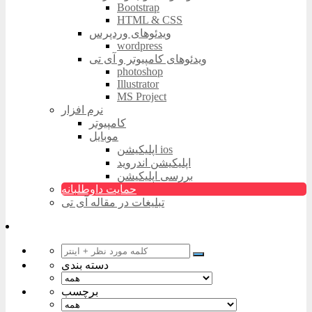
Bootstrap
HTML & CSS
ویدئوهای وردپرس
wordpress
ویدئوهای کامپیوتر و آی تی
photoshop
Illustrator
MS Project
نرم افزار
کامپیوتر
موبایل
اپلیکیشن ios
اپلیکیشن اندروید
بررسی اپلیکیشن
حمایت داوطلبانه
تبلیغات در مقاله آی تی
دسته بندی
برچسب