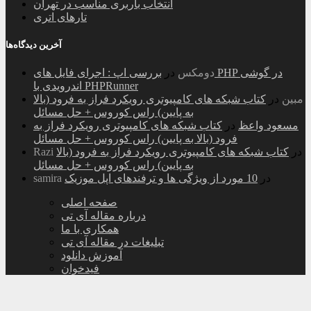
انتخاب باربری مناسب در تهران
تارهای اتری
آخرین دیدگاه‌ها
دومکس
در
بررسی اپ : اجرای فایل های PHP در گوشی
اندرویدی با PHPRunner
مبین
در
کتاب شبکه های کامپیوتری رویکرد فراز به فرود (بالا
به پایین) راس کوروس + حل مسائل
مسعود واعظ
در
کتاب شبکه های کامپیوتری رویکرد فراز به
فرود (بالا به پایین) راس کوروس + حل مسائل
در
کتاب شبکه های کامپیوتری رویکرد فراز به فرود (بالا
Razi
به پایین) راس کوروس + حل مسائل
در
10 مورد از ویژگی ها و ترفندهای اپل موزیک
samira
صفحه اصلی
درباره مقاله آی تی
همکاری با ما
تبلیغات در مقاله آی تی
آموزش دانلود
فیدخوان