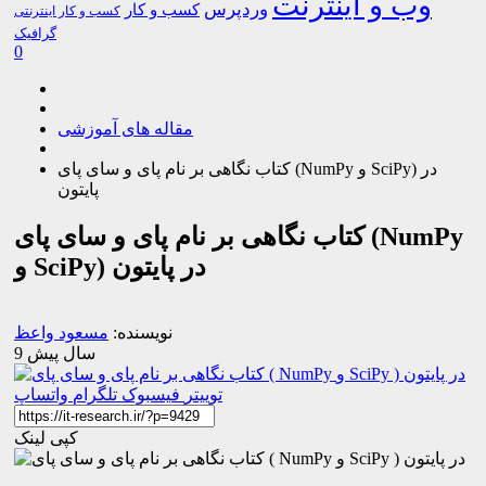
وب و اینترنت
وردپرس
کسب و کار
کسب و کار اینترنتی
گرافیک
0
مقاله های آموزشی
کتاب نگاهی بر نام پای و سای پای (NumPy و SciPy) در
پایتون
کتاب نگاهی بر نام پای و سای پای (NumPy
و SciPy) در پایتون
نویسنده:
مسعود واعظ
9 سال پیش
توییتر
فیسبوک
تلگرام
واتساپ
کپی لینک