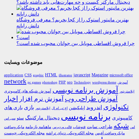
دیجیتال مارکتر کیست و چه مهارت‌هایی باید داشته باشد؟
بهترین مانیتور استوک را از کجا بخریم؟ معرفی فروشگاه
دانش رایانه
چرا فروش اقساطی موبایل بین جوانان محبوب شده است؟
موضوعات وبسایت
HTML
CSS
javascript
Magazine
application
microsoft office
graphic
illustrator
network
PHP
seo
pc games
photoshop
Technology
آموزش
wordpress theme
آموزش برنامه نویسی
آموزش شبکه های کامپیوتری
ایلاستریتور
اخبار
آموزش طراحی وب
آموزش نرم افزار
تکنولوژی
اندروید
بازی
بازی های
اپلیکیشن
اچ تی ام ال
ایلاستریتور
برنامه نویسی
کامپیوتری
دیجیتال مارکتینگ
سئو
سی اس
شبکه
طراحی سایت
فتوشاپ
ماهنامه بازینامه
مایکروسافت
اس
قالب وردپرس
مجله الکترونیکی دنیای تراشه
مجله الکترونیکی چیپست
مایکروسافت آفیس