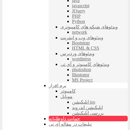
java
javascript
JQuery
PHP
Python
ویدئوهای شبکه های کامپیوتری
network
ویدئوهای وب و اینترنت
Bootstrap
HTML & CSS
ویدئوهای وردپرس
wordpress
ویدئوهای کامپیوتر و آی تی
photoshop
Illustrator
MS Project
نرم افزار
کامپیوتر
موبایل
اپلیکیشن ios
اپلیکیشن اندروید
بررسی اپلیکیشن
حمایت داوطلبانه
تبلیغات در مقاله آی تی