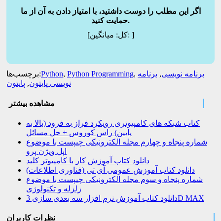
اگر این مطلب را دوست داشتید، با امتیاز دادن به آن از ما
حمایت کنید.
]
میانگین:
[کل:
برنامه نویسی
,
برنامه
,
Python Programming
,
Python
برچسب‌ها:
نویسی پایتون
,
پایتون
مشاهده بیشتر
کتاب شبکه های کامپیوتری رویکرد فراز به فرود (بالا به
پایین) راس کوروس + حل مسائل
شماره پنجاه و چهارم مجله الکترونیکی چیپست با موضوع
اپل ویژن پرو
دانلود کتاب آموزش کار با کامپیوتر کلید
دانلود کتاب آموزش عمومی آی تی (فناوری اطلاعات)
شماره پنجاه و سوم مجله الکترونیکی چیپست با موضوع
زلزله و تکنولوژی
دانلود کتاب آموزش نرم افزار سه بعدی سازی 3D MAX
نظرات کاربران