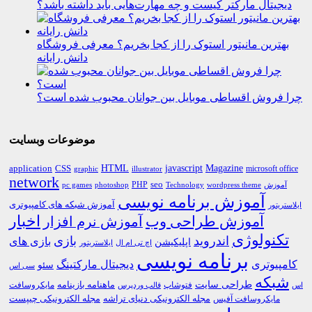
دیجیتال مارکتر کیست و چه مهارت‌هایی باید داشته باشد؟
بهترین مانیتور استوک را از کجا بخریم؟ معرفی فروشگاه
دانش رایانه
چرا فروش اقساطی موبایل بین جوانان محبوب شده است؟
موضوعات وبسایت
HTML
CSS
javascript
Magazine
application
microsoft office
graphic
illustrator
network
PHP
seo
pc games
photoshop
Technology
آموزش
wordpress theme
آموزش برنامه نویسی
آموزش شبکه های کامپیوتری
ایلاستریتور
اخبار
آموزش طراحی وب
آموزش نرم افزار
تکنولوژی
اندروید
بازی
بازی های
اپلیکیشن
اچ تی ام ال
ایلاستریتور
برنامه نویسی
کامپیوتری
دیجیتال مارکتینگ
سئو
سی اس
شبکه
طراحی سایت
فتوشاپ
ماهنامه بازینامه
مایکروسافت
اس
قالب وردپرس
مجله الکترونیکی دنیای تراشه
مجله الکترونیکی چیپست
مایکروسافت آفیس