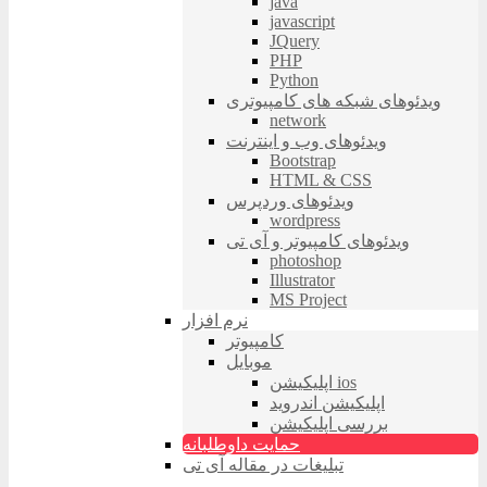
java
javascript
JQuery
PHP
Python
ویدئوهای شبکه های کامپیوتری
network
ویدئوهای وب و اینترنت
Bootstrap
HTML & CSS
ویدئوهای وردپرس
wordpress
ویدئوهای کامپیوتر و آی تی
photoshop
Illustrator
MS Project
نرم افزار
کامپیوتر
موبایل
اپلیکیشن ios
اپلیکیشن اندروید
بررسی اپلیکیشن
حمایت داوطلبانه
تبلیغات در مقاله آی تی