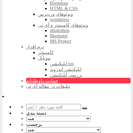
Bootstrap
HTML & CSS
ویدئوهای وردپرس
wordpress
ویدئوهای کامپیوتر و آی تی
photoshop
Illustrator
MS Project
نرم افزار
کامپیوتر
موبایل
اپلیکیشن ios
اپلیکیشن اندروید
بررسی اپلیکیشن
حمایت داوطلبانه
تبلیغات در مقاله آی تی
دسته بندی
برچسب