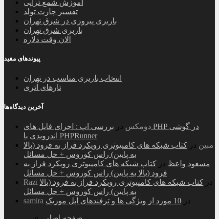
آموزش شمع تراپی
تفسیر چارت تولد
باربری پیروزی در شرق تهران
باربری شرق تهران
الان وقت دلاره
پیوندهای مفید
انتخاب باربری مناسب در تهران
تارهای اتری
آخرین دیدگاه‌ها
دومکس
در
بررسی اپ : اجرای فایل های PHP در گوشی
اندرویدی با PHPRunner
مبین
در
کتاب شبکه های کامپیوتری رویکرد فراز به فرود (بالا
به پایین) راس کوروس + حل مسائل
مسعود واعظ
در
کتاب شبکه های کامپیوتری رویکرد فراز به
فرود (بالا به پایین) راس کوروس + حل مسائل
در
کتاب شبکه های کامپیوتری رویکرد فراز به فرود (بالا
Razi
به پایین) راس کوروس + حل مسائل
در
10 مورد از ویژگی ها و ترفندهای اپل موزیک
samira
صفحه اصلی