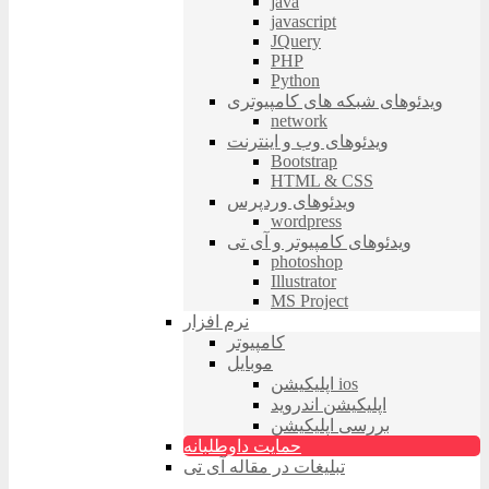
java
javascript
JQuery
PHP
Python
ویدئوهای شبکه های کامپیوتری
network
ویدئوهای وب و اینترنت
Bootstrap
HTML & CSS
ویدئوهای وردپرس
wordpress
ویدئوهای کامپیوتر و آی تی
photoshop
Illustrator
MS Project
نرم افزار
کامپیوتر
موبایل
اپلیکیشن ios
اپلیکیشن اندروید
بررسی اپلیکیشن
حمایت داوطلبانه
تبلیغات در مقاله آی تی