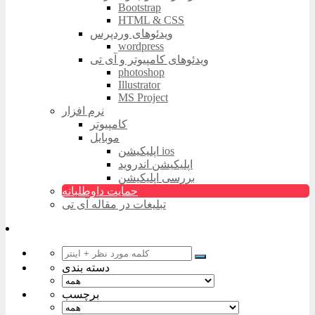
Bootstrap
HTML & CSS
ویدئوهای وردپرس
wordpress
ویدئوهای کامپیوتر و آی تی
photoshop
Illustrator
MS Project
نرم افزار
کامپیوتر
موبایل
اپلیکیشن ios
اپلیکیشن اندروید
بررسی اپلیکیشن
حمایت داوطلبانه
تبلیغات در مقاله آی تی
دسته بندی
برچسب