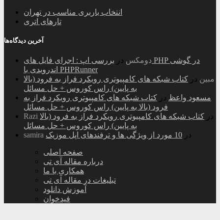
انتخاب باربری مناسب در تهران
تارهای اتری
آخرین دیدگاه‌ها
دومکس
در
بررسی اپ : اجرای فایل های PHP در گوشی
اندرویدی با PHPRunner
مبین
در
کتاب شبکه های کامپیوتری رویکرد فراز به فرود (بالا
به پایین) راس کوروس + حل مسائل
مسعود واعظ
در
کتاب شبکه های کامپیوتری رویکرد فراز به
فرود (بالا به پایین) راس کوروس + حل مسائل
در
کتاب شبکه های کامپیوتری رویکرد فراز به فرود (بالا
Razi
به پایین) راس کوروس + حل مسائل
در
10 مورد از ویژگی ها و ترفندهای اپل موزیک
samira
صفحه اصلی
درباره مقاله آی تی
همکاری با ما
تبلیغات در مقاله آی تی
آموزش دانلود
فیدخوان