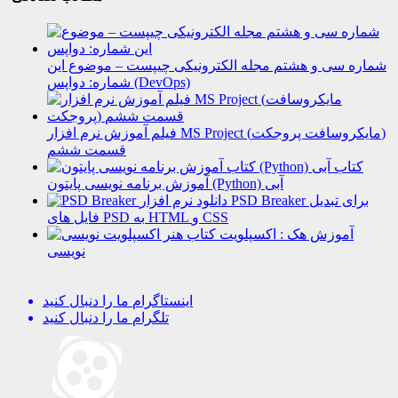
شماره سی و هشتم مجله الکترونیکی چیپست – موضوع این
شماره: دواپس (DevOps)
فیلم آموزش نرم افزار MS Project (مایکروسافت پروجکت)
قسمت ششم
کتاب
آموزش برنامه نویسی پایتون (Python) آبی
دانلود نرم افزار PSD Breaker برای تبدیل
فایل های PSD به HTML و CSS
آموزش هک : اکسپلویت
نویسی
اینستاگرام
ما را دنبال کنید
تلگرام
ما را دنبال کنید