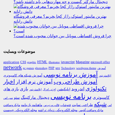
دیجیتال مارکتر کیست و چه مهارت‌هایی باید داشته باشد؟
بهترین مانیتور استوک را از کجا بخریم؟ معرفی فروشگاه
دانش رایانه
چرا فروش اقساطی موبایل بین جوانان محبوب شده است؟
موضوعات وبسایت
HTML
CSS
javascript
Magazine
application
microsoft office
graphic
illustrator
network
PHP
seo
pc games
photoshop
Technology
آموزش
wordpress theme
آموزش برنامه نویسی
آموزش شبکه های کامپیوتری
ایلاستریتور
اخبار
آموزش طراحی وب
آموزش نرم افزار
تکنولوژی
اندروید
بازی
بازی های
اپلیکیشن
اچ تی ام ال
ایلاستریتور
برنامه نویسی
کامپیوتری
دیجیتال مارکتینگ
سئو
سی اس
شبکه
طراحی سایت
فتوشاپ
ماهنامه بازینامه
مایکروسافت
اس
قالب وردپرس
مجله الکترونیکی دنیای تراشه
مجله الکترونیکی چیپست
مایکروسافت آفیس