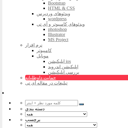
Bootstrap
HTML & CSS
ویدئوهای وردپرس
wordpress
ویدئوهای کامپیوتر و آی تی
photoshop
Illustrator
MS Project
نرم افزار
کامپیوتر
موبایل
اپلیکیشن ios
اپلیکیشن اندروید
بررسی اپلیکیشن
حمایت داوطلبانه
تبلیغات در مقاله آی تی
دسته بندی
برچسب