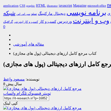
n
HTML
CSS
javascript
Magazine
application
microsoft office
graphic
illustrator
برنامه نویسی
شبکه
ری
دیجیتال مارکتینگ
سئو
سی اس اس
وب و اینترنت
وردپرس
کسب و کار
گرافیک
کسب و کار اینترنتی
0
مقاله های آموزشی
کتاب مرجع کامل ارزهای دیجیتالی (پول های مجازی)
جع کامل ارزهای دیجیتالی (پول های مجازی)
نویسنده:
مسعود واعظ
8 سال پیش
توییتر
فیسبوک
تلگرام
واتساپ
کپی لینک