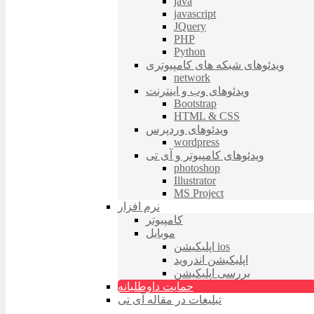
java
javascript
JQuery
PHP
Python
ویدئوهای شبکه های کامپیوتری
network
ویدئوهای وب و اینترنت
Bootstrap
HTML & CSS
ویدئوهای وردپرس
wordpress
ویدئوهای کامپیوتر و آی تی
photoshop
Illustrator
MS Project
نرم افزار
کامپیوتر
موبایل
اپلیکیشن ios
اپلیکیشن اندروید
بررسی اپلیکیشن
حمایت داوطلبانه
تبلیغات در مقاله آی تی