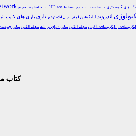
etwork
ه های کامپیوتری
PHP
seo
pc games
photoshop
Technology
wordpress theme
کنولوژی
اندروید
بازی
بازی های کامپیوت
اپلیکیشن
اچ تی ام ال
ایلاستریتور
مجله الکترونیکی دنیای تراشه
مجله الکترونیکی چیپست
یکروسافت
مایکروسافت آفیس
کتاب مر