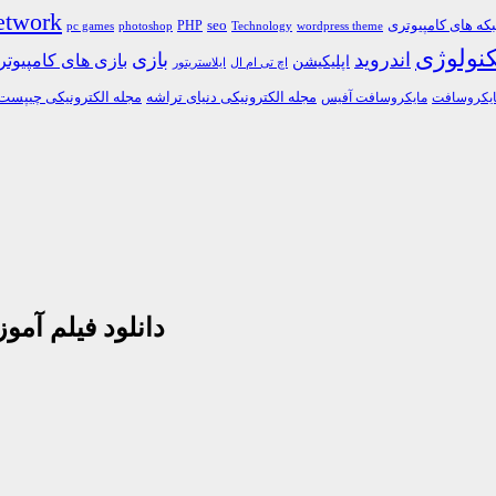
etwork
ه های کامپیوتری
PHP
seo
pc games
photoshop
Technology
wordpress theme
کنولوژی
اندروید
بازی
بازی های کامپیوت
اپلیکیشن
اچ تی ام ال
ایلاستریتور
مجله الکترونیکی دنیای تراشه
مجله الکترونیکی چیپست
یکروسافت
مایکروسافت آفیس
دانلود فیلم آم