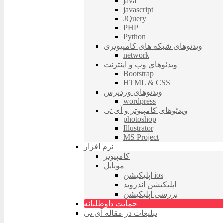
java
javascript
JQuery
PHP
Python
ویدئوهای شبکه های کامپیوتری
network
ویدئوهای وب و اینترنت
Bootstrap
HTML & CSS
ویدئوهای وردپرس
wordpress
ویدئوهای کامپیوتر و آی تی
photoshop
Illustrator
MS Project
نرم افزار
کامپیوتر
موبایل
اپلیکیشن ios
اپلیکیشن اندروید
بررسی اپلیکیشن
حمایت داوطلبانه
تبلیغات در مقاله آی تی