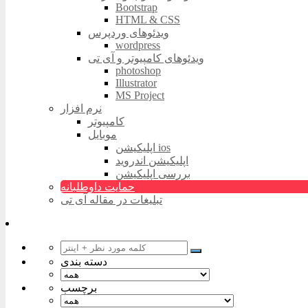
Bootstrap
HTML & CSS
ویدئوهای وردپرس
wordpress
ویدئوهای کامپیوتر و آی تی
photoshop
Illustrator
MS Project
نرم افزار
کامپیوتر
موبایل
اپلیکیشن ios
اپلیکیشن اندروید
بررسی اپلیکیشن
حمایت داوطلبانه
تبلیغات در مقاله آی تی
دسته بندی
برچسب