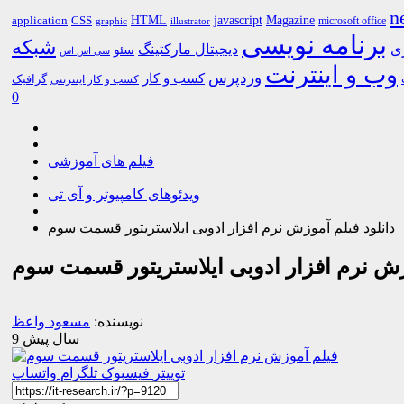
n
HTML
CSS
javascript
Magazine
application
microsoft office
graphic
illustrator
برنامه نویسی
شبکه
ری
دیجیتال مارکتینگ
سئو
سی اس اس
وب و اینترنت
وردپرس
کسب و کار
گرافیک
کسب و کار اینترنتی
0
فیلم های آموزشی
ویدئوهای کامپیوتر و آی تی
دانلود فیلم آموزش نرم افزار ادوبی ایلاستریتور قسمت سوم
وزش نرم افزار ادوبی ایلاستریتور قسمت سوم
نویسنده:
مسعود واعظ
9 سال پیش
توییتر
فیسبوک
تلگرام
واتساپ