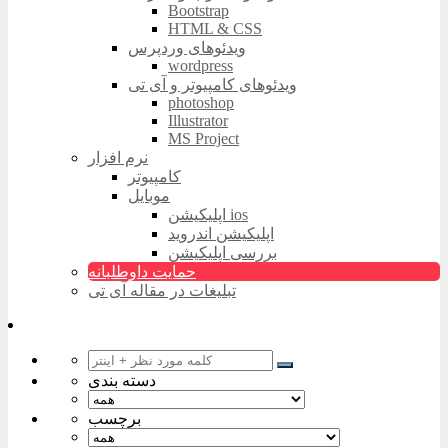
Bootstrap
HTML & CSS
ویدئوهای وردپرس
wordpress
ویدئوهای کامپیوتر و آی تی
photoshop
Illustrator
MS Project
نرم افزار
کامپیوتر
موبایل
اپلیکیشن ios
اپلیکیشن اندروید
بررسی اپلیکیشن
حمایت داوطلبانه
تبلیغات در مقاله آی تی
دسته بندی
برچسب