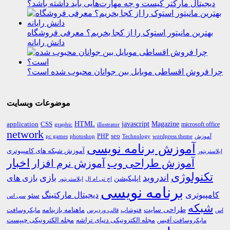
دیجیتال مارکتر کیست و چه مهارت‌هایی باید داشته باشد؟
بهترین مانیتور استوک را از کجا بخریم؟ معرفی فروشگاه
دانش رایانه
چرا فروش اقساطی موبایل بین جوانان محبوب شده است؟
موضوعات وبسایت
HTML
CSS
javascript
Magazine
application
microsoft office
graphic
illustrator
network
PHP
seo
pc games
photoshop
Technology
آموزش
wordpress theme
آموزش برنامه نویسی
آموزش شبکه های کامپیوتری
ایلاستریتور
اخبار
آموزش طراحی وب
آموزش نرم افزار
تکنولوژی
اندروید
بازی
بازی های
اپلیکیشن
اچ تی ام ال
ایلاستریتور
برنامه نویسی
کامپیوتری
دیجیتال مارکتینگ
سئو
سی اس
شبکه
طراحی سایت
فتوشاپ
ماهنامه بازینامه
مایکروسافت
اس
قالب وردپرس
مجله الکترونیکی دنیای تراشه
مجله الکترونیکی چیپست
مایکروسافت آفیس