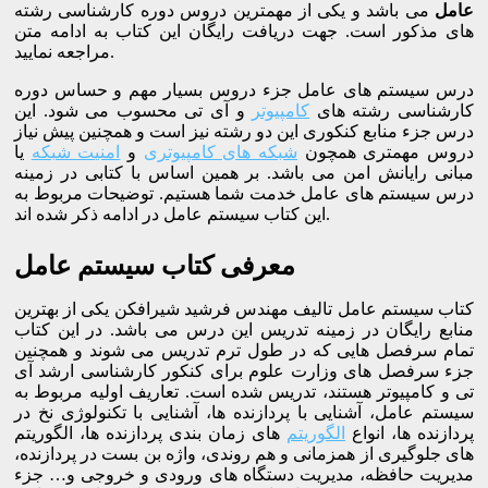
عامل
می باشد و یکی از مهمترین دروس دوره کارشناسی رشته
های مذکور است. جهت دریافت رایگان این کتاب به ادامه متن
مراجعه نمایید.
درس سیستم های عامل جزء دروس بسیار مهم و حساس دوره
کارشناسی رشته های
کامپیوتر
و آی تی محسوب می شود. این
درس جزء منابع کنکوری این دو رشته نیز است و همچنین پیش نیاز
دروس مهمتری همچون
شبکه های کامپیوتری
و
امنیت شبکه
یا
مبانی رایانش امن می باشد. بر همین اساس با کتابی در زمینه
درس سیستم های عامل خدمت شما هستیم. توضیحات مربوط به
این کتاب سیستم عامل در ادامه ذکر شده اند.
معرفی کتاب سیستم عامل
کتاب سیستم عامل تالیف مهندس فرشید شیرافکن یکی از بهترین
منابع رایگان در زمینه تدریس این درس می باشد. در این کتاب
تمام سرفصل هایی که در طول ترم تدریس می شوند و همچنین
جزء سرفصل های وزارت علوم برای کنکور کارشناسی ارشد آی
تی و کامپیوتر هستند، تدریس شده است. تعاریف اولیه مربوط به
سیستم عامل، آشنایی با پردازنده ها، آشنایی با تکنولوژی نخ در
پردازنده ها، انواع
الگوریتم
های زمان بندی پردازنده ها، الگوریتم
های جلوگیری از همزمانی و هم روندی، واژه بن بست در پردازنده،
مدیریت حافظه، مدیریت دستگاه های ورودی و خروجی و… جزء