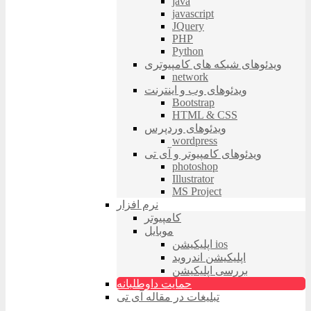
java
javascript
JQuery
PHP
Python
ویدئوهای شبکه های کامپیوتری
network
ویدئوهای وب و اینترنت
Bootstrap
HTML & CSS
ویدئوهای وردپرس
wordpress
ویدئوهای کامپیوتر و آی تی
photoshop
Illustrator
MS Project
نرم افزار
کامپیوتر
موبایل
اپلیکیشن ios
اپلیکیشن اندروید
بررسی اپلیکیشن
حمایت داوطلبانه
تبلیغات در مقاله آی تی