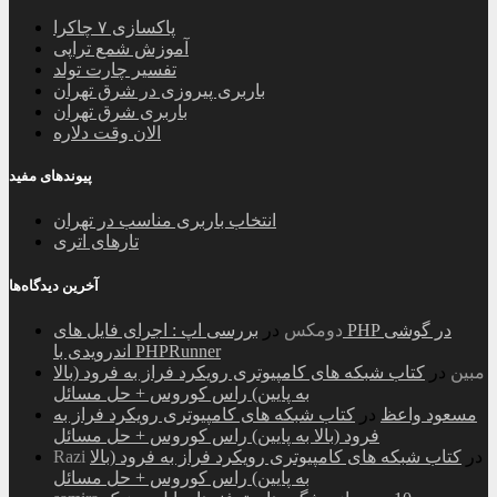
پاکسازی ۷ چاکرا
آموزش شمع تراپی
تفسیر چارت تولد
باربری پیروزی در شرق تهران
باربری شرق تهران
الان وقت دلاره
پیوندهای مفید
انتخاب باربری مناسب در تهران
تارهای اتری
آخرین دیدگاه‌ها
دومکس
در
بررسی اپ : اجرای فایل های PHP در گوشی
اندرویدی با PHPRunner
مبین
در
کتاب شبکه های کامپیوتری رویکرد فراز به فرود (بالا
به پایین) راس کوروس + حل مسائل
مسعود واعظ
در
کتاب شبکه های کامپیوتری رویکرد فراز به
فرود (بالا به پایین) راس کوروس + حل مسائل
در
کتاب شبکه های کامپیوتری رویکرد فراز به فرود (بالا
Razi
به پایین) راس کوروس + حل مسائل