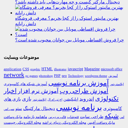
دیجیتال مارکتر کیست و چه مهارت‌هایی باید داشته باشد؟
بهترین مانیتور استوک را از کجا بخریم؟ معرفی فروشگاه
دانش رایانه
چرا فروش اقساطی موبایل بین جوانان محبوب شده است؟
موضوعات وبسایت
HTML
CSS
javascript
Magazine
application
microsoft office
graphic
illustrator
network
PHP
seo
pc games
photoshop
Technology
آموزش
wordpress theme
آموزش برنامه نویسی
آموزش شبکه های کامپیوتری
ایلاستریتور
اخبار
آموزش طراحی وب
آموزش نرم افزار
تکنولوژی
اندروید
بازی
بازی های
اپلیکیشن
اچ تی ام ال
ایلاستریتور
برنامه نویسی
کامپیوتری
دیجیتال مارکتینگ
سئو
سی اس
شبکه
طراحی سایت
فتوشاپ
ماهنامه بازینامه
مایکروسافت
اس
قالب وردپرس
مجله الکترونیکی دنیای تراشه
مجله الکترونیکی چیپست
مایکروسافت آفیس