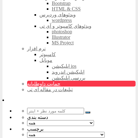
Bootstrap
HTML & CSS
ویدئوهای وردپرس
wordpress
ویدئوهای کامپیوتر و آی تی
photoshop
Illustrator
MS Project
نرم افزار
کامپیوتر
موبایل
اپلیکیشن ios
اپلیکیشن اندروید
بررسی اپلیکیشن
حمایت داوطلبانه
تبلیغات در مقاله آی تی
دسته بندی
برچسب