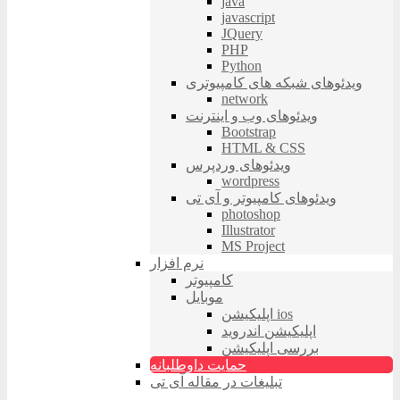
java
javascript
JQuery
PHP
Python
ویدئوهای شبکه های کامپیوتری
network
ویدئوهای وب و اینترنت
Bootstrap
HTML & CSS
ویدئوهای وردپرس
wordpress
ویدئوهای کامپیوتر و آی تی
photoshop
Illustrator
MS Project
نرم افزار
کامپیوتر
موبایل
اپلیکیشن ios
اپلیکیشن اندروید
بررسی اپلیکیشن
حمایت داوطلبانه
تبلیغات در مقاله آی تی