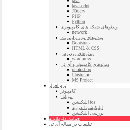
java
javascript
JQuery
PHP
Python
ویدئوهای شبکه های کامپیوتری
network
ویدئوهای وب و اینترنت
Bootstrap
HTML & CSS
ویدئوهای وردپرس
wordpress
ویدئوهای کامپیوتر و آی تی
photoshop
Illustrator
MS Project
نرم افزار
کامپیوتر
موبایل
اپلیکیشن ios
اپلیکیشن اندروید
بررسی اپلیکیشن
حمایت داوطلبانه
تبلیغات در مقاله آی تی