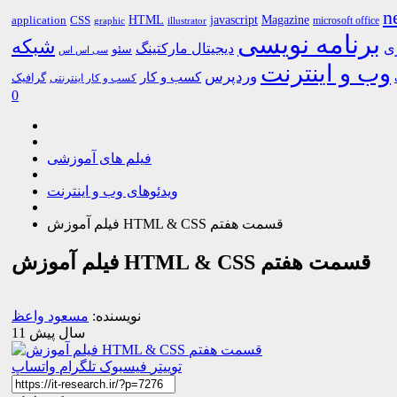
n
HTML
CSS
javascript
Magazine
application
microsoft office
graphic
illustrator
برنامه نویسی
شبکه
ری
دیجیتال مارکتینگ
سئو
سی اس اس
وب و اینترنت
وردپرس
کسب و کار
گرافیک
کسب و کار اینترنتی
0
فیلم های آموزشی
ویدئوهای وب و اینترنت
فیلم آموزش HTML & CSS قسمت هفتم
فیلم آموزش HTML & CSS قسمت هفتم
نویسنده:
مسعود واعظ
11 سال پیش
توییتر
فیسبوک
تلگرام
واتساپ