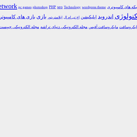
etwork
ه های کامپیوتری
PHP
seo
pc games
photoshop
Technology
wordpress theme
کنولوژی
اندروید
بازی
بازی های کامپیوت
اپلیکیشن
اچ تی ام ال
ایلاستریتور
مجله الکترونیکی دنیای تراشه
مجله الکترونیکی چیپست
یکروسافت
مایکروسافت آفیس