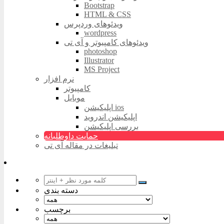
Bootstrap
HTML & CSS
ویدئوهای وردپرس
wordpress
ویدئوهای کامپیوتر و آی تی
photoshop
Illustrator
MS Project
نرم افزار
کامپیوتر
موبایل
اپلیکیشن ios
اپلیکیشن اندروید
بررسی اپلیکیشن
حمایت داوطلبانه
تبلیغات در مقاله آی تی
دسته بندی
برچسب