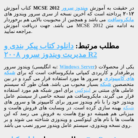
در حقیقت به آموزش
ویندوز سرور
MCSE 2012
کتاب آموزش
۲۰۱۲
پرداخته است که آخرین نسخه از سری سرور ویندوز های
مایکروسافت
می باشد و همچنین از محبوبیت بالایی هم برخوردار
می باشد. جهت دریافت آموزش MCSE 2012 به ادامه متن
مراجعه نمایید.
مطلب مرتبط:
دانلود کتاب پیکر بندی و
مدیریت ویندوز سرور ۲۰۰۸ R2
) یکی از محصولات
Windows Server
ویندوز سرور (به انگلیسی:
پرطرفدار و کاربردی کمپانی مایکروسافت است که برای
شبکه
های کامپیوتری
و سرور ها مورد استفاده قرار می گیرد و در بین
متخصصین
شبکه
بسیار محبوب می باشد. همان طور که سیستم
عاملی های مبتنی بر
لینوکس
برای امور شبکه هم مورد استفاده
قرار می گیرند، مایکروسافت هم نسخه خاصی از سیستم عامل
ویندوز خود را با نام ویندوز سرور برای کامپیوتر ها و سرور های
شبکه
بهینه سازی کرده است. در وبسایت های فروش هاست و
میزبانی هم همیشه دو نوع هاست به فروش می رسد که این
هاست ها با نام های لینوکسی و ویندوزی شناخته می شوند و بر
روی نسخه ویندوزی، سیستم عامل ویندوز سرور نصب می باشد.