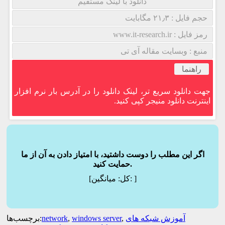
دانلود با لینک مستقیم
حجم فایل : ۲۱٫۳ مگابایت
رمز فایل : www.it-research.ir
منبع : وبسایت مقاله آی تی
راهنما
جهت دانلود سریع تر، لینک دانلود را در آدرس بار نرم افزار
اینترنت دانلود منیجر کپی کنید.
اگر این مطلب را دوست داشتید، با امتیاز دادن به آن از ما
حمایت کنید.
]
میانگین:
[کل:
آموزش شبکه های
,
windows server
,
network
برچسب‌ها: