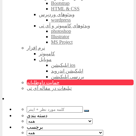
Bootstrap
HTML & CSS
ویدئوهای وردپرس
wordpress
ویدئوهای کامپیوتر و آی تی
photoshop
Illustrator
MS Project
نرم افزار
کامپیوتر
موبایل
اپلیکیشن ios
اپلیکیشن اندروید
بررسی اپلیکیشن
حمایت داوطلبانه
تبلیغات در مقاله آی تی
دسته بندی
برچسب