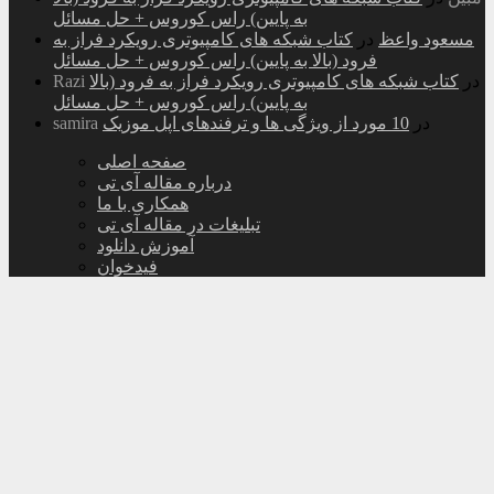
به پایین) راس کوروس + حل مسائل
مسعود واعظ
در
کتاب شبکه های کامپیوتری رویکرد فراز به
فرود (بالا به پایین) راس کوروس + حل مسائل
در
کتاب شبکه های کامپیوتری رویکرد فراز به فرود (بالا
Razi
به پایین) راس کوروس + حل مسائل
در
10 مورد از ویژگی ها و ترفندهای اپل موزیک
samira
صفحه اصلی
درباره مقاله آی تی
همکاری با ما
تبلیغات در مقاله آی تی
آموزش دانلود
فیدخوان