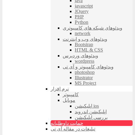
java
javascript
JQuery
PHP
Python
ویدئوهای شبکه های کامپیوتری
network
ویدئوهای وب و اینترنت
Bootstrap
HTML & CSS
ویدئوهای وردپرس
wordpress
ویدئوهای کامپیوتر و آی تی
photoshop
Illustrator
MS Project
نرم افزار
کامپیوتر
موبایل
اپلیکیشن ios
اپلیکیشن اندروید
بررسی اپلیکیشن
حمایت داوطلبانه
تبلیغات در مقاله آی تی