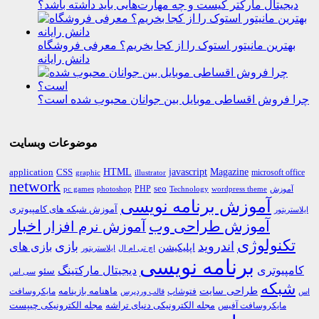
دیجیتال مارکتر کیست و چه مهارت‌هایی باید داشته باشد؟
بهترین مانیتور استوک را از کجا بخریم؟ معرفی فروشگاه
دانش رایانه
چرا فروش اقساطی موبایل بین جوانان محبوب شده است؟
موضوعات وبسایت
HTML
CSS
javascript
Magazine
application
microsoft office
graphic
illustrator
network
PHP
seo
pc games
photoshop
Technology
آموزش
wordpress theme
آموزش برنامه نویسی
آموزش شبکه های کامپیوتری
ایلاستریتور
اخبار
آموزش طراحی وب
آموزش نرم افزار
تکنولوژی
اندروید
بازی
بازی های
اپلیکیشن
اچ تی ام ال
ایلاستریتور
برنامه نویسی
کامپیوتری
دیجیتال مارکتینگ
سئو
سی اس
شبکه
طراحی سایت
فتوشاپ
ماهنامه بازینامه
مایکروسافت
اس
قالب وردپرس
مجله الکترونیکی دنیای تراشه
مجله الکترونیکی چیپست
مایکروسافت آفیس