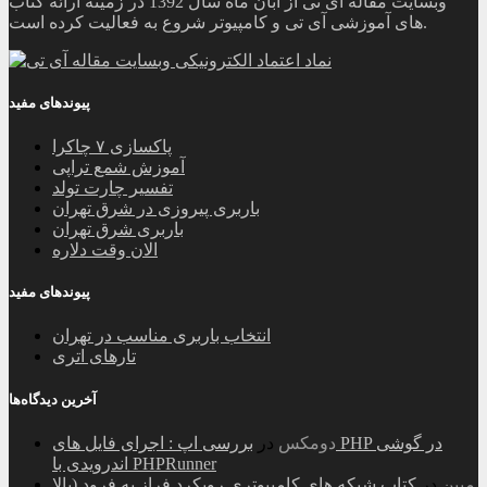
وبسایت مقاله آی تی از آبان ماه سال 1392 در زمینه ارائه کتاب
های آموزشی آی تی و کامپیوتر شروع به فعالیت کرده است.
پیوندهای مفید
پاکسازی ۷ چاکرا
آموزش شمع تراپی
تفسیر چارت تولد
باربری پیروزی در شرق تهران
باربری شرق تهران
الان وقت دلاره
پیوندهای مفید
انتخاب باربری مناسب در تهران
تارهای اتری
آخرین دیدگاه‌ها
دومکس
در
بررسی اپ : اجرای فایل های PHP در گوشی
اندرویدی با PHPRunner
مبین
در
کتاب شبکه های کامپیوتری رویکرد فراز به فرود (بالا