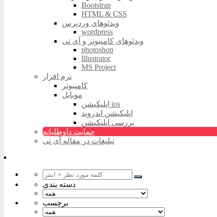
Bootstrap
HTML & CSS
ویدئوهای وردپرس
wordpress
ویدئوهای کامپیوتر و آی تی
photoshop
Illustrator
MS Project
نرم افزار
کامپیوتر
موبایل
اپلیکیشن ios
اپلیکیشن اندروید
بررسی اپلیکیشن
حمایت داوطلبانه
تبلیغات در مقاله آی تی
دسته بندی
برچسب