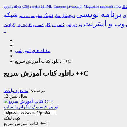
n
HTML
CSS
javascript
Magazine
application
microsoft office
graphic
illustrator
برنامه نویسی
شبکه
ری
دیجیتال مارکتینگ
سئو
سی اس اس
وب و اینترنت
وردپرس
کسب و کار
گرافیک
کسب و کار اینترنتی
1
مقاله های آموزشی
دانلود کتاب آموزش سریع ++C
دانلود کتاب آموزش سریع ++C
نویسنده:
مسعود واعظ
12 سال پیش
توییتر
فیسبوک
تلگرام
واتساپ
کپی لینک
کتاب آموزش سریع ++C