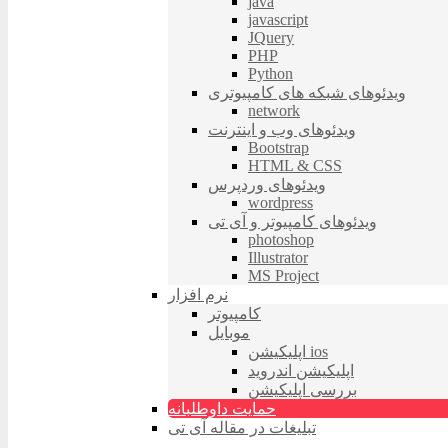
java
javascript
JQuery
PHP
Python
ویدئوهای شبکه های کامپیوتری
network
ویدئوهای وب و اینترنت
Bootstrap
HTML & CSS
ویدئوهای وردپرس
wordpress
ویدئوهای کامپیوتر و آی تی
photoshop
Illustrator
MS Project
نرم افزار
کامپیوتر
موبایل
اپلیکیشن ios
اپلیکیشن اندروید
بررسی اپلیکیشن
حمایت داوطلبانه
تبلیغات در مقاله آی تی