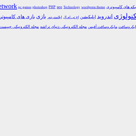
etwork
ه های کامپیوتری
PHP
seo
pc games
photoshop
Technology
wordpress theme
کنولوژی
اندروید
بازی
بازی های کامپیوت
اپلیکیشن
اچ تی ام ال
ایلاستریتور
مجله الکترونیکی دنیای تراشه
مجله الکترونیکی چیپست
یکروسافت
مایکروسافت آفیس