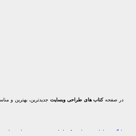
در صفحه
کتاب های طراحی وبسایت
جدیدترین، بهترین و منا
یادگیری طراحی وبسایت
یکی از لذت بخش ترین مهارت ها و ر