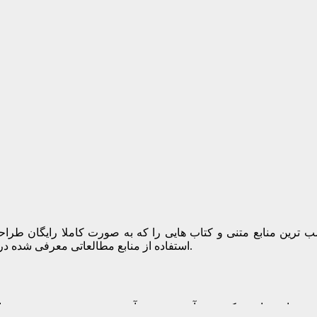
سب ترین منابع متنی و کتاب هایی را که به صورت کاملا رایگان ط
استفاده از منابع مطالعاتی معرفی شده در این صفحه شما می توانید به یک طراح وبسایت حرفه ای تبدیل شوید.
وش های مناسب کسب درآمد در حوزه آی تی محسوب می شود. شما با