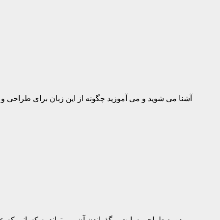
صورت فریلنسری کار کنید و هم در شرکت های مختلف مشغول به
کتاب های معرفی شده در این صفحه کاملا رایگان بوده و نیاز به پرداخت هیچ گونه هزینه ای برای استفاده از این کتاب ها وجود ندارد. تنها کافیست این صفحه را به سایر دوستانتان نیز معرفی نمایید.
در کتاب آموزش HTML برای طراحی صفحات وب شما با پایه ای ترین مهارت طراحی وبسایت یعنی HTML آشنا می شوید و می آموزید چگو
دوره طراحی سایت و گذراندن آن می تواند به کسانی که علا