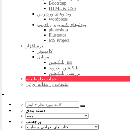
Bootstrap
HTML & CSS
ویدئوهای وردپرس
wordpress
ویدئوهای کامپیوتر و آی تی
photoshop
Illustrator
MS Project
نرم افزار
کامپیوتر
موبایل
اپلیکیشن ios
اپلیکیشن اندروید
بررسی اپلیکیشن
حمایت داوطلبانه
تبلیغات در مقاله آی تی
دسته بندی
برچسب