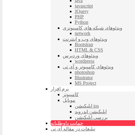
java
javascript
JQuery
PHP
Python
ویدئوهای شبکه های کامپیوتری
network
ویدئوهای وب و اینترنت
Bootstrap
HTML & CSS
ویدئوهای وردپرس
wordpress
ویدئوهای کامپیوتر و آی تی
photoshop
Illustrator
MS Project
نرم افزار
کامپیوتر
موبایل
اپلیکیشن ios
اپلیکیشن اندروید
بررسی اپلیکیشن
حمایت داوطلبانه
تبلیغات در مقاله آی تی