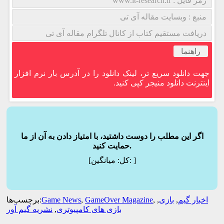
رمز فایل : www.it-research.ir
منبع : وبسایت مقاله آی تی
دریافت مستقیم کتاب از کانال تلگرام مقاله آی تی
راهنما
جهت دانلود سریع تر، لینک دانلود را در آدرس بار نرم افزار
اینترنت دانلود منیجر کپی کنید.
اگر این مطلب را دوست داشتید، با امتیاز دادن به آن از ما
حمایت کنید.
]
میانگین:
[کل:
اخبار گیم
,
بازی
,
,
GameOver Magazine
,
Game News
برچسب‌ها:
بازی های کامپیوتری
,
نشریه گیم آور