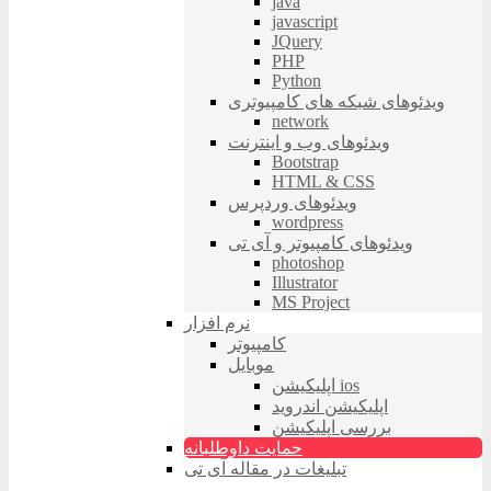
java
javascript
JQuery
PHP
Python
ویدئوهای شبکه های کامپیوتری
network
ویدئوهای وب و اینترنت
Bootstrap
HTML & CSS
ویدئوهای وردپرس
wordpress
ویدئوهای کامپیوتر و آی تی
photoshop
Illustrator
MS Project
نرم افزار
کامپیوتر
موبایل
اپلیکیشن ios
اپلیکیشن اندروید
بررسی اپلیکیشن
حمایت داوطلبانه
تبلیغات در مقاله آی تی