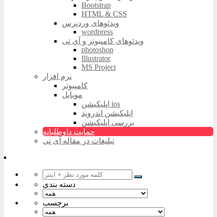
Bootstrap
HTML & CSS
ویدئوهای وردپرس
wordpress
ویدئوهای کامپیوتر و آی تی
photoshop
Illustrator
MS Project
نرم افزار
کامپیوتر
موبایل
اپلیکیشن ios
اپلیکیشن اندروید
بررسی اپلیکیشن
حمایت داوطلبانه
تبلیغات در مقاله آی تی
دسته بندی
برچسب