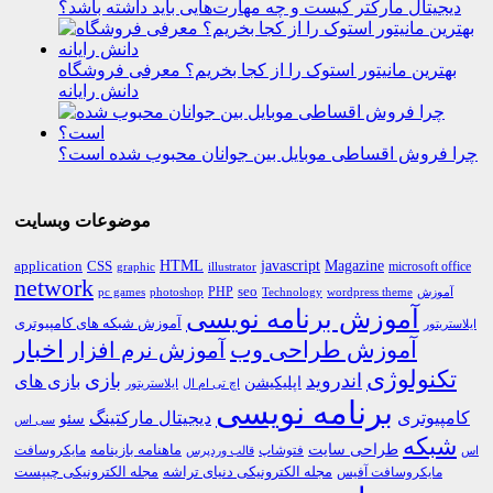
دیجیتال مارکتر کیست و چه مهارت‌هایی باید داشته باشد؟
بهترین مانیتور استوک را از کجا بخریم؟ معرفی فروشگاه
دانش رایانه
چرا فروش اقساطی موبایل بین جوانان محبوب شده است؟
موضوعات وبسایت
HTML
CSS
javascript
Magazine
application
microsoft office
graphic
illustrator
network
PHP
seo
pc games
photoshop
Technology
آموزش
wordpress theme
آموزش برنامه نویسی
آموزش شبکه های کامپیوتری
ایلاستریتور
اخبار
آموزش طراحی وب
آموزش نرم افزار
تکنولوژی
اندروید
بازی
بازی های
اپلیکیشن
اچ تی ام ال
ایلاستریتور
برنامه نویسی
کامپیوتری
دیجیتال مارکتینگ
سئو
سی اس
شبکه
طراحی سایت
فتوشاپ
ماهنامه بازینامه
مایکروسافت
اس
قالب وردپرس
مجله الکترونیکی دنیای تراشه
مجله الکترونیکی چیپست
مایکروسافت آفیس