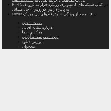
در
کتاب شبکه های کامپیوتری رویکرد فراز به فرود (بالا
Razi
به پایین) راس کوروس + حل مسائل
در
10 مورد از ویژگی ها و ترفندهای اپل موزیک
samira
صفحه اصلی
درباره مقاله آی تی
همکاری با ما
تبلیغات در مقاله آی تی
آموزش دانلود
فیدخوان