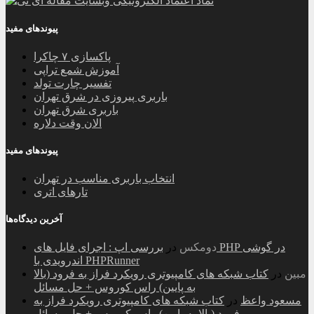
پیوندهای مفید
پاکسازی ۷ چاکرا
آموزش شمع تراپی
تفسیر چارت تولد
باربری پیروزی در شرق تهران
باربری شرق تهران
الان وقت دلاره
پیوندهای مفید
انتخاب باربری مناسب در تهران
تارهای اتری
آخرین دیدگاه‌ها
دومکس
در
بررسی اپ : اجرای فایل های PHP در گوشی
اندرویدی با PHPRunner
مبین
در
کتاب شبکه های کامپیوتری رویکرد فراز به فرود (بالا
به پایین) راس کوروس + حل مسائل
مسعود واعظ
در
کتاب شبکه های کامپیوتری رویکرد فراز به
فرود (بالا به پایین) راس کوروس + حل مسائل