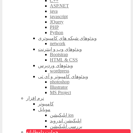
C++
ASP.NET
java
javascript
JQuery
PHP
Python
ویدئوهای شبکه های کامپیوتری
network
ویدئوهای وب و اینترنت
Bootstrap
HTML & CSS
ویدئوهای وردپرس
wordpress
ویدئوهای کامپیوتر و آی تی
photoshop
Illustrator
MS Project
نرم افزار
کامپیوتر
موبایل
اپلیکیشن ios
اپلیکیشن اندروید
بررسی اپلیکیشن
حمایت داوطلبانه