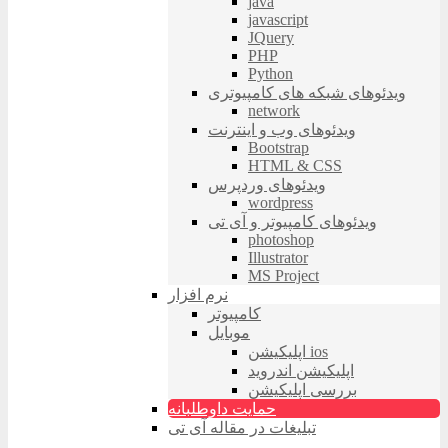
java
javascript
JQuery
PHP
Python
ویدئوهای شبکه های کامپیوتری
network
ویدئوهای وب و اینترنت
Bootstrap
HTML & CSS
ویدئوهای وردپرس
wordpress
ویدئوهای کامپیوتر و آی تی
photoshop
Illustrator
MS Project
نرم افزار
کامپیوتر
موبایل
اپلیکیشن ios
اپلیکیشن اندروید
بررسی اپلیکیشن
حمایت داوطلبانه
تبلیغات در مقاله آی تی