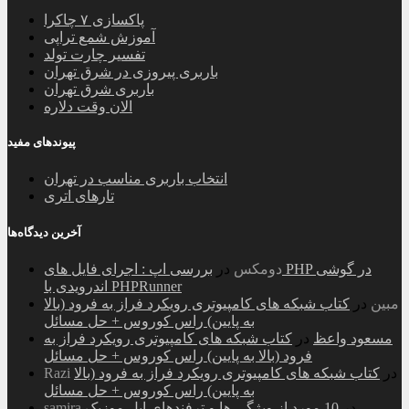
پاکسازی ۷ چاکرا
آموزش شمع تراپی
تفسیر چارت تولد
باربری پیروزی در شرق تهران
باربری شرق تهران
الان وقت دلاره
پیوندهای مفید
انتخاب باربری مناسب در تهران
تارهای اتری
آخرین دیدگاه‌ها
دومکس
در
بررسی اپ : اجرای فایل های PHP در گوشی
اندرویدی با PHPRunner
مبین
در
کتاب شبکه های کامپیوتری رویکرد فراز به فرود (بالا
به پایین) راس کوروس + حل مسائل
مسعود واعظ
در
کتاب شبکه های کامپیوتری رویکرد فراز به
فرود (بالا به پایین) راس کوروس + حل مسائل
در
کتاب شبکه های کامپیوتری رویکرد فراز به فرود (بالا
Razi
به پایین) راس کوروس + حل مسائل
در
10 مورد از ویژگی ها و ترفندهای اپل موزیک
samira