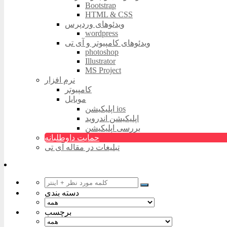
Bootstrap
HTML & CSS
ویدئوهای وردپرس
wordpress
ویدئوهای کامپیوتر و آی تی
photoshop
Illustrator
MS Project
نرم افزار
کامپیوتر
موبایل
اپلیکیشن ios
اپلیکیشن اندروید
بررسی اپلیکیشن
حمایت داوطلبانه
تبلیغات در مقاله آی تی
دسته بندی
برچسب