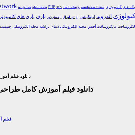
etwork
ه های کامپیوتری
PHP
seo
pc games
photoshop
Technology
wordpress theme
کنولوژی
اندروید
بازی
بازی های کامپیوت
اپلیکیشن
اچ تی ام ال
ایلاستریتور
مجله الکترونیکی دنیای تراشه
مجله الکترونیکی چیپست
یکروسافت
مایکروسافت آفیس
دانلود فیلم آم
دانلود فیلم آموزش کامل طراح