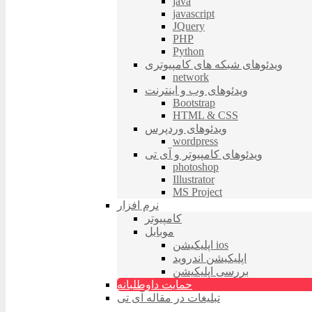
java
javascript
JQuery
PHP
Python
ویدئوهای شبکه های کامپیوتری
network
ویدئوهای وب و اینترنت
Bootstrap
HTML & CSS
ویدئوهای وردپرس
wordpress
ویدئوهای کامپیوتر و آی تی
photoshop
Illustrator
MS Project
نرم افزار
کامپیوتر
موبایل
اپلیکیشن ios
اپلیکیشن اندروید
بررسی اپلیکیشن
حمایت داوطلبانه
تبلیغات در مقاله آی تی