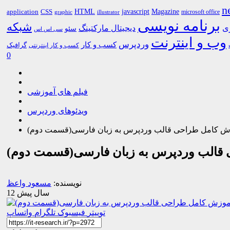
n
HTML
CSS
javascript
Magazine
application
microsoft office
graphic
illustrator
برنامه نویسی
شبکه
ری
دیجیتال مارکتینگ
سئو
سی اس اس
وب و اینترنت
وردپرس
کسب و کار
گرافیک
کسب و کار اینترنتی
0
فیلم های آموزشی
ویدئوهای وردپرس
وزش کامل طراحی قالب وردپرس به زبان فارسی(قسمت دوم)
ی قالب وردپرس به زبان فارسی(قسمت دوم)
نویسنده:
مسعود واعظ
12 سال پیش
توییتر
فیسبوک
تلگرام
واتساپ