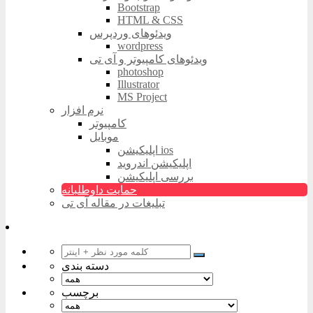
Bootstrap
HTML & CSS
ویدئوهای وردپرس
wordpress
ویدئوهای کامپیوتر و آی تی
photoshop
Illustrator
MS Project
نرم افزار
کامپیوتر
موبایل
اپلیکیشن ios
اپلیکیشن اندروید
بررسی اپلیکیشن
حمایت داوطلبانه
تبلیغات در مقاله آی تی
دسته بندی
برچسب