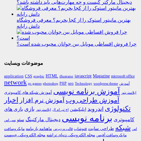
دیجیتال مارکتر کیست و چه مهارت‌هایی باید داشته باشد؟
بهترین مانیتور استوک را از کجا بخریم؟ معرفی فروشگاه
دانش رایانه
چرا فروش اقساطی موبایل بین جوانان محبوب شده است؟
موضوعات وبسایت
HTML
CSS
javascript
Magazine
application
microsoft office
graphic
illustrator
network
PHP
seo
pc games
photoshop
Technology
آموزش
wordpress theme
آموزش برنامه نویسی
آموزش شبکه های کامپیوتری
ایلاستریتور
اخبار
آموزش طراحی وب
آموزش نرم افزار
تکنولوژی
اندروید
بازی
بازی های
اپلیکیشن
اچ تی ام ال
ایلاستریتور
برنامه نویسی
کامپیوتری
دیجیتال مارکتینگ
سئو
سی اس
شبکه
طراحی سایت
فتوشاپ
ماهنامه بازینامه
مایکروسافت
اس
قالب وردپرس
مجله الکترونیکی دنیای تراشه
مجله الکترونیکی چیپست
مایکروسافت آفیس