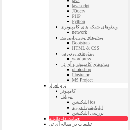
java
javascript
JQuery
PHP
Python
ویدئوهای شبکه های کامپیوتری
network
ویدئوهای وب و اینترنت
Bootstrap
HTML & CSS
ویدئوهای وردپرس
wordpress
ویدئوهای کامپیوتر و آی تی
photoshop
Illustrator
MS Project
نرم افزار
کامپیوتر
موبایل
اپلیکیشن ios
اپلیکیشن اندروید
بررسی اپلیکیشن
حمایت داوطلبانه
تبلیغات در مقاله آی تی