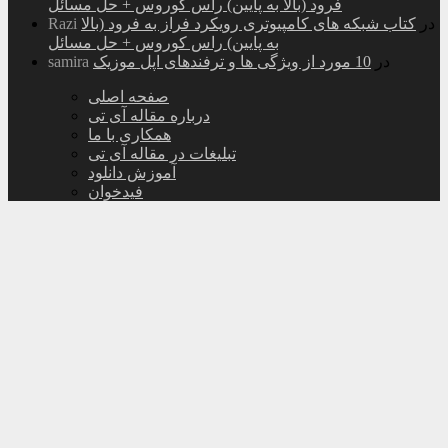
فرود (بالا به پایین) راس کوروس + حل مسائل
در
کتاب شبکه های کامپیوتری رویکرد فراز به فرود (بالا
Razi
به پایین) راس کوروس + حل مسائل
در
10 مورد از ویژگی ها و ترفندهای اپل موزیک
samira
صفحه اصلی
درباره مقاله آی تی
همکاری با ما
تبلیغات در مقاله آی تی
آموزش دانلود
فیدخوان