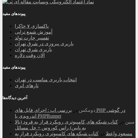
پیوندهای مفید
پاکسازی ۷ چاکرا
آموزش شمع تراپی
تفسیر چارت تولد
باربری پیروزی در شرق تهران
باربری شرق تهران
الان وقت دلاره
پیوندهای مفید
انتخاب باربری مناسب در تهران
تارهای اتری
آخرین دیدگاه‌ها
دومکس
در
بررسی اپ : اجرای فایل های PHP در گوشی
اندرویدی با PHPRunner
مبین
در
کتاب شبکه های کامپیوتری رویکرد فراز به فرود (بالا
به پایین) راس کوروس + حل مسائل
مسعود واعظ
در
کتاب شبکه های کامپیوتری رویکرد فراز به