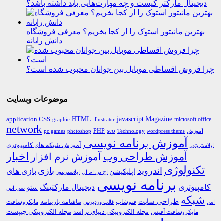
دیجیتال مارکتر کیست و چه مهارت‌هایی باید داشته باشد؟
بهترین مانیتور استوک را از کجا بخریم؟ معرفی فروشگاه
دانش رایانه
چرا فروش اقساطی موبایل بین جوانان محبوب شده است؟
موضوعات وبسایت
HTML
CSS
javascript
Magazine
application
microsoft office
graphic
illustrator
network
PHP
seo
pc games
photoshop
Technology
آموزش
wordpress theme
آموزش برنامه نویسی
آموزش شبکه های کامپیوتری
ایلاستریتور
اخبار
آموزش طراحی وب
آموزش نرم افزار
تکنولوژی
اندروید
بازی
بازی های
اپلیکیشن
اچ تی ام ال
ایلاستریتور
برنامه نویسی
کامپیوتری
دیجیتال مارکتینگ
سئو
سی اس
شبکه
طراحی سایت
فتوشاپ
ماهنامه بازینامه
مایکروسافت
اس
قالب وردپرس
مجله الکترونیکی دنیای تراشه
مجله الکترونیکی چیپست
مایکروسافت آفیس