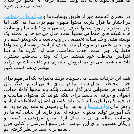
ما همراه شوید تا به یک تولید کننده حرفه ای محتوا در دنیای
دیجیتالی تبدیل شوید.
در عصری که همه چیز از طریق وبسایت ها و
شبکه های اجتماعی
در اختیار ما قرار دارند، محتوا مفهوم مهم تری پیدا می کند. اما
چرا اینقدر در مورد محتوا حرف زده می شود؟ پایه تمام وبسایت
ها و شبکه های اجتماعی محتوا است، حال می خواهد این محتوا یک
نوشته متنی و یک مقاله تخصصی در وب باشد، یا یک ویدئو خنده دار
و یا حتی علمی در سوشال مدیا. هدف از انتشار همه این محتواها
فقط یک چیز است، جذب مخاطب. همه این گروه ها به دنبا
افزایش مخاطب خود هستند، چرا که وقتی مخاطب بیشتری
داشته باشیم، می توانیم فروش بیشتری هم داشته باشیم، درآمد
بیشتری هم کسب کنیم.
همه این جزئیات سبب می شوند تا تولید محتوا به یک امر مهم برای
جذب مخاطب تبدیل شود. اما در دنیای رقابتی امروز، دیگر مثل
گذشته هر محتوایی تاثیرگذار نیست، بلکه باید محتوا کاملا جذاب،
اصولی و حرفه ای باشد. برای اینکه بتوانید یک محتوای مناسب و
در خور کاربرانتان تولید کنید، باید یکسری اصول، اطلاعات، ابزار و
روش های
تولید محتوا
را بدانید. برای رسیدن به همه این موارد، به
یک آموزش تولید محتوای حرفه ای نیاز دارید. از آنجایی که ما در
وبسایت مقاله آی تی به دنبال ارائه منابع آموزشی با کیفیت و
رایگان هستیم، برای این موضوع هم منبع آموزشی و کتابی فوق
العاده برای شما در نظر گرفته ایم.