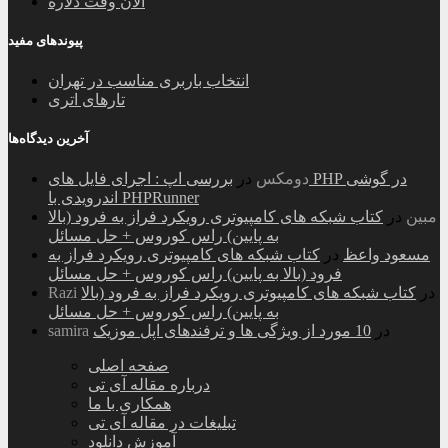
الان وقت دلاره
پیوندهای مفید
انتخاب باربری مناسب در تهران
تارهای اتری
آخرین دیدگاه‌ها
دومکس
در
بررسی اپ : اجرای فایل های PHP در گوشی
اندرویدی با PHPRunner
مبین
در
کتاب شبکه های کامپیوتری رویکرد فراز به فرود (بالا
به پایین) راس کوروس + حل مسائل
مسعود واعظ
در
کتاب شبکه های کامپیوتری رویکرد فراز به
فرود (بالا به پایین) راس کوروس + حل مسائل
در
کتاب شبکه های کامپیوتری رویکرد فراز به فرود (بالا
Razi
به پایین) راس کوروس + حل مسائل
در
10 مورد از ویژگی ها و ترفندهای اپل موزیک
samira
صفحه اصلی
درباره مقاله آی تی
همکاری با ما
تبلیغات در مقاله آی تی
آموزش دانلود