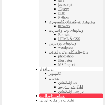
java
javascript
JQuery
PHP
Python
ویدئوهای شبکه های کامپیوتری
network
ویدئوهای وب و اینترنت
Bootstrap
HTML & CSS
ویدئوهای وردپرس
wordpress
ویدئوهای کامپیوتر و آی تی
photoshop
Illustrator
MS Project
نرم افزار
کامپیوتر
موبایل
اپلیکیشن ios
اپلیکیشن اندروید
بررسی اپلیکیشن
حمایت داوطلبانه
تبلیغات در مقاله آی تی