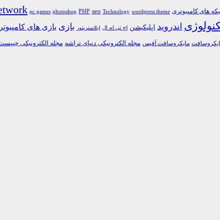
etwork
ه های کامپیوتری
PHP
seo
pc games
photoshop
Technology
wordpress theme
کنولوژی
اندروید
بازی
بازی های کامپیوت
اپلیکیشن
اچ تی ام ال
ایلاستریتور
مجله الکترونیکی دنیای تراشه
مجله الکترونیکی چیپست
یکروسافت
مایکروسافت آفیس