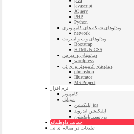
java
javascript
JQuery
PHP
Python
ویدئوهای شبکه های کامپیوتری
network
ویدئوهای وب و اینترنت
Bootstrap
HTML & CSS
ویدئوهای وردپرس
wordpress
ویدئوهای کامپیوتر و آی تی
photoshop
Illustrator
MS Project
نرم افزار
کامپیوتر
موبایل
اپلیکیشن ios
اپلیکیشن اندروید
بررسی اپلیکیشن
حمایت داوطلبانه
تبلیغات در مقاله آی تی