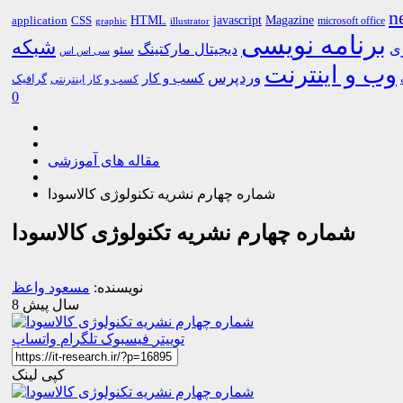
n
HTML
CSS
javascript
Magazine
application
microsoft office
graphic
illustrator
برنامه نویسی
شبکه
ری
دیجیتال مارکتینگ
سئو
سی اس اس
وب و اینترنت
وردپرس
کسب و کار
گرافیک
کسب و کار اینترنتی
0
مقاله های آموزشی
شماره چهارم نشریه تکنولوژی کالاسودا
شماره چهارم نشریه تکنولوژی کالاسودا
نویسنده:
مسعود واعظ
8 سال پیش
توییتر
فیسبوک
تلگرام
واتساپ
کپی لینک