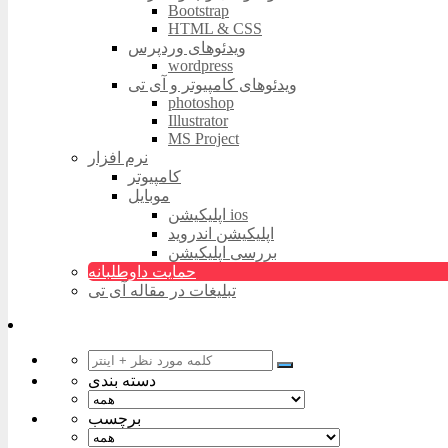
Bootstrap
HTML & CSS
ویدئوهای وردپرس
wordpress
ویدئوهای کامپیوتر و آی تی
photoshop
Illustrator
MS Project
نرم افزار
کامپیوتر
موبایل
اپلیکیشن ios
اپلیکیشن اندروید
بررسی اپلیکیشن
حمایت داوطلبانه
تبلیغات در مقاله آی تی
دسته بندی
برچسب