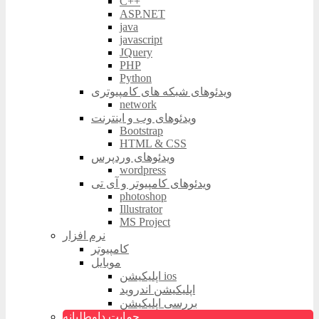
C++
ASP.NET
java
javascript
JQuery
PHP
Python
ویدئوهای شبکه های کامپیوتری
network
ویدئوهای وب و اینترنت
Bootstrap
HTML & CSS
ویدئوهای وردپرس
wordpress
ویدئوهای کامپیوتر و آی تی
photoshop
Illustrator
MS Project
نرم افزار
کامپیوتر
موبایل
اپلیکیشن ios
اپلیکیشن اندروید
بررسی اپلیکیشن
حمایت داوطلبانه