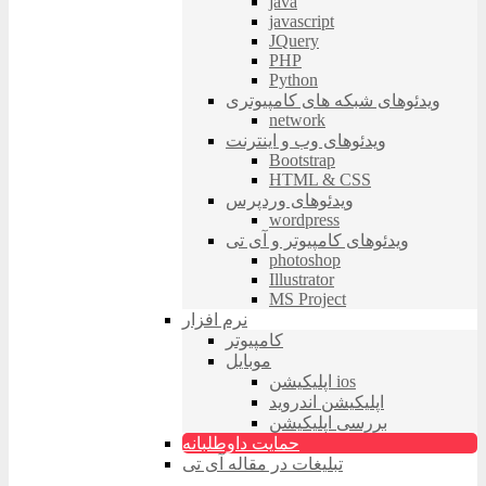
java
javascript
JQuery
PHP
Python
ویدئوهای شبکه های کامپیوتری
network
ویدئوهای وب و اینترنت
Bootstrap
HTML & CSS
ویدئوهای وردپرس
wordpress
ویدئوهای کامپیوتر و آی تی
photoshop
Illustrator
MS Project
نرم افزار
کامپیوتر
موبایل
اپلیکیشن ios
اپلیکیشن اندروید
بررسی اپلیکیشن
حمایت داوطلبانه
تبلیغات در مقاله آی تی