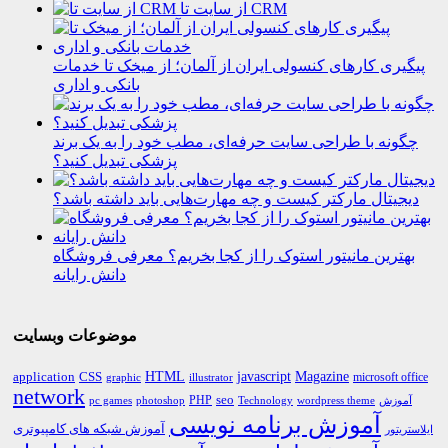
از سایت تا CRM
پیگیری کارهای کنسولی ایران از آلمان؛ از میخک تا خدمات
بانکی و اداری
چگونه با طراحی سایت حرفه‌ای، مطب خود را به یک برند
پزشکی تبدیل کنید؟
دیجیتال مارکتر کیست و چه مهارت‌هایی باید داشته باشد؟
بهترین مانیتور استوک را از کجا بخریم؟ معرفی فروشگاه
دانش رایانه
موضوعات وبسایت
HTML
CSS
javascript
Magazine
application
microsoft office
graphic
illustrator
network
PHP
seo
pc games
photoshop
Technology
آموزش
wordpress theme
آموزش برنامه نویسی
آموزش شبکه های کامپیوتری
ایلاستریتور