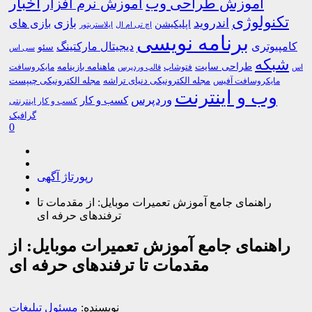
اخبار
آموزش طراحی وب
آموزش نرم افزار
تکنولوژی
اندروید
بازی
بازی های
اپلیکیشن
اچ تی ام ال
ایلاستریتور
برنامه نویسی
کامپیوتری
دیجیتال مارکتینگ
سئو
سی اس
شبکه
طراحی سایت
فتوشاپ
ماهنامه بازینامه
مایکروسافت
اس
قالب وردپرس
مجله الکترونیکی دنیای تراشه
مجله الکترونیکی چیپست
مایکروسافت آفیس
وب و اینترنت
وردپرس
کسب و کار
کسب و کار اینترنتی
گرافیک
0
رپورتاژ آگهی
راهنمای جامع آموزش تعمیرات موبایل: از مقدمات تا
ترفندهای حرفه ای
راهنمای جامع آموزش تعمیرات موبایل: از
مقدمات تا ترفندهای حرفه ای
نویسنده:
مسئول تبلیغات