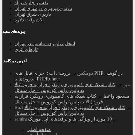
تفسیر چارت تولد
باربری پیروزی در شرق تهران
باربری شرق تهران
الان وقت دلاره
پیوندهای مفید
انتخاب باربری مناسب در تهران
تارهای اتری
آخرین دیدگاه‌ها
دومکس
در
بررسی اپ : اجرای فایل های PHP در گوشی
اندرویدی با PHPRunner
مبین
در
کتاب شبکه های کامپیوتری رویکرد فراز به فرود (بالا
به پایین) راس کوروس + حل مسائل
مسعود واعظ
در
کتاب شبکه های کامپیوتری رویکرد فراز به
فرود (بالا به پایین) راس کوروس + حل مسائل
در
کتاب شبکه های کامپیوتری رویکرد فراز به فرود (بالا
Razi
به پایین) راس کوروس + حل مسائل
در
10 مورد از ویژگی ها و ترفندهای اپل موزیک
samira
صفحه اصلی