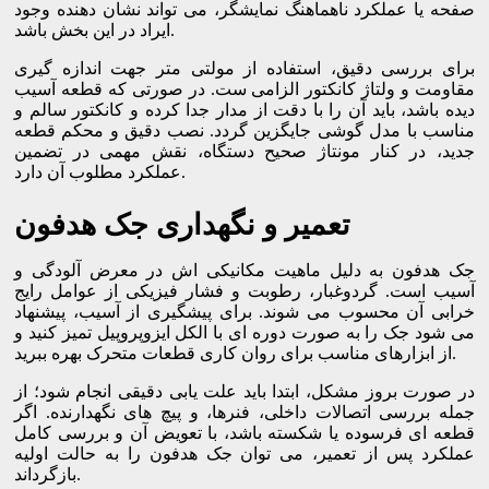
صفحه یا عملکرد ناهماهنگ نمایشگر، می تواند نشان دهنده وجود
ایراد در این بخش باشد.
برای بررسی دقیق، استفاده از مولتی متر جهت اندازه گیری
مقاومت و ولتاژ کانکتور الزامی ست. در صورتی که قطعه آسیب
دیده باشد، باید آن را با دقت از مدار جدا کرده و کانکتور سالم و
مناسب با مدل گوشی جایگزین گردد. نصب دقیق و محکم قطعه
جدید، در کنار مونتاژ صحیح دستگاه، نقش مهمی در تضمین
عملکرد مطلوب آن دارد.
تعمیر و نگهداری جک هدفون
جک هدفون به دلیل ماهیت مکانیکی اش در معرض آلودگی و
آسیب است. گردوغبار، رطوبت و فشار فیزیکی از عوامل رایج
خرابی آن محسوب می شوند. برای پیشگیری از آسیب، پیشنهاد
می شود جک را به صورت دوره ای با الکل ایزوپروپیل تمیز کنید و
از ابزارهای مناسب برای روان کاری قطعات متحرک بهره ببرید.
در صورت بروز مشکل، ابتدا باید علت یابی دقیقی انجام شود؛ از
جمله بررسی اتصالات داخلی، فنرها، و پیچ های نگهدارنده. اگر
قطعه ای فرسوده یا شکسته باشد، با تعویض آن و بررسی کامل
عملکرد پس از تعمیر، می توان جک هدفون را به حالت اولیه
بازگرداند.