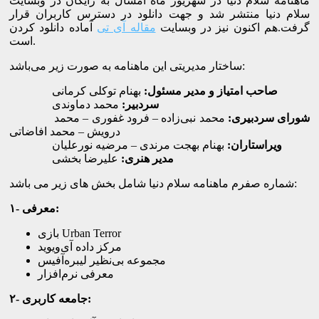
ماهنامه سلام دنیا در شهریور ماه امسال به رایگان در وبسایت
سلام دنیا منتشر شد و جهت دانلود در دسترس کاربران قرار
گرفت.هم اکنون نیز در وبسایت
مقاله آی تی
آماده دانلود کردن
است.
ساختار مدیریتی این ماهنامه به صورت زیر می‌باشد:
صاحب امتیاز و مدیر مسئول:
بهنام توکلی کرمانی
سردبیر:
محمد دماوندی
شورای سردبیری:
محمد نبی‌زاده – فرود غفوری – محمد
درویش – محمد افاضاتی
ویراستاران:
بهنام بهجت مرندی – مرضیه نورعلیان
مدیر هنری:
علیرضا بخشی
شماره صفرم ماهنامه سلام دنیا شامل بخش های زیر می باشد:
۱- معرفی:
بازی Urban Terror
مرکز داده آی‌ویوید
مجموعه بی‌نظیر لیبره‌آفیس
معرفی نرم‌افزار
۲- جامعه کاربری: