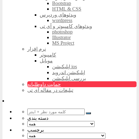
Bootstrap
HTML & CSS
ویدئوهای وردپرس
wordpress
ویدئوهای کامپیوتر و آی تی
photoshop
Illustrator
MS Project
نرم افزار
کامپیوتر
موبایل
اپلیکیشن ios
اپلیکیشن اندروید
بررسی اپلیکیشن
حمایت داوطلبانه
تبلیغات در مقاله آی تی
دسته بندی
برچسب