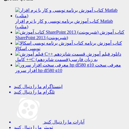
کتاب آموزش برنامه نویسی و کار با نرم افزار Matlab
(متلب)
کتاب آموزش
SharePoint 2013 (شیرپوینت)
کتاب آموزش برنامه
نویسی اسکالا
دانلود فیلم آموزش
کامل ++C به زبان فارسی(قسمت شانزدهم)
معرفی سخت
افزار سرور hp dl580 g10
اینستاگرام
ما را دنبال کنید
تلگرام
ما را دنبال کنید
آپارات
ما را دنبال کنید
توییتر
ما را دنبال کنید