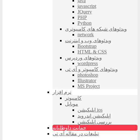
java
javascript
JQuery
PHP
Python
ویدئوهای شبکه های کامپیوتری
network
ویدئوهای وب و اینترنت
Bootstrap
HTML & CSS
ویدئوهای وردپرس
wordpress
ویدئوهای کامپیوتر و آی تی
photoshop
Illustrator
MS Project
نرم افزار
کامپیوتر
موبایل
اپلیکیشن ios
اپلیکیشن اندروید
بررسی اپلیکیشن
حمایت داوطلبانه
تبلیغات در مقاله آی تی