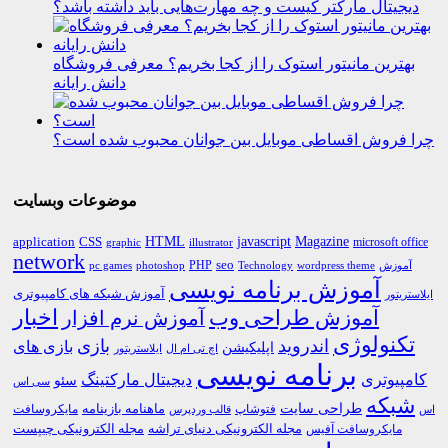
دیجیتال مارکتر کیست و چه مهارت‌هایی باید داشته باشد؟
بهترین مانیتور استوک را از کجا بخریم؟ معرفی فروشگاه
دانش رایانه
چرا فروش اقساطی موبایل بین جوانان محبوب شده است؟
موضوعات وبسایت
HTML
CSS
javascript
Magazine
application
microsoft office
graphic
illustrator
network
PHP
seo
pc games
photoshop
Technology
آموزش
wordpress theme
آموزش برنامه نویسی
آموزش شبکه های کامپیوتری
ایلاستریتور
اخبار
آموزش طراحی وب
آموزش نرم افزار
تکنولوژی
اندروید
بازی
بازی های
اپلیکیشن
اچ تی ام ال
ایلاستریتور
برنامه نویسی
کامپیوتری
دیجیتال مارکتینگ
سئو
سی اس
شبکه
طراحی سایت
فتوشاپ
ماهنامه بازینامه
مایکروسافت
اس
قالب وردپرس
مجله الکترونیکی دنیای تراشه
مجله الکترونیکی چیپست
مایکروسافت آفیس