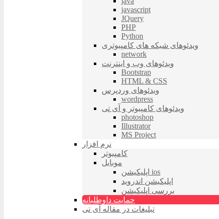
java
javascript
JQuery
PHP
Python
ویدئوهای شبکه های کامپیوتری
network
ویدئوهای وب و اینترنت
Bootstrap
HTML & CSS
ویدئوهای وردپرس
wordpress
ویدئوهای کامپیوتر و آی تی
photoshop
Illustrator
MS Project
نرم افزار
کامپیوتر
موبایل
اپلیکیشن ios
اپلیکیشن اندروید
بررسی اپلیکیشن
حمایت داوطلبانه
تبلیغات در مقاله آی تی