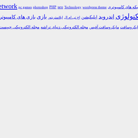
etwork
ه های کامپیوتری
PHP
seo
pc games
photoshop
Technology
wordpress theme
کنولوژی
اندروید
بازی
بازی های کامپیوت
اپلیکیشن
اچ تی ام ال
ایلاستریتور
مجله الکترونیکی دنیای تراشه
مجله الکترونیکی چیپست
یکروسافت
مایکروسافت آفیس