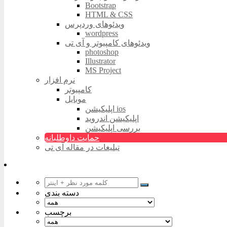
Bootstrap
HTML & CSS
ویدئوهای وردپرس
wordpress
ویدئوهای کامپیوتر و آی تی
photoshop
Illustrator
MS Project
نرم افزار
کامپیوتر
موبایل
اپلیکیشن ios
اپلیکیشن اندروید
بررسی اپلیکیشن
حمایت داوطلبانه
تبلیغات در مقاله آی تی
دسته بندی
برچسب