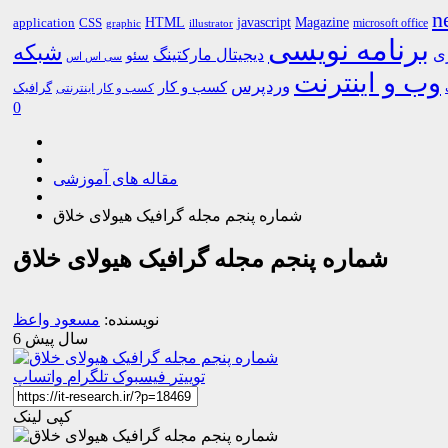
n
HTML
CSS
javascript
Magazine
application
microsoft office
graphic
illustrator
برنامه نویسی
شبکه
ری
دیجیتال مارکتینگ
سئو
سی اس اس
وب و اینترنت
وردپرس
کسب و کار
گرافیک
کسب و کار اینترنتی
0
مقاله های آموزشی
شماره پنجم مجله گرافیک هیولای خلاق
شماره پنجم مجله گرافیک هیولای خلاق
نویسنده:
مسعود واعظ
6 سال پیش
توییتر
فیسبوک
تلگرام
واتساپ
کپی لینک