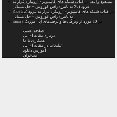
مسعود واعظ
در
کتاب شبکه های کامپیوتری رویکرد فراز به
فرود (بالا به پایین) راس کوروس + حل مسائل
در
کتاب شبکه های کامپیوتری رویکرد فراز به فرود (بالا
Razi
به پایین) راس کوروس + حل مسائل
در
10 مورد از ویژگی ها و ترفندهای اپل موزیک
samira
صفحه اصلی
درباره مقاله آی تی
همکاری با ما
تبلیغات در مقاله آی تی
آموزش دانلود
فیدخوان