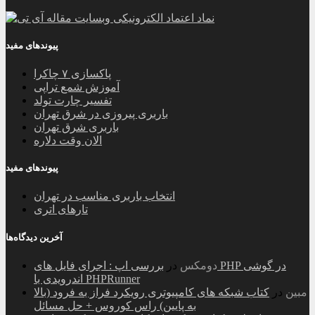
پیوندهای مفید
پاکسازی ۷ چاکرا
آموزش شمع تراپی
تفسیر چارت تولد
باربری پیروزی در شرق تهران
باربری شرق تهران
الان وقت دلاره
پیوندهای مفید
انتخاب باربری مناسب در تهران
تارهای اتری
آخرین دیدگاه‌ها
دومکس
در
بررسی اپ : اجرای فایل های PHP در گوشی
اندرویدی با PHPRunner
مبین
در
کتاب شبکه های کامپیوتری رویکرد فراز به فرود (بالا
به پایین) راس کوروس + حل مسائل