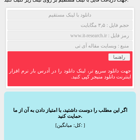
دانلود با لینک مستقیم
حجم فایل : ۳٫۵ مگابایت
رمز فایل : www.it-research.ir
منبع : وبسایت مقاله آی تی
راهنما
جهت دانلود سریع تر، لینک دانلود را در آدرس بار نرم افزار
اینترنت دانلود منیجر کپی کنید.
اگر این مطلب را دوست داشتید، با امتیاز دادن به آن از ما
حمایت کنید.
]
میانگین:
[کل: