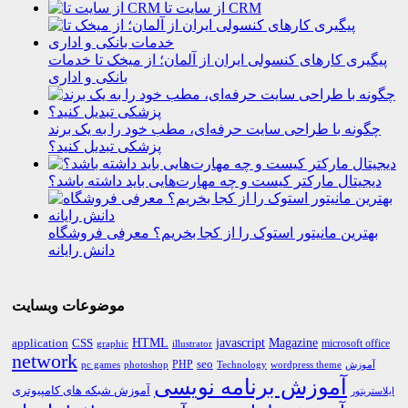
از سایت تا CRM
پیگیری کارهای کنسولی ایران از آلمان؛ از میخک تا خدمات
بانکی و اداری
چگونه با طراحی سایت حرفه‌ای، مطب خود را به یک برند
پزشکی تبدیل کنید؟
دیجیتال مارکتر کیست و چه مهارت‌هایی باید داشته باشد؟
بهترین مانیتور استوک را از کجا بخریم؟ معرفی فروشگاه
دانش رایانه
موضوعات وبسایت
HTML
CSS
javascript
Magazine
application
microsoft office
graphic
illustrator
network
PHP
seo
pc games
photoshop
Technology
آموزش
wordpress theme
آموزش برنامه نویسی
آموزش شبکه های کامپیوتری
ایلاستریتور