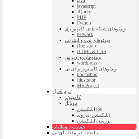
java
javascript
JQuery
PHP
Python
ویدئوهای شبکه های کامپیوتری
network
ویدئوهای وب و اینترنت
Bootstrap
HTML & CSS
ویدئوهای وردپرس
wordpress
ویدئوهای کامپیوتر و آی تی
photoshop
Illustrator
MS Project
نرم افزار
کامپیوتر
موبایل
اپلیکیشن ios
اپلیکیشن اندروید
بررسی اپلیکیشن
حمایت داوطلبانه
تبلیغات در مقاله آی تی