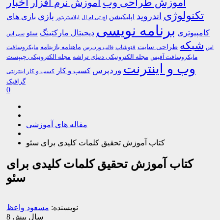
اخبار
آموزش طراحی وب
آموزش نرم افزار
تکنولوژی
اندروید
بازی
بازی های
اپلیکیشن
اچ تی ام ال
ایلاستریتور
برنامه نویسی
کامپیوتری
دیجیتال مارکتینگ
سئو
سی اس
شبکه
طراحی سایت
فتوشاپ
ماهنامه بازینامه
مایکروسافت
اس
قالب وردپرس
مجله الکترونیکی دنیای تراشه
مجله الکترونیکی چیپست
مایکروسافت آفیس
وب و اینترنت
وردپرس
کسب و کار
کسب و کار اینترنتی
گرافیک
0
مقاله های آموزشی
کتاب آموزش تحقیق کلمات کلیدی برای سئو
کتاب آموزش تحقیق کلمات کلیدی برای
سئو
نویسنده:
مسعود واعظ
8 سال پیش