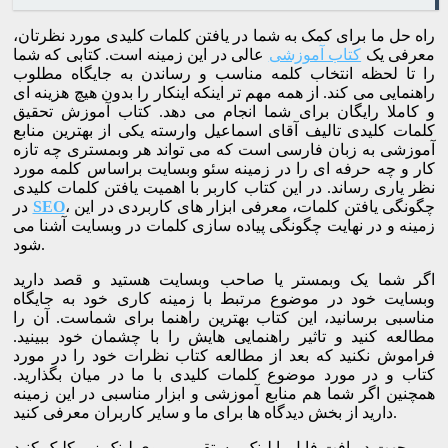
راه حل ما برای کمک به شما در یافتن کلمات کلیدی مورد نظرتان،
معرفی یک
کتاب آموزشی
عالی در این زمینه است. کتابی که شما
را تا لحظه انتخاب کلمه مناسب و رساندن به جایگاه مطلوب
راهنمایی می کند. از همه مهم تر اینکه اینکار را بدون هیچ هزینه ای
و کاملا رایگان برای شما انجام می دهد. کتاب آموزش تحقیق
کلمات کلیدی تالیف آقای اسماعیل وارسته یکی از بهترین منابع
آموزشی به زبان فارسی است که می تواند هر وبمستری چه تازه
کار و چه حرفه ای را در زمینه سئو وبسایت براساس کلمه مورد
نظر یاری رساند. در این کتاب کاربر با اهمیت یافتن کلمات کلیدی
، چگونگی یافتن کلمات، معرفی ابزار های کاربردی در این
SEO
در
زمینه و در نهایت چگونگی پیاده سازی کلمات در وبسایت آشنا می
شود.
اگر شما یک وبمستر یا صاحب وبسایت هستید و قصد دارید
وبسایت خود در موضوع مرتبط با زمینه کاری خود به جایگاه
مناسبی برسانید، این کتاب بهترین راهنما برای شماست. آن را
مطالعه کنید و تاثیر راهنمایی هایش را با چشمان خود ببینید.
فراموش نکنید که بعد از مطالعه کتاب نظرات خود را در مورد
کتاب و در مورد موضوع کلمات کلیدی با ما در میان بگذارید.
همچنین اگر شما هم منابع آموزشی و ابزار مناسبی در این زمینه
دارید از بخش دیدگاه ها برای ما و سایر کاربران معرفی کنید.
جهت دریافت فایل با لینک مستقیم بر روی لینک زیر کلیک کنید.