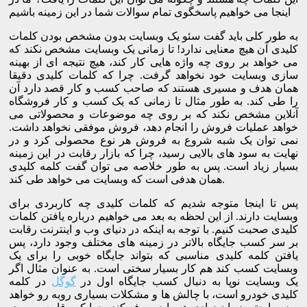
اینجا می خواهیم پاسخگوی تمام سوالات شما در این زمینه باشیم
به طور کلی باید گفت سئو یک وبسایت بدون مشخص بودن کلمات
کلیدی آن هیچ معنایی ندارد! تا زمانی یک وبسایت مشخص نکند که
می خواهد بر روی چه واژه هایی کار کند، هیچ نتیجه ای از بهینه
سازی وبسایت خود نخواهد گرفت. چرا که کلمات کلیدی دقیقا
همان هدف و مسیری هستند که صاحب کسب و کار قصد دارد آن
را طی کند. به طور مثال تا زمانی که یک کسب و کار فروشگاه
آنلاین مشخص نکند که بر روی چه موضوعات و محصولاتی می
خواهد عملیات فروش را انجام دهد، فروش موفقی نخواهد داشت.
نمی توان یک شبه شروع به فروش هر نوع محصولی کرد و در
نهایت به سود های بالایی رسید، چرا که بازار رقابت در این زمینه
بسیار زیاد است. پس به طور خلاصه می توان گفت کلمه کلیدی
همان هدفی است که وبسایت می خواهد طی کند.
پس تا اینجا متوجه شدیم که کلمات کلیدی چه کاربردی برای
وبسایت دارند. از این لحظه به بعد می خواهیم درباره یافتن کلمات
کلیدی صحبت کنیم. با توجه به اینکه در دنیای وب و اینترنت رقابت
بر سر کسب جایگاه بالاتر در زمینه های مختلف وجود دارد، پس
یافتن کلمه کلیدی مناسبی که بتواند جایگاه خوبی را برای یک
وبسایت کسب کند هم کار بسیار سختی است. به عنوان مثال اگر
یک وبسایت نوپا به دنبال کسب جایگاه اول در
گوگل
در کلمه
کلیدی خودرو است، با چالش ها و مشکلات بسیاری روبه رو خواهد