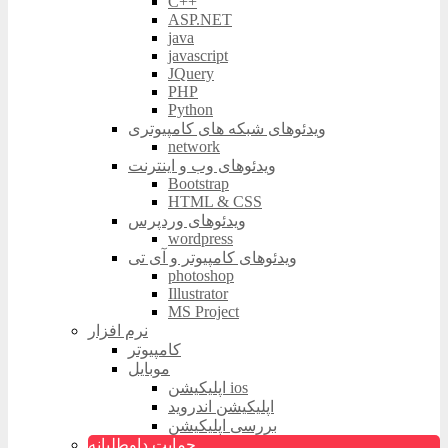
C++
ASP.NET
java
javascript
JQuery
PHP
Python
ویدئوهای شبکه های کامپیوتری
network
ویدئوهای وب و اینترنت
Bootstrap
HTML & CSS
ویدئوهای وردپرس
wordpress
ویدئوهای کامپیوتر و آی تی
photoshop
Illustrator
MS Project
نرم افزار
کامپیوتر
موبایل
اپلیکیشن ios
اپلیکیشن اندروید
بررسی اپلیکیشن
حمایت داوطلبانه