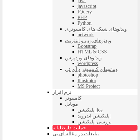
java
javascript
JQuery
PHP
Python
ویدئوهای شبکه های کامپیوتری
network
ویدئوهای وب و اینترنت
Bootstrap
HTML & CSS
ویدئوهای وردپرس
wordpress
ویدئوهای کامپیوتر و آی تی
photoshop
Illustrator
MS Project
نرم افزار
کامپیوتر
موبایل
اپلیکیشن ios
اپلیکیشن اندروید
بررسی اپلیکیشن
حمایت داوطلبانه
تبلیغات در مقاله آی تی