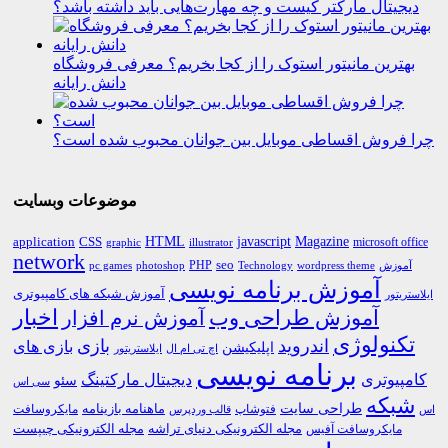
دیجیتال مارکتر کیست و چه مهارت‌هایی باید داشته باشد؟
بهترین مانیتور استوک را از کجا بخریم؟ معرفی فروشگاه
دانش رایانه
چرا فروش اقساطی موبایل بین جوانان محبوب شده است؟
موضوعات وبسایت
HTML
CSS
javascript
Magazine
application
microsoft office
graphic
illustrator
network
PHP
seo
pc games
photoshop
Technology
آموزش
wordpress theme
آموزش برنامه نویسی
آموزش شبکه های کامپیوتری
ایلاستریتور
اخبار
آموزش طراحی وب
آموزش نرم افزار
تکنولوژی
اندروید
بازی
بازی های
اپلیکیشن
اچ تی ام ال
ایلاستریتور
برنامه نویسی
کامپیوتری
دیجیتال مارکتینگ
سئو
سی اس
شبکه
طراحی سایت
فتوشاپ
ماهنامه بازینامه
مایکروسافت
اس
قالب وردپرس
مجله الکترونیکی دنیای تراشه
مجله الکترونیکی چیپست
مایکروسافت آفیس