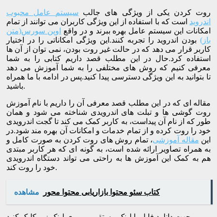
روت کردن یکی از ویژگی های جالب
سیستم عامل محبوب
اندروید
است که با استفاده از این ویژگی کاربران می توانند از تمام
امکانات این سیستم عامل بهره ببرند و در واقع
اوپن سورس(متن
باز)
بودن اندروید را تجربه کنند.این ویژگی امکاناتی را در اختیار
کاربر قرار می دهد که در حالت غیر روت بودن، نمی توان از آن ها
استفاده کرد.حال در این مطلب قصد داریم کتابی را به شما
معرفی کنیم که روش های مختلفی را به شما آموزش می دهد
تا بتوانید به این ویژگی دسترسی پیدا کنید.پس در ادامه با ما همراه
باشید.
مقاله ای که در این مطلب قصد معرفی آن را داریم با نام آموزش
روت گوشی ها و تبلت های اندرویدی شناخته می شود و همان
طور که از نام آن پیداست، به کاربر کمک می کند تا گجت اندرویدی
خود را روت کرده و از تمام خدمات و امکانات آن بهره مند شود.در
این
مقاله آموزشی
، تمام روش های روت کردن به صورت کامل و
به همراه تصاویر ارائه شده است، به گونه ای که هر کاربر مبتدی
هم به کمک این آموزش ها به راحتی می تواند دستگاه اندرویدی
خود را روت کند.
کتاب سئو محتوا بازاریابی محتوا محور
مشاهده
جهت دانلود فایل با لینک مستقیم بر روی لینک زیر کلیک کنید.