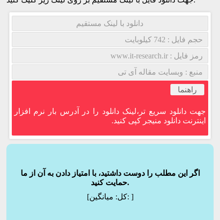
دانلود با لینک مستقیم
حجم فایل : 742 کیلوبایت
رمز فایل : www.it-research.ir
منبع : وبسایت مقاله آی تی
راهنما
جهت دانلود سریع تر،لینک دانلود را در آدرس بار نرم افزار
اینترنت دانلود منیجر کپی کنید.
اگر این مطلب را دوست داشتید، با امتیاز دادن به آن از ما
حمایت کنید.
]
میانگین:
[کل: