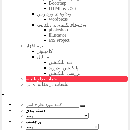
Bootstrap
HTML & CSS
ویدئوهای وردپرس
wordpress
ویدئوهای کامپیوتر و آی تی
photoshop
Illustrator
MS Project
نرم افزار
کامپیوتر
موبایل
اپلیکیشن ios
اپلیکیشن اندروید
بررسی اپلیکیشن
حمایت داوطلبانه
تبلیغات در مقاله آی تی
دسته بندی
برچسب