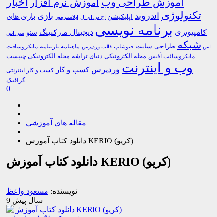
اخبار
آموزش طراحی وب
آموزش نرم افزار
تکنولوژی
اندروید
بازی
بازی های
اپلیکیشن
اچ تی ام ال
ایلاستریتور
برنامه نویسی
کامپیوتری
دیجیتال مارکتینگ
سئو
سی اس
شبکه
طراحی سایت
فتوشاپ
ماهنامه بازینامه
مایکروسافت
اس
قالب وردپرس
مجله الکترونیکی دنیای تراشه
مجله الکترونیکی چیپست
مایکروسافت آفیس
وب و اینترنت
وردپرس
کسب و کار
کسب و کار اینترنتی
گرافیک
0
مقاله های آموزشی
دانلود کتاب آموزش KERIO (کریو)
دانلود کتاب آموزش KERIO (کریو)
نویسنده:
مسعود واعظ
9 سال پیش