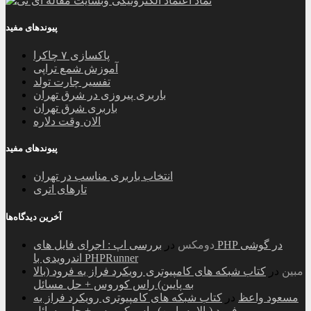
پیوندهای مفید
پاکسازی ۷ چاکرا
آموزش شمع تراپی
تفسیر چارت تولد
باربری پیروزی در شرق تهران
باربری شرق تهران
الان وقت دلاره
پیوندهای مفید
انتخاب باربری مناسب در تهران
تارهای اتری
آخرین دیدگاه‌ها
دومکس
در
بررسی اپ : اجرای فایل های PHP در گوشی
اندرویدی با PHPRunner
مبین
در
کتاب شبکه های کامپیوتری رویکرد فراز به فرود (بالا
به پایین) راس کوروس + حل مسائل
مسعود واعظ
در
کتاب شبکه های کامپیوتری رویکرد فراز به
فرود (بالا به پایین) راس کوروس + حل مسائل