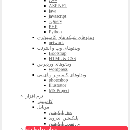
C++
ASP.NET
java
javascript
JQuery
PHP
Python
ویدئوهای شبکه های کامپیوتری
network
ویدئوهای وب و اینترنت
Bootstrap
HTML & CSS
ویدئوهای وردپرس
wordpress
ویدئوهای کامپیوتر و آی تی
photoshop
Illustrator
MS Project
نرم افزار
کامپیوتر
موبایل
اپلیکیشن ios
اپلیکیشن اندروید
بررسی اپلیکیشن
حمایت داوطلبانه