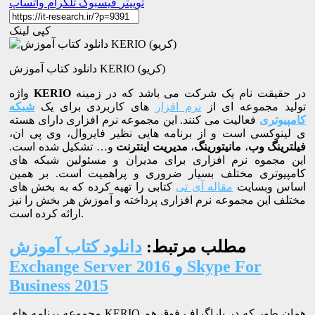
توییتر
فیسبوک
تلگرام
واتساپ
کپی لینک
دانلود کتاب آموزش KERIO (کریو)
در حقیقت نام یک شرکت می باشد که در زمینه
KERIO
واژه
تولید مجموعه ای از
نرم افزار
های کاربردی برای یک
شبکه
کامپیوتری
فعالیت می کنند. این مجموعه نرم افزاری دارای هسته
ی لینوکسی است و از برنامه هایی نظیر فایروال، وی پی ان،
فیلترینگ وب
،
مانیتورینگ
،
مدیریت اینترنت
و… تشکیل شده است.
این مجموه نرم افزاری برای مدیران و مسئولین شبکه های
کامپیوتری مختلف بسیار ضروری و پراهمیت است. بر همین
اساس وبسایت
مقاله آی تی
کتابی را تهیه کرده که به بخش های
مختلف این مجموعه نرم افزاری پرداخته و آموزش هر بخش را نیز
ارائه کرده است.
مطلب مرتبط:
دانلود کتاب آموزش
Exchange Server 2016 و Skype For
Business 2015
مجموعه برنامه های KERIO همان طور که در پاراگراف فوق هم