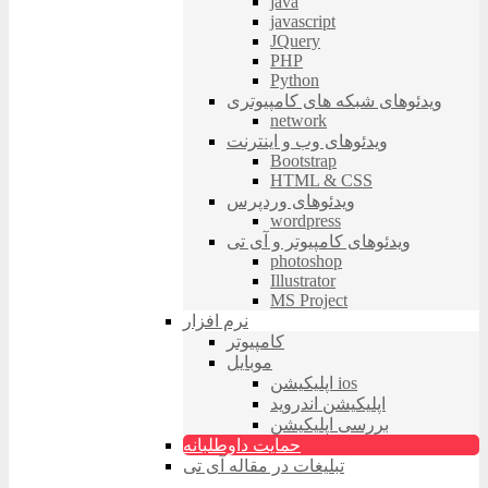
java
javascript
JQuery
PHP
Python
ویدئوهای شبکه های کامپیوتری
network
ویدئوهای وب و اینترنت
Bootstrap
HTML & CSS
ویدئوهای وردپرس
wordpress
ویدئوهای کامپیوتر و آی تی
photoshop
Illustrator
MS Project
نرم افزار
کامپیوتر
موبایل
اپلیکیشن ios
اپلیکیشن اندروید
بررسی اپلیکیشن
حمایت داوطلبانه
تبلیغات در مقاله آی تی