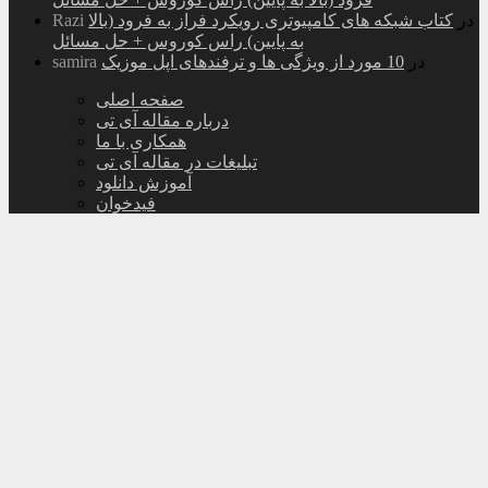
در
کتاب شبکه های کامپیوتری رویکرد فراز به فرود (بالا
Razi
به پایین) راس کوروس + حل مسائل
در
10 مورد از ویژگی ها و ترفندهای اپل موزیک
samira
صفحه اصلی
درباره مقاله آی تی
همکاری با ما
تبلیغات در مقاله آی تی
آموزش دانلود
فیدخوان