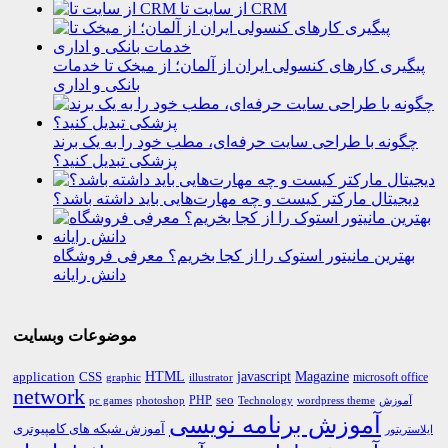
از سایت تا CRM
پیگیری کارهای کنسولی ایران از آلمان؛ از میخک تا خدمات
بانکی و اداری
چگونه با طراحی سایت حرفه‌ای، مطب خود را به یک برند
پزشکی تبدیل کنید؟
دیجیتال مارکتر کیست و چه مهارت‌هایی باید داشته باشد؟
بهترین مانیتور استوک را از کجا بخریم؟ معرفی فروشگاه
دانش رایانه
موضوعات وبسایت
HTML
CSS
javascript
Magazine
application
microsoft office
graphic
illustrator
network
PHP
seo
pc games
photoshop
Technology
آموزش
wordpress theme
آموزش برنامه نویسی
آموزش شبکه های کامپیوتری
ایلاستریتور