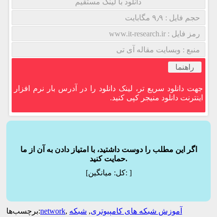
دانلود با لینک مستقیم
حجم فایل : ۹٫۹ مگابایت
رمز فایل : www.it-research.ir
منبع : وبسایت مقاله آی تی
راهنما
جهت دانلود سریع تر، لینک دانلود را در آدرس بار نرم افزار
اینترنت دانلود منیجر کپی کنید.
اگر این مطلب را دوست داشتید، با امتیاز دادن به آن از ما
حمایت کنید.
]
میانگین:
[کل:
آموزش شبکه های کامپیوتری
,
شبکه
,
network
برچسب‌ها: