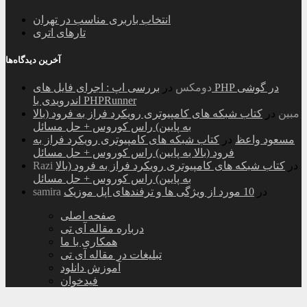
انتخاب باربری مناسب در تهران
تارهای اتری
آخرین دیدگاه‌ها
دومکس
در
بررسی اپ : اجرای فایل های PHP در گوشی
اندرویدی با PHPRunner
مبین
در
کتاب شبکه های کامپیوتری رویکرد فراز به فرود (بالا
به پایین) راس کوروس + حل مسائل
مسعود واعظ
در
کتاب شبکه های کامپیوتری رویکرد فراز به
فرود (بالا به پایین) راس کوروس + حل مسائل
در
کتاب شبکه های کامپیوتری رویکرد فراز به فرود (بالا
Razi
به پایین) راس کوروس + حل مسائل
در
10 مورد از ویژگی ها و ترفندهای اپل موزیک
samira
صفحه اصلی
درباره مقاله آی تی
همکاری با ما
تبلیغات در مقاله آی تی
آموزش دانلود
فیدخوان