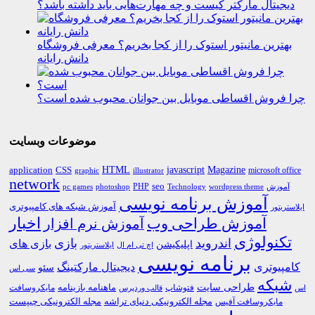
دیجیتال مارکتر کیست و چه مهارت‌هایی باید داشته باشد؟
بهترین مانیتور استوک را از کجا بخریم؟ معرفی فروشگاه
دانش رایانه
چرا فروش اقساطی موبایل بین جوانان محبوب شده است؟
موضوعات وبسایت
HTML
CSS
javascript
Magazine
application
microsoft office
graphic
illustrator
network
PHP
seo
pc games
photoshop
Technology
آموزش
wordpress theme
آموزش برنامه نویسی
آموزش شبکه های کامپیوتری
ایلاستریتور
اخبار
آموزش طراحی وب
آموزش نرم افزار
تکنولوژی
اندروید
بازی
بازی های
اپلیکیشن
اچ تی ام ال
ایلاستریتور
برنامه نویسی
کامپیوتری
دیجیتال مارکتینگ
سئو
سی اس
شبکه
طراحی سایت
فتوشاپ
ماهنامه بازینامه
مایکروسافت
اس
قالب وردپرس
مجله الکترونیکی دنیای تراشه
مجله الکترونیکی چیپست
مایکروسافت آفیس