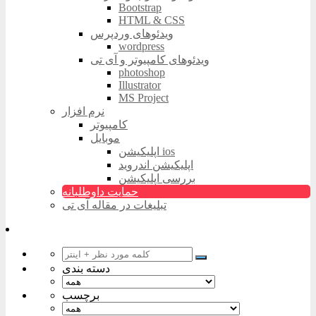
Bootstrap
HTML & CSS
ویدئوهای وردپرس
wordpress
ویدئوهای کامپیوتر و آی تی
photoshop
Illustrator
MS Project
نرم افزار
کامپیوتر
موبایل
اپلیکیشن ios
اپلیکیشن اندروید
بررسی اپلیکیشن
حمایت داوطلبانه
تبلیغات در مقاله آی تی
دسته بندی
برچسب