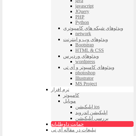
java
javascript
JQuery
PHP
Python
ویدئوهای شبکه های کامپیوتری
network
ویدئوهای وب و اینترنت
Bootstrap
HTML & CSS
ویدئوهای وردپرس
wordpress
ویدئوهای کامپیوتر و آی تی
photoshop
Illustrator
MS Project
نرم افزار
کامپیوتر
موبایل
اپلیکیشن ios
اپلیکیشن اندروید
بررسی اپلیکیشن
حمایت داوطلبانه
تبلیغات در مقاله آی تی