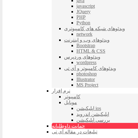
java
javascript
JQuery
PHP
Python
ویدئوهای شبکه های کامپیوتری
network
ویدئوهای وب و اینترنت
Bootstrap
HTML & CSS
ویدئوهای وردپرس
wordpress
ویدئوهای کامپیوتر و آی تی
photoshop
Illustrator
MS Project
نرم افزار
کامپیوتر
موبایل
اپلیکیشن ios
اپلیکیشن اندروید
بررسی اپلیکیشن
حمایت داوطلبانه
تبلیغات در مقاله آی تی