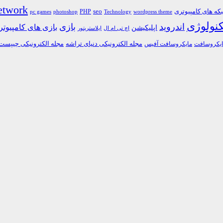
etwork
ه های کامپیوتری
PHP
seo
pc games
photoshop
Technology
wordpress theme
کنولوژی
اندروید
بازی
بازی های کامپیوت
اپلیکیشن
اچ تی ام ال
ایلاستریتور
مجله الکترونیکی دنیای تراشه
مجله الکترونیکی چیپست
یکروسافت
مایکروسافت آفیس