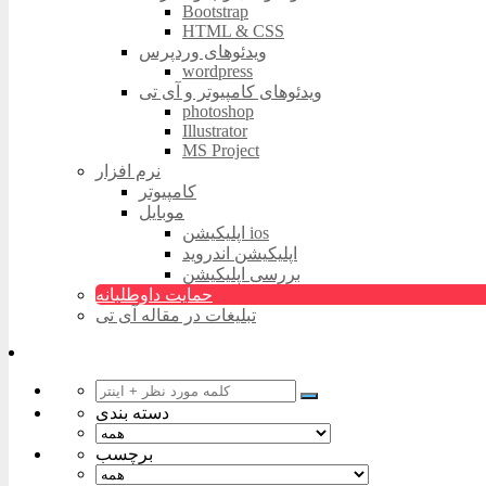
Bootstrap
HTML & CSS
ویدئوهای وردپرس
wordpress
ویدئوهای کامپیوتر و آی تی
photoshop
Illustrator
MS Project
نرم افزار
کامپیوتر
موبایل
اپلیکیشن ios
اپلیکیشن اندروید
بررسی اپلیکیشن
حمایت داوطلبانه
تبلیغات در مقاله آی تی
دسته بندی
برچسب