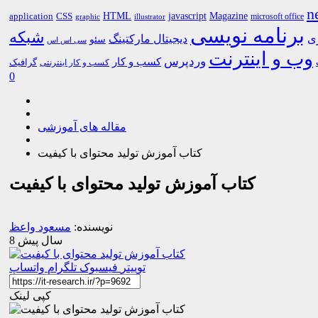
n
HTML
CSS
javascript
Magazine
application
microsoft office
graphic
illustrator
برنامه نویسی
شبکه
ری
دیجیتال مارکتینگ
سئو
سی اس اس
وب و اینترنت
وردپرس
کسب و کار
گرافیک
کسب و کار اینترنتی
0
مقاله های آموزشی
کتاب آموزش تولید محتوای با کیفیت
کتاب آموزش تولید محتوای با کیفیت
نویسنده:
مسعود واعظ
8 سال پیش
توییتر
فیسبوک
تلگرام
واتساپ
کپی لینک