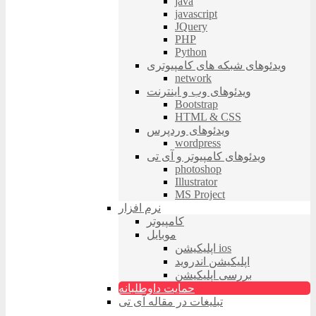
java
javascript
JQuery
PHP
Python
ویدئوهای شبکه های کامپیوتری
network
ویدئوهای وب و اینترنت
Bootstrap
HTML & CSS
ویدئوهای وردپرس
wordpress
ویدئوهای کامپیوتر و آی تی
photoshop
Illustrator
MS Project
نرم افزار
کامپیوتر
موبایل
اپلیکیشن ios
اپلیکیشن اندروید
بررسی اپلیکیشن
حمایت داوطلبانه
تبلیغات در مقاله آی تی