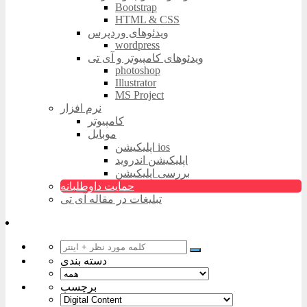
Bootstrap
HTML & CSS
ویدئوهای وردپرس
wordpress
ویدئوهای کامپیوتر و آی تی
photoshop
Illustrator
MS Project
نرم افزار
کامپیوتر
موبایل
اپلیکیشن ios
اپلیکیشن اندروید
بررسی اپلیکیشن
حمایت داوطلبانه
تبلیغات در مقاله آی تی
دسته بندی
برچسب