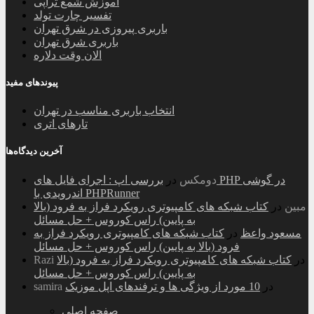
آموزش شمع تراپی
تفسیر چارت تولد
باربری پیروزی در شرق تهران
باربری شرق تهران
الان وقت دلاره
پیوندهای مفید
انتخاب باربری مناسب در تهران
تارهای اتری
آخرین دیدگاه‌ها
دومکس
در
بررسی اپ : اجرای فایل های PHP در گوشی
اندرویدی با PHPRunner
مبین
در
کتاب شبکه های کامپیوتری رویکرد فراز به فرود (بالا
به پایین) راس کوروس + حل مسائل
مسعود واعظ
در
کتاب شبکه های کامپیوتری رویکرد فراز به
فرود (بالا به پایین) راس کوروس + حل مسائل
در
کتاب شبکه های کامپیوتری رویکرد فراز به فرود (بالا
Razi
به پایین) راس کوروس + حل مسائل
در
10 مورد از ویژگی ها و ترفندهای اپل موزیک
samira
صفحه اصلی